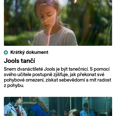
Krátký dokument
Jools tančí
Snem dvanáctileté Jools je být tanečnicí. S pomocí
svého učitele postupně zjišťuje, jak překonat své
pohybové omezení, získat sebevědomí a mít radost
z pohybu.