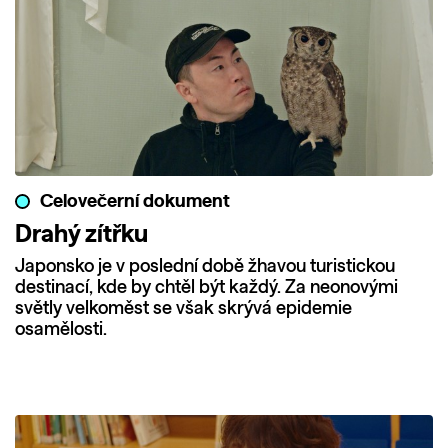
Celovečerní dokument
Drahý zítřku
Japonsko je v poslední době žhavou turistickou
destinací, kde by chtěl být každý. Za neonovými
světly velkoměst se však skrývá epidemie
osamělosti.