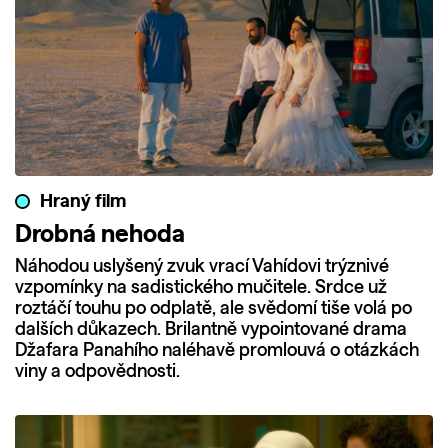
Hraný film
Drobná nehoda
Náhodou uslyšený zvuk vrací Vahídovi trýznivé
vzpomínky na sadistického mučitele. Srdce už
roztáčí touhu po odplatě, ale svědomí tiše volá po
dalších důkazech. Brilantně vypointované drama
Džafara Panahího naléhavě promlouvá o otázkách
viny a odpovědnosti.