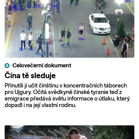
Celovečerní dokument
Čína tě sleduje
Přinutili ji učit čínštinu v koncentračních táborech
pro Ujgury. Očitá svědkyně čínské tyranie teď z
emigrace předává světu informace o útlaku, který
dopadl i na její vlastní rodinu.