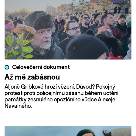
Celovečerní dokument
Až mě zabásnou
Aljoně Gribkové hrozí vězení. Důvod? Pokojný
protest proti policejnímu zásahu během uctění
památky zesnulého opozičního vůdce Alexeje
Navalného.