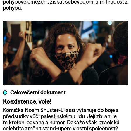
pohybové omezení, získat sebevědomí a mít radost z
pohybu.
Celovečerní dokument
Koexistence, vole!
Komička Noam Shuster-Eliassi vytahuje do boje s
předsudky vůči palestinskému lidu. Její zbraní je
mikrofon, odvaha a humor. Dokáže však izraelská
celebrita změnit stand-upem vlastní společnost?