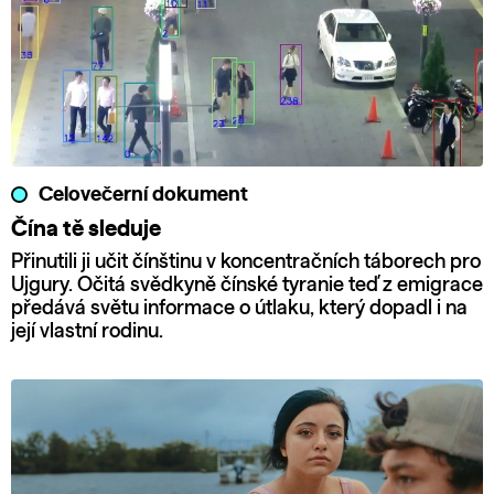
Celovečerní dokument
Čína tě sleduje
Přinutili ji učit čínštinu v koncentračních táborech pro
Ujgury. Očitá svědkyně čínské tyranie teď z emigrace
předává světu informace o útlaku, který dopadl i na
její vlastní rodinu.