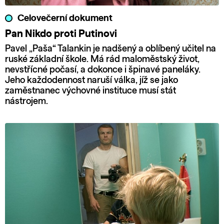
Celovečerní dokument
Pan Nikdo proti Putinovi
Pavel „Paša“ Talankin je nadšený a oblíbený učitel na
ruské základní škole. Má rád maloměstský život,
nevstřícné počasí, a dokonce i špinavé paneláky.
Jeho každodennost naruší válka, jíž se jako
zaměstnanec výchovné instituce musí stát
nástrojem.