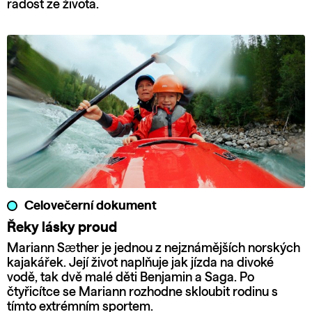
radost ze života.
Celovečerní dokument
Řeky lásky proud
Mariann Sæther je jednou z nejznámějších norských
kajakářek. Její život naplňuje jak jízda na divoké
vodě, tak dvě malé děti Benjamin a Saga. Po
čtyřicítce se Mariann rozhodne skloubit rodinu s
tímto extrémním sportem.