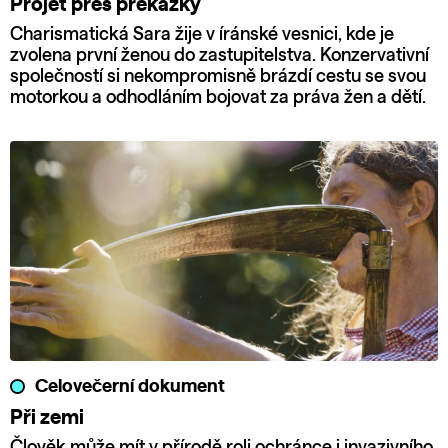
Projet přes překážky
Charismatická Sara žije v íránské vesnici, kde je
zvolena první ženou do zastupitelstva. Konzervativní
společností si nekompromisně brázdí cestu se svou
motorkou a odhodláním bojovat za práva žen a dětí.
Celovečerní dokument
Při zemi
Člověk může mít v přírodě roli ochránce i invazivního