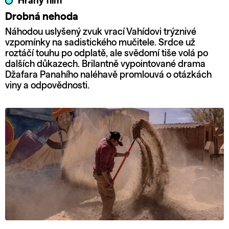
Hraný film
Drobná nehoda
Náhodou uslyšený zvuk vrací Vahídovi trýznivé
vzpomínky na sadistického mučitele. Srdce už
roztáčí touhu po odplatě, ale svědomí tiše volá po
dalších důkazech. Brilantně vypointované drama
Džafara Panahího naléhavě promlouvá o otázkách
viny a odpovědnosti.