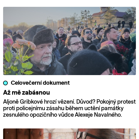
Celovečerní dokument
Až mě zabásnou
Aljoně Gribkové hrozí vězení. Důvod? Pokojný protest
proti policejnímu zásahu během uctění památky
zesnulého opozičního vůdce Alexeje Navalného.