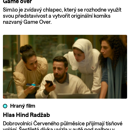
Game over
Simão je zvídavý chlapec, který se rozhodne využít
svou představivost a vytvořit originální komiks
nazvaný Game Over.
Hraný film
Hlas Hind Radžab
Dobrovolníci Červeného půlměsíce přijímají tísňové
volání. Šestiletá dívka uvízla v autě pod palbou v