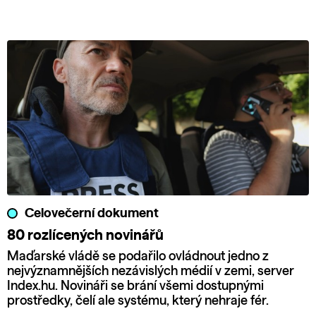
Celovečerní dokument
80 rozlícených novinářů
Maďarské vládě se podařilo ovládnout jedno z
nejvýznamnějších nezávislých médií v zemi, server
Index.hu. Novináři se brání všemi dostupnými
prostředky, čelí ale systému, který nehraje fér.