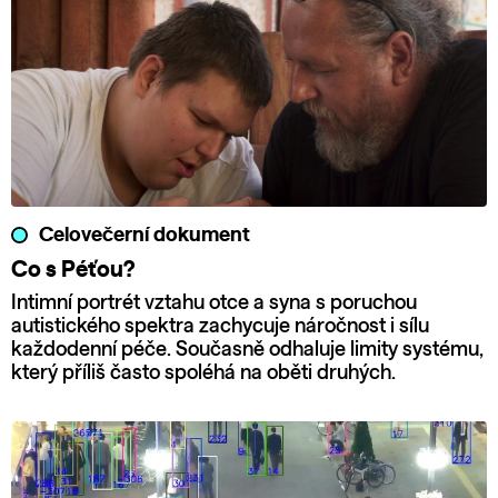
Celovečerní dokument
Co s Péťou?
Intimní portrét vztahu otce a syna s poruchou
autistického spektra zachycuje náročnost i sílu
každodenní péče. Současně odhaluje limity systému,
který příliš často spoléhá na oběti druhých.