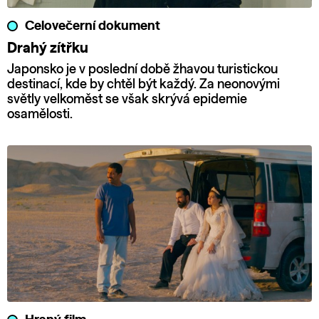
Celovečerní dokument
Drahý zítřku
Japonsko je v poslední době žhavou turistickou
destinací, kde by chtěl být každý. Za neonovými
světly velkoměst se však skrývá epidemie
osamělosti.