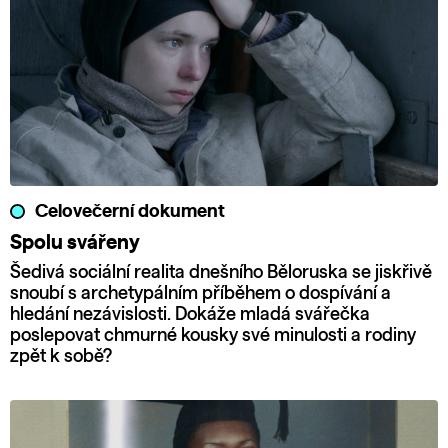
Celovečerní dokument
Spolu svářeny
Šedivá sociální realita dnešního Běloruska se jiskřivě
snoubí s archetypálním příběhem o dospívání a
hledání nezávislosti. Dokáže mladá svářečka
poslepovat chmurné kousky své minulosti a rodiny
zpět k sobě?