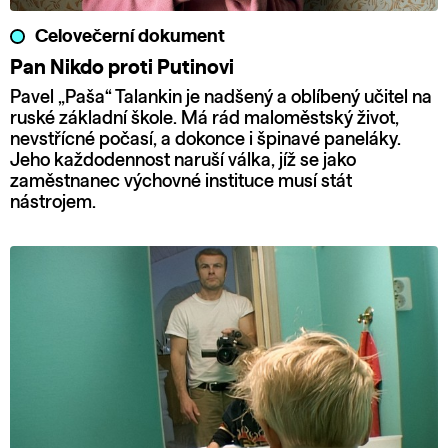
Celovečerní dokument
Pan Nikdo proti Putinovi
Pavel „Paša“ Talankin je nadšený a oblíbený učitel na
ruské základní škole. Má rád maloměstský život,
nevstřícné počasí, a dokonce i špinavé paneláky.
Jeho každodennost naruší válka, jíž se jako
zaměstnanec výchovné instituce musí stát
nástrojem.