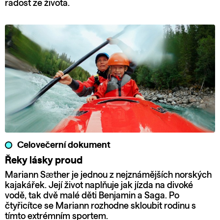
radost ze života.
Celovečerní dokument
Řeky lásky proud
Mariann Sæther je jednou z nejznámějších norských
kajakářek. Její život naplňuje jak jízda na divoké
vodě, tak dvě malé děti Benjamin a Saga. Po
čtyřicítce se Mariann rozhodne skloubit rodinu s
tímto extrémním sportem.