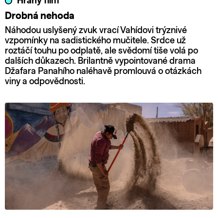
Hraný film
Drobná nehoda
Náhodou uslyšený zvuk vrací Vahídovi trýznivé
vzpomínky na sadistického mučitele. Srdce už
roztáčí touhu po odplatě, ale svědomí tiše volá po
dalších důkazech. Brilantně vypointované drama
Džafara Panahího naléhavě promlouvá o otázkách
viny a odpovědnosti.