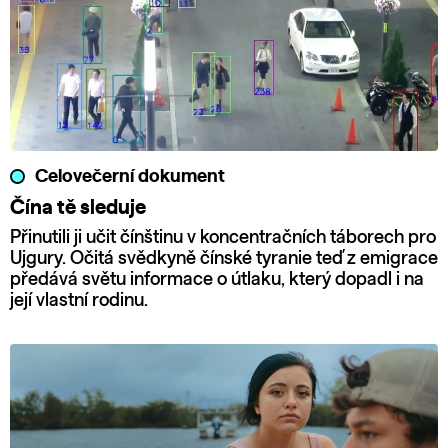
Celovečerní dokument
Čína tě sleduje
Přinutili ji učit čínštinu v koncentračních táborech pro
Ujgury. Očitá svědkyně čínské tyranie teď z emigrace
předává světu informace o útlaku, který dopadl i na
její vlastní rodinu.