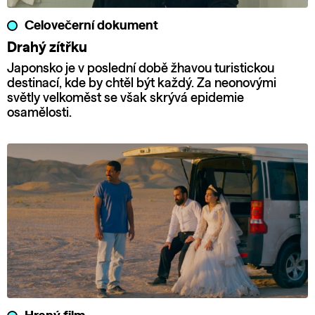
Celovečerní dokument
Drahý zítřku
Japonsko je v poslední době žhavou turistickou
destinací, kde by chtěl být každý. Za neonovými
světly velkoměst se však skrývá epidemie
osamělosti.