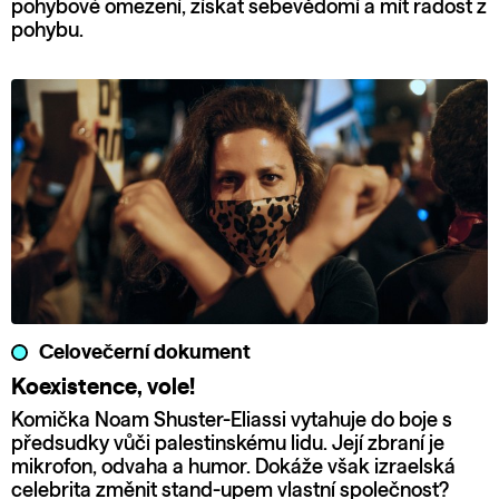
pohybové omezení, získat sebevědomí a mít radost z
pohybu.
Celovečerní dokument
Koexistence, vole!
Komička Noam Shuster-Eliassi vytahuje do boje s
předsudky vůči palestinskému lidu. Její zbraní je
mikrofon, odvaha a humor. Dokáže však izraelská
celebrita změnit stand-upem vlastní společnost?