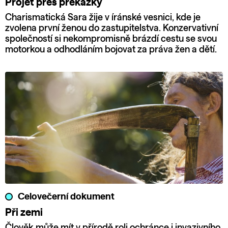
Projet přes překážky
Charismatická Sara žije v íránské vesnici, kde je
zvolena první ženou do zastupitelstva. Konzervativní
společností si nekompromisně brázdí cestu se svou
motorkou a odhodláním bojovat za práva žen a dětí.
Celovečerní dokument
Při zemi
Člověk může mít v přírodě roli ochránce i invazivního