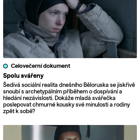
Celovečerní dokument
Spolu svářeny
Šedivá sociální realita dnešního Běloruska se jiskřivě
snoubí s archetypálním příběhem o dospívání a
hledání nezávislosti. Dokáže mladá svářečka
poslepovat chmurné kousky své minulosti a rodiny
zpět k sobě?