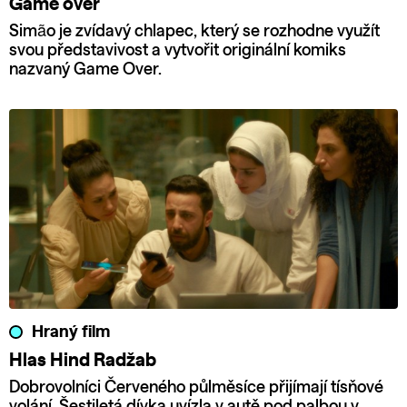
Game over
Simão je zvídavý chlapec, který se rozhodne využít
svou představivost a vytvořit originální komiks
nazvaný Game Over.
Hraný film
Hlas Hind Radžab
Dobrovolníci Červeného půlměsíce přijímají tísňové
volání. Šestiletá dívka uvízla v autě pod palbou v