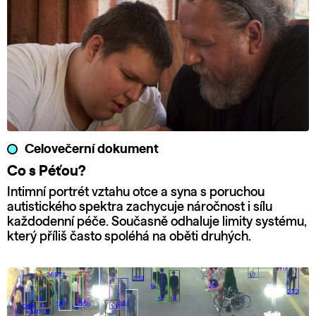
Celovečerní dokument
Co s Péťou?
Intimní portrét vztahu otce a syna s poruchou
autistického spektra zachycuje náročnost i sílu
každodenní péče. Současně odhaluje limity systému,
který příliš často spoléhá na oběti druhých.