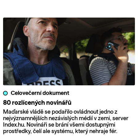
Celovečerní dokument
80 rozlícených novinářů
Maďarské vládě se podařilo ovládnout jedno z
nejvýznamnějších nezávislých médií v zemi, server
Index.hu. Novináři se brání všemi dostupnými
prostředky, čelí ale systému, který nehraje fér.