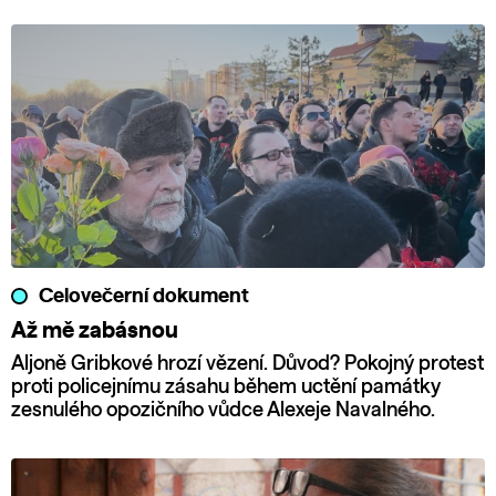
Celovečerní dokument
Až mě zabásnou
Aljoně Gribkové hrozí vězení. Důvod? Pokojný protest
proti policejnímu zásahu během uctění památky
zesnulého opozičního vůdce Alexeje Navalného.