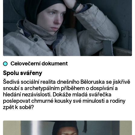
Celovečerní dokument
Spolu svářeny
Šedivá sociální realita dnešního Běloruska se jiskřivě
snoubí s archetypálním příběhem o dospívání a
hledání nezávislosti. Dokáže mladá svářečka
poslepovat chmurné kousky své minulosti a rodiny
zpět k sobě?