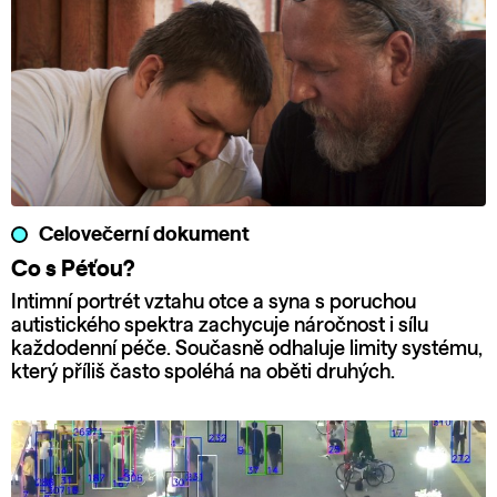
Celovečerní dokument
Co s Péťou?
Intimní portrét vztahu otce a syna s poruchou
autistického spektra zachycuje náročnost i sílu
každodenní péče. Současně odhaluje limity systému,
který příliš často spoléhá na oběti druhých.