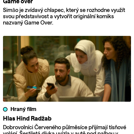
Game over
Simão je zvídavý chlapec, který se rozhodne využít
svou představivost a vytvořit originální komiks
nazvaný Game Over.
Hraný film
Hlas Hind Radžab
Dobrovolníci Červeného půlměsíce přijímají tísňové
volání. Šestiletá dívka uvízla v autě pod palbou v