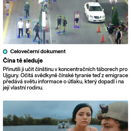
Celovečerní dokument
Čína tě sleduje
Přinutili ji učit čínštinu v koncentračních táborech pro
Ujgury. Očitá svědkyně čínské tyranie teď z emigrace
předává světu informace o útlaku, který dopadl i na
její vlastní rodinu.