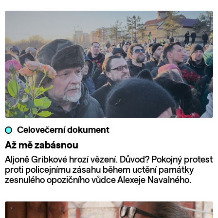
Celovečerní dokument
Až mě zabásnou
Aljoně Gribkové hrozí vězení. Důvod? Pokojný protest
proti policejnímu zásahu během uctění památky
zesnulého opozičního vůdce Alexeje Navalného.