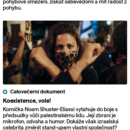
pohybové omezení, získat sebevědomí a mít radost z
pohybu.
Celovečerní dokument
Koexistence, vole!
Komička Noam Shuster-Eliassi vytahuje do boje s
předsudky vůči palestinskému lidu. Její zbraní je
mikrofon, odvaha a humor. Dokáže však izraelská
celebrita změnit stand-upem vlastní společnost?