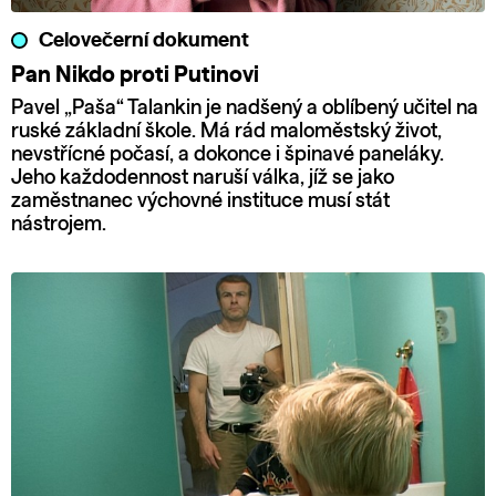
Celovečerní dokument
Pan Nikdo proti Putinovi
Pavel „Paša“ Talankin je nadšený a oblíbený učitel na
ruské základní škole. Má rád maloměstský život,
nevstřícné počasí, a dokonce i špinavé paneláky.
Jeho každodennost naruší válka, jíž se jako
zaměstnanec výchovné instituce musí stát
nástrojem.