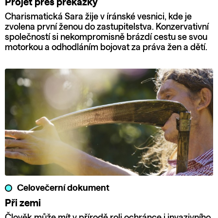
Projet přes překážky
Charismatická Sara žije v íránské vesnici, kde je
zvolena první ženou do zastupitelstva. Konzervativní
společností si nekompromisně brázdí cestu se svou
motorkou a odhodláním bojovat za práva žen a dětí.
Celovečerní dokument
Při zemi
Člověk může mít v přírodě roli ochránce i invazivního