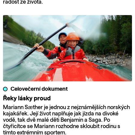
radost ze života.
Celovečerní dokument
Řeky lásky proud
Mariann Sæther je jednou z nejznámějších norských
kajakářek. Její život naplňuje jak jízda na divoké
vodě, tak dvě malé děti Benjamin a Saga. Po
čtyřicítce se Mariann rozhodne skloubit rodinu s
tímto extrémním sportem.