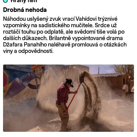
Hraný film
Drobná nehoda
Náhodou uslyšený zvuk vrací Vahídovi trýznivé
vzpomínky na sadistického mučitele. Srdce už
roztáčí touhu po odplatě, ale svědomí tiše volá po
dalších důkazech. Brilantně vypointované drama
Džafara Panahího naléhavě promlouvá o otázkách
viny a odpovědnosti.