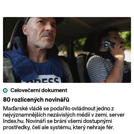
Celovečerní dokument
80 rozlícených novinářů
Maďarské vládě se podařilo ovládnout jedno z
nejvýznamnějších nezávislých médií v zemi, server
Index.hu. Novináři se brání všemi dostupnými
prostředky, čelí ale systému, který nehraje fér.