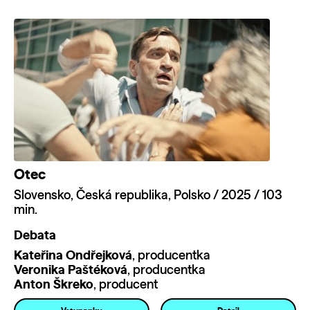
Otec
Slovensko, Česká republika, Polsko / 2025 / 103
min.
Debata
Kateřina Ondřejková
, producentka
V‍eronika Paštéková
, producentka
A‍nton Škreko
, producent