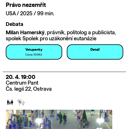
Právo nezemřít
USA / 2025 / 99 min.
Debata
Milan Hamerský
, právník, politolog a publicista,
spolek Spolek pro uzákonění eutanázie
Vstupenky
Detail
Cena: 100Kč
20. 4. 19:00
Centrum Pant
Čs. legií 22, Ostrava