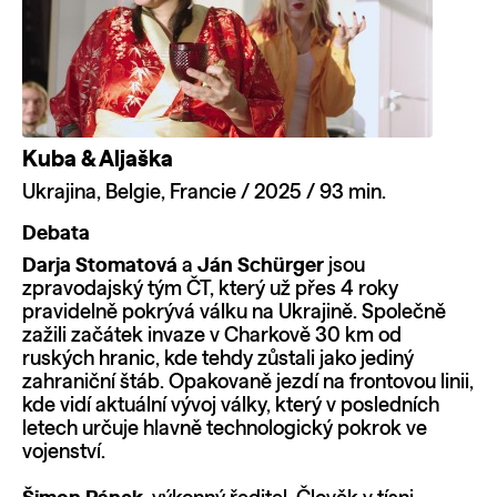
Kuba & Aljaška
Ukrajina, Belgie, Francie / 2025 / 93 min.
Debata
Darja Stomatová
a
Ján Schürger
jsou
zpravodajský tým ČT, který už přes 4 roky
pravidelně pokrývá válku na Ukrajině. Společně
zažili začátek invaze v Charkově 30 km od
ruských hranic, kde tehdy zůstali jako jediný
zahraniční štáb. Opakovaně jezdí na frontovou linii,
kde vidí aktuální vývoj války, který v posledních
letech určuje hlavně technologický pokrok ve
vojenství.