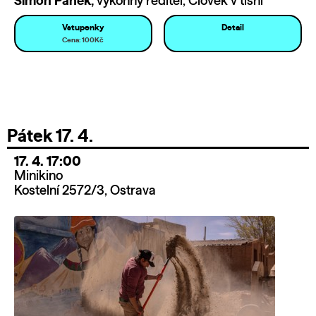
Šimon Pánek,
výkonný ředitel, Člověk v tísni
Vstupenky
Detail
Cena: 100Kč
Pátek 17. 4.
17. 4. 17:00
Minikino
Kostelní 2572/3, Ostrava