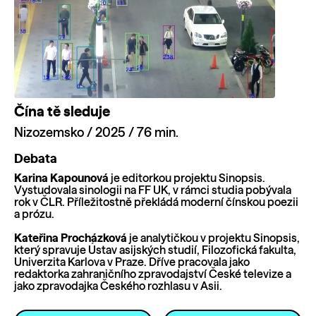
Čína tě sleduje
Nizozemsko / 2025 / 76 min.
Debata
Karina Kapounová
je editorkou projektu Sinopsis.
Vystudovala sinologii na FF UK, v rámci studia pobývala
rok v ČLR. Příležitostně překládá moderní čínskou poezii
a prózu.
Kateřina Procházková
je analytičkou v projektu Sinopsis,
který spravuje Ústav asijských studií, Filozofická fakulta,
Univerzita Karlova v Praze. Dříve pracovala jako
redaktorka zahraničního zpravodajství České televize a
jako zpravodajka Českého rozhlasu v Asii.