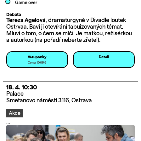
Game over
Debata
Tereza Agelová
, dramaturgyně v Divadle loutek
Ostrvaa. Baví ji otevírání tabuizovaných témat.
Mluví o tom, o čem se mlčí. Je matkou, režisérkou
a autorkou (na pořadí neberte zřetel).
Vstupenky
Detail
Cena: 100Kč
18. 4. 10:30
Palace
Smetanovo náměstí 3116, Ostrava
Akce
...