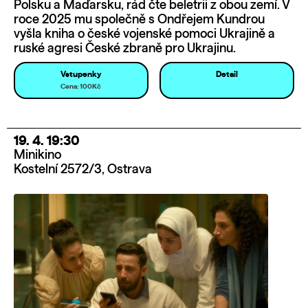
Polsku a Maďarsku, rád čte beletrii z obou zemí. V
roce 2025 mu společně s Ondřejem Kundrou
vyšla kniha o české vojenské pomoci Ukrajině a
ruské agresi České zbraně pro Ukrajinu.
Vstupenky
Detail
Cena: 100Kč
19. 4. 19:30
Minikino
Kostelní 2572/3, Ostrava