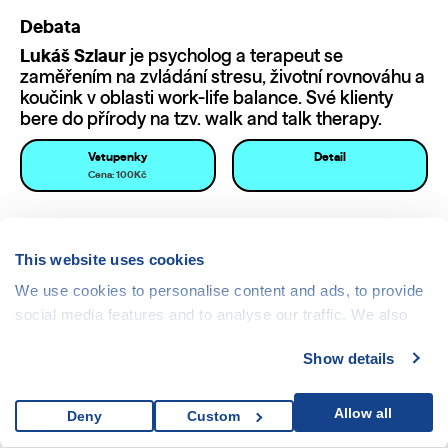
Debata
Lukáš Szlaur
je psycholog a terapeut se
zaměřením na zvládání stresu, životní rovnováhu a
koučink v oblasti work-life balance. Své klienty
bere do přírody na tzv. walk and talk therapy.
Vstupenky
Detail
Cena: 100Kč
20. 4. 19:30
This website uses cookies
Kino Poklad
We use cookies to personalise content and ads, to provide
Matěje Kopeckého 675/21, Ostrava-Poruba
social media features and to analyse our traffic. We also
share information about your use of our site with our social
Show details
media, advertising and analytics partners who may
combine it with other information that you’ve provided to
them or that they’ve collected from your use of their
Allow all
Deny
Custom
services.