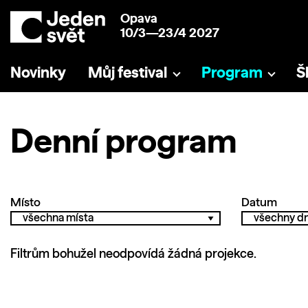
Opava
10/3—23/4 2027
Novinky
Můj festival
Program
Š
Denní program
Místo
Datum
Filtrům bohužel neodpovídá žádná projekce.