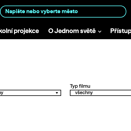
kolní projekce
O Jednom světě
Přístu
Typ filmu