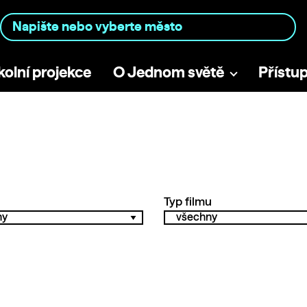
kolní projekce
O Jednom světě
Přístu
Typ filmu