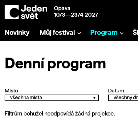
Opava
10/3—23/4 2027
Novinky
Můj festival
Program
Š
Denní program
Místo
Datum
Filtrům bohužel neodpovídá žádná projekce.