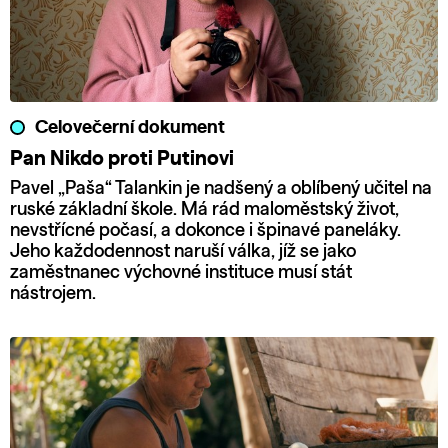
Celovečerní dokument
Pan Nikdo proti Putinovi
Pavel „Paša“ Talankin je nadšený a oblíbený učitel na
ruské základní škole. Má rád maloměstský život,
nevstřícné počasí, a dokonce i špinavé paneláky.
Jeho každodennost naruší válka, jíž se jako
zaměstnanec výchovné instituce musí stát
nástrojem.