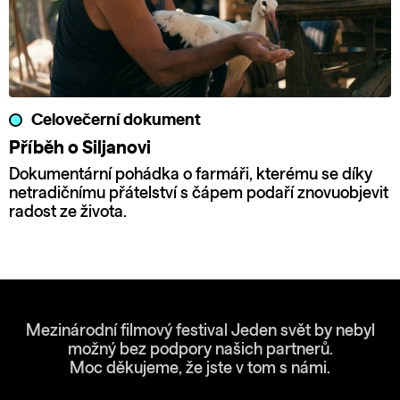
Celovečerní dokument
Příběh o Siljanovi
Dokumentární pohádka o farmáři, kterému se díky
netradičnímu přátelství s čápem podaří znovuobjevit
radost ze života.
Mezinárodní filmový festival Jeden svět by nebyl
možný bez podpory našich partnerů.
Moc děkujeme, že jste v tom s námi.