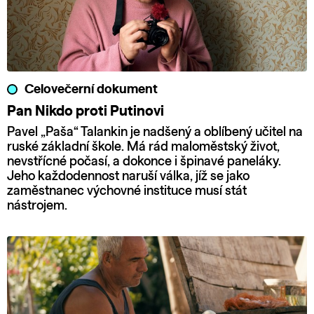
Celovečerní dokument
Pan Nikdo proti Putinovi
Pavel „Paša“ Talankin je nadšený a oblíbený učitel na
ruské základní škole. Má rád maloměstský život,
nevstřícné počasí, a dokonce i špinavé paneláky.
Jeho každodennost naruší válka, jíž se jako
zaměstnanec výchovné instituce musí stát
nástrojem.