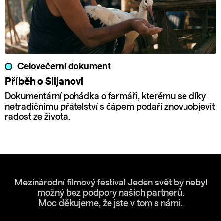
Celovečerní dokument
Příběh o Siljanovi
Dokumentární pohádka o farmáři, kterému se díky
netradičnímu přátelství s čápem podaří znovuobjevit
radost ze života.
Mezinárodní filmový festival Jeden svět by nebyl
možný bez podpory našich partnerů.
Moc děkujeme, že jste v tom s námi.