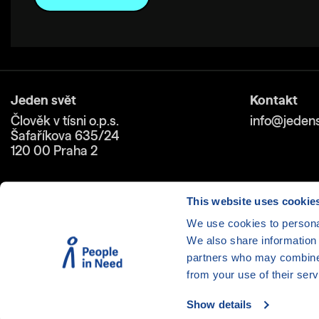
Jeden svět
Kontakt
Člověk v tísni o.p.s.
info@jedens
Šafaříkova 635/24
120 00 Praha 2
This website uses cookie
We use cookies to personal
We also share information 
Cookies
| © 1999-2026 Člověk 
partners who may combine i
from your use of their serv
Show details