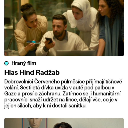
Hraný film
Hlas Hind Radžab
Dobrovolníci Červeného půlměsíce přijímají tísňové
volání. Šestiletá dívka uvízla v autě pod palbou v
Gaze a prosí o záchranu. Zatímco se ji humanitární
pracovníci snaží udržet na lince, dělají vše, co je v
jejich silách, aby k ní dostali sanitku.