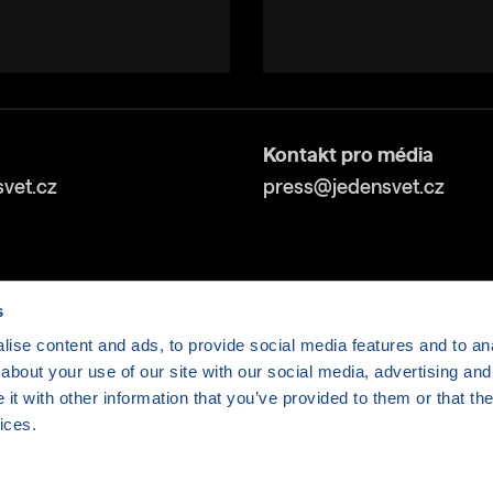
Kontakt pro média
vet.cz
press@jedensvet.cz
s
ise content and ads, to provide social media features and to anal
about your use of our site with our social media, advertising and
v tísni o.p.s., web běží v rámci bezplatného
serverhosti
t with other information that you’ve provided to them or that the
ices.