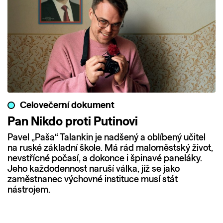
Celovečerní dokument
Pan Nikdo proti Putinovi
Pavel „Paša“ Talankin je nadšený a oblíbený učitel
na ruské základní škole. Má rád maloměstský život,
nevstřícné počasí, a dokonce i špinavé paneláky.
Jeho každodennost naruší válka, jíž se jako
zaměstnanec výchovné instituce musí stát
nástrojem.