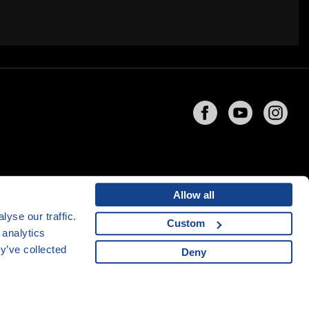
Allow all
yse our traffic.
Custom
 analytics
ng
společnosti
CZECHIA.COM
y’ve collected
Deny