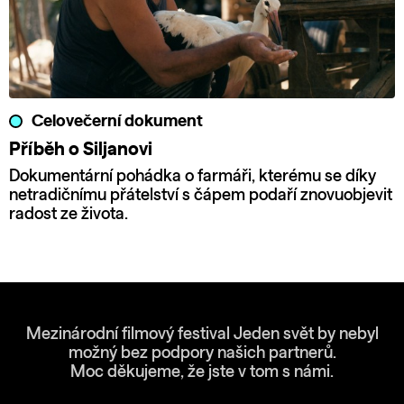
Celovečerní dokument
Příběh o Siljanovi
Dokumentární pohádka o farmáři, kterému se díky
netradičnímu přátelství s čápem podaří znovuobjevit
radost ze života.
Mezinárodní filmový festival Jeden svět by nebyl
možný bez podpory našich partnerů.
Moc děkujeme, že jste v tom s námi.