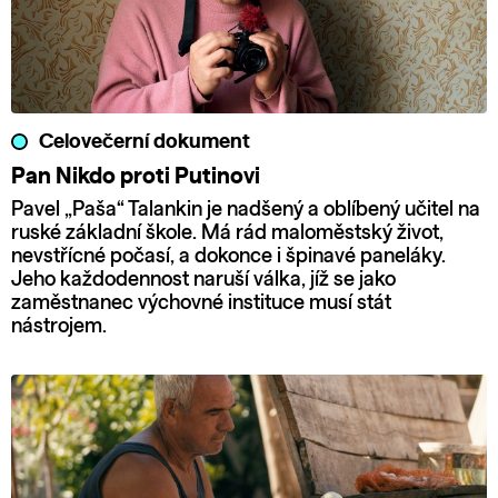
Celovečerní dokument
Pan Nikdo proti Putinovi
Pavel „Paša“ Talankin je nadšený a oblíbený učitel na
ruské základní škole. Má rád maloměstský život,
nevstřícné počasí, a dokonce i špinavé paneláky.
Jeho každodennost naruší válka, jíž se jako
zaměstnanec výchovné instituce musí stát
nástrojem.