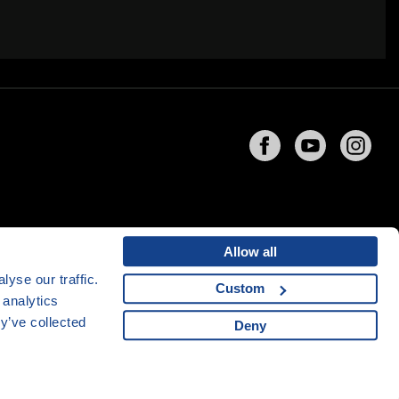
Allow all
yse our traffic.
Custom
 analytics
ng
společnosti
CZECHIA.COM
y’ve collected
Deny