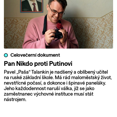
Celovečerní dokument
Pan Nikdo proti Putinovi
Pavel „Paša“ Talankin je nadšený a oblíbený učitel
na ruské základní škole. Má rád maloměstský život,
nevstřícné počasí, a dokonce i špinavé paneláky.
Jeho každodennost naruší válka, jíž se jako
zaměstnanec výchovné instituce musí stát
nástrojem.