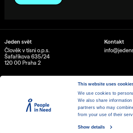
Jeden svět
Kontakt
Člověk v tísni o.p.s.
info@jedens
Šafaříkova 635/24
120 00 Praha 2
This website uses cookie
We use cookies to personal
We also share information 
Cookies
| © 1999-2026 Člověk 
partners who may combine i
from your use of their serv
Show details