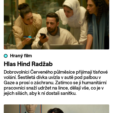
Hraný film
Hlas Hind Radžab
Dobrovolníci Červeného půlměsíce přijímají tísňové
volání. Šestiletá dívka uvízla v autě pod palbou v
Gaze a prosí o záchranu. Zatímco se ji humanitární
pracovníci snaží udržet na lince, dělají vše, co je v
jejich silách, aby k ní dostali sanitku.