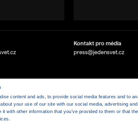
Kontakt pro média
vet.cz
press@jedensvet.cz
s
ise content and ads, to provide social media features and to anal
about your use of our site with our social media, advertising and
v tísni o.p.s., web běží v rámci bezplatného
serverhosti
t with other information that you’ve provided to them or that the
ices.