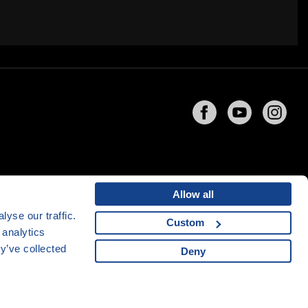
Allow all
yse our traffic.
Custom
 analytics
ng
společnosti
CZECHIA.COM
y’ve collected
Deny