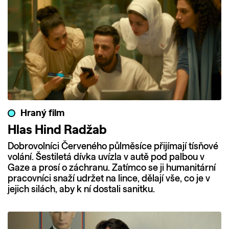
Hraný film
Hlas Hind Radžab
Dobrovolníci Červeného půlměsíce přijímají tísňové
volání. Šestiletá dívka uvízla v autě pod palbou v
Gaze a prosí o záchranu. Zatímco se ji humanitární
pracovníci snaží udržet na lince, dělají vše, co je v
jejich silách, aby k ní dostali sanitku.