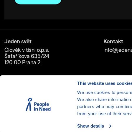
Jeden svět
Kontakt
Člověk v tísni o.p.s.
info@jedens
Šafaříkova 635/24
120 00 Praha 2
This website uses cookie
We use cookies to personal
We also share information 
Cookies
| © 1999-2026 Člověk 
partners who may combine i
from your use of their serv
Show details