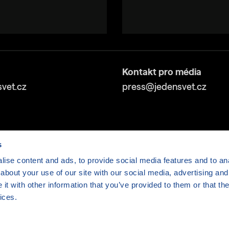
Kontakt pro média
vet.cz
press@jedensvet.cz
s
ise content and ads, to provide social media features and to anal
about your use of our site with our social media, advertising and
v tísni o.p.s., web běží v rámci bezplatného
serverhosti
t with other information that you’ve provided to them or that the
ices.