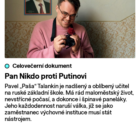
Celovečerní dokument
Pan Nikdo proti Putinovi
Pavel „Paša“ Talankin je nadšený a oblíbený učitel
na ruské základní škole. Má rád maloměstský život,
nevstřícné počasí, a dokonce i špinavé paneláky.
Jeho každodennost naruší válka, jíž se jako
zaměstnanec výchovné instituce musí stát
nástrojem.