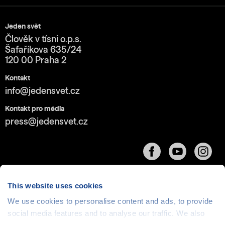
Jeden svět
Člověk v tísni o.p.s.
Šafaříkova 635/24
120 00 Praha 2
Kontakt
info@jedensvet.cz
Kontakt pro média
press@jedensvet.cz
This website uses cookies
We use cookies to personalise content and ads, to provide
Cookies
| © 1999-2026 Člověk v tísni o.p.s., web běží
social media features and to analyse our traffic. We also
v rámci bezplatného
serverhosting
společnosti