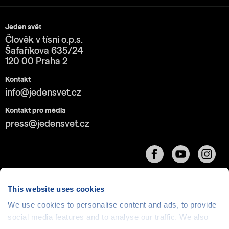
Jeden svět
Člověk v tísni o.p.s.
Šafaříkova 635/24
120 00 Praha 2
Kontakt
info@jedensvet.cz
Kontakt pro média
press@jedensvet.cz
This website uses cookies
We use cookies to personalise content and ads, to provide
Cookies
| © 1999-2026 Člověk v tísni o.p.s., web běží
social media features and to analyse our traffic. We also
v rámci bezplatného
serverhosting
společnosti