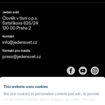
Jeden svět
Člověk v tísni o.p.s.
Šafaříkova 635/24
120 00 Praha 2
Kontakt
info@jedensvet.cz
Kontakt pro média
press@jedensvet.cz
This website uses cookies
We use cookies to personalise content and ads, to provide
Cookies
| © 1999-2026 Člověk v tísni o.p.s., web běží
social media features and to analyse our traffic. We also
v rámci bezplatného
serverhosting
společnosti