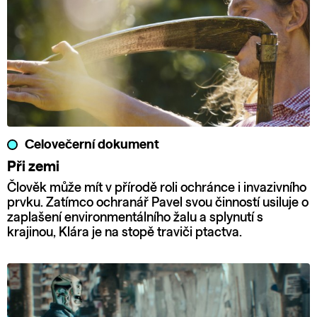
Celovečerní dokument
Při zemi
Člověk může mít v přírodě roli ochránce i invazivního
prvku. Zatímco ochranář Pavel svou činností usiluje o
zaplašení environmentálního žalu a splynutí s
krajinou, Klára je na stopě traviči ptactva.