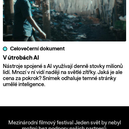
Celovečerní dokument
V útrobách AI
Nástroje spojené s AI využívají denně stovky milionů
lidí. Mnozí v ní vidí naději na světlé zítřky. Jaká je ale
cena za pokrok? Snímek odhaluje temné stránky
umělé inteligence.
Mezinárodní filmový festival Jeden svět by nebyl
možný bez podpory našich partnerů.