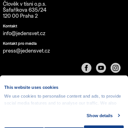
Člověk v tísni o.p.s.
Šafaříkova 635/24
120 00 Praha 2
Kontakt
info@jedensvet.cz
Kontakt pro média
press@jedensvet.cz
This website uses cookies
We use cookies to personalise content and ads, to provide
Cookies
| © 1999-2026 Člověk v tísni o.p.s., web běží
social media features and to analyse our traffic. We also
v rámci bezplatného
serverhosting
společnosti
share information about your use of our site with our social
CZECHIA.COM
Show details
media, advertising and analytics partners who may
combine it with other information that you’ve provided to