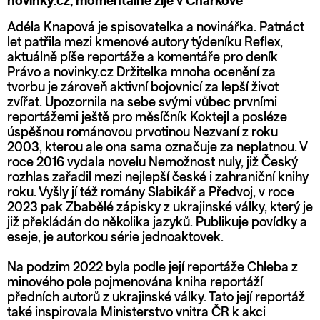
novinky.cz, momentálně žije v Charkově
Adéla Knapová je spisovatelka a novinářka. Patnáct
let patřila mezi kmenové autory týdeníku Reflex,
aktuálně píše reportáže a komentáře pro deník
Právo a novinky.cz Držitelka mnoha ocenění za
tvorbu je zároveň aktivní bojovnicí za lepší život
zvířat. Upozornila na sebe svými vůbec prvními
reportážemi ještě pro měsíčník Koktejl a posléze
úspěšnou románovou prvotinou Nezvaní z roku
2003, kterou ale ona sama označuje za neplatnou. V
roce 2016 vydala novelu Nemožnost nuly, již Český
rozhlas zařadil mezi nejlepší české i zahraniční knihy
roku. Vyšly jí též romány Slabikář a Předvoj, v roce
2023 pak Zbabělé zápisky z ukrajinské války, který je
již překládán do několika jazyků. Publikuje povídky a
eseje, je autorkou série jednoaktovek.
Na podzim 2022 byla podle její reportáže Chleba z
minového pole pojmenována kniha reportáží
předních autorů z ukrajinské války. Tato její reportáž
také inspirovala Ministerstvo vnitra ČR k akci