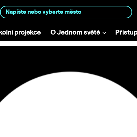
kolní projekce
O Jednom světě
Přístu