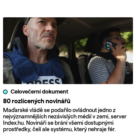
Celovečerní dokument
80 rozlícených novinářů
Maďarské vládě se podařilo ovládnout jedno z
nejvýznamnějších nezávislých médií v zemi, server
Index.hu. Novináři se brání všemi dostupnými
prostředky, čelí ale systému, který nehraje fér.