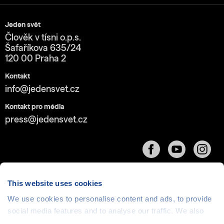
Jeden svět
Člověk v tísni o.p.s.
Šafaříkova 635/24
120 00 Praha 2
Kontakt
info@jedensvet.cz
Kontakt pro média
press@jedensvet.cz
This website uses cookies
We use cookies to personalise content and ads, to provide
Cookies
| © 1999-2026 Člověk v tísni o.p.s., web běží
social media features and to analyse our traffic. We also
v rámci bezplatného
serverhosting
společnosti
share information about your use of our site with our social