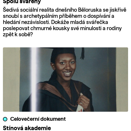
Spolu svářeny
Šedivá sociální realita dnešního Běloruska se jiskřivě
snoubí s archetypálním příběhem o dospívání a
hledání nezávislosti. Dokáže mladá svářečka
poslepovat chmurné kousky své minulosti a rodiny
zpět k sobě?
Celovečerní dokument
Stínová akademie