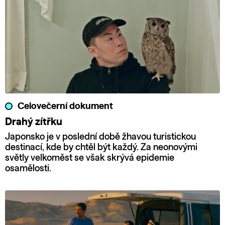
Celovečerní dokument
Drahý zítřku
Japonsko je v poslední době žhavou turistickou
destinací, kde by chtěl být každý. Za neonovými
světly velkoměst se však skrývá epidemie
osamělosti.