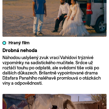
Hraný film
Drobná nehoda
Náhodou uslyšený zvuk vrací Vahídovi trýznivé
vzpomínky na sadistického mučitele. Srdce už
roztáčí touhu po odplatě, ale svědomí tiše volá po
dalších důkazech. Brilantně vypointované drama
Džafara Panahího naléhavě promlouvá o otázkách
viny a odpovědnosti.