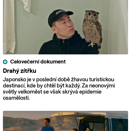
Celovečerní dokument
Drahý zítřku
Japonsko je v poslední době žhavou turistickou
destinací, kde by chtěl být každý. Za neonovými
světly velkoměst se však skrývá epidemie
osamělosti.