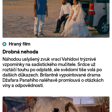
Hraný film
Drobná nehoda
Náhodou uslyšený zvuk vrací Vahídovi trýznivé
vzpomínky na sadistického mučitele. Srdce už
roztáčí touhu po odplatě, ale svědomí tiše volá po
dalších důkazech. Brilantně vypointované drama
Džafara Panahího naléhavě promlouvá o otázkách
viny a odpovědnosti.