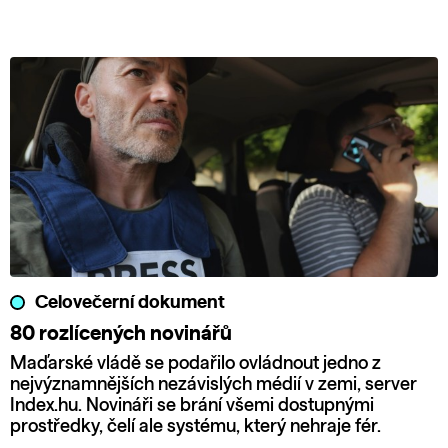
Celovečerní dokument
80 rozlícených novinářů
Maďarské vládě se podařilo ovládnout jedno z
nejvýznamnějších nezávislých médií v zemi, server
Index.hu. Novináři se brání všemi dostupnými
prostředky, čelí ale systému, který nehraje fér.