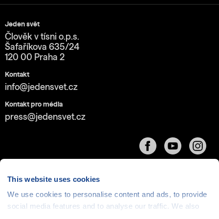
Jeden svět
Člověk v tísni o.p.s.
Šafaříkova 635/24
120 00 Praha 2
Kontakt
info@jedensvet.cz
Kontakt pro média
press@jedensvet.cz
This website uses cookies
We use cookies to personalise content and ads, to provide
Cookies
| © 1999-2026 Člověk v tísni o.p.s., web běží
social media features and to analyse our traffic. We also
v rámci bezplatného
serverhosting
společnosti
share information about your use of our site with our social