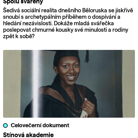
Spolu svářeny
Šedivá sociální realita dnešního Běloruska se jiskřivě
snoubí s archetypálním příběhem o dospívání a
hledání nezávislosti. Dokáže mladá svářečka
poslepovat chmurné kousky své minulosti a rodiny
zpět k sobě?
Celovečerní dokument
Stínová akademie