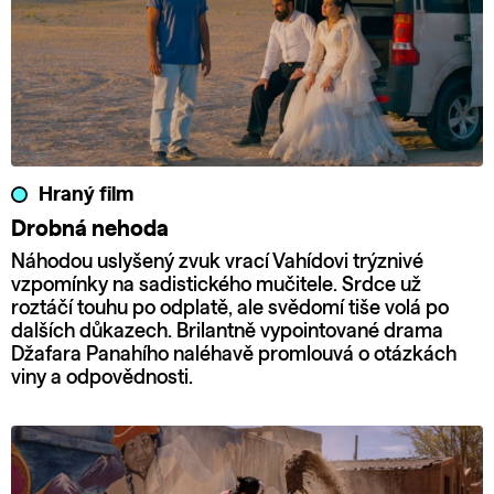
Hraný film
Drobná nehoda
Náhodou uslyšený zvuk vrací Vahídovi trýznivé
vzpomínky na sadistického mučitele. Srdce už
roztáčí touhu po odplatě, ale svědomí tiše volá po
dalších důkazech. Brilantně vypointované drama
Džafara Panahího naléhavě promlouvá o otázkách
viny a odpovědnosti.