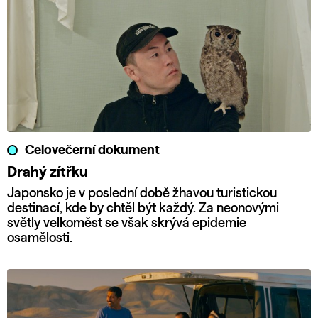
Celovečerní dokument
Drahý zítřku
Japonsko je v poslední době žhavou turistickou
destinací, kde by chtěl být každý. Za neonovými
světly velkoměst se však skrývá epidemie
osamělosti.