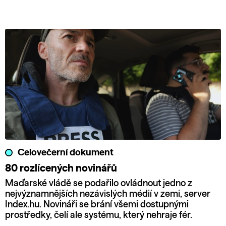
Celovečerní dokument
80 rozlícených novinářů
Maďarské vládě se podařilo ovládnout jedno z
nejvýznamnějších nezávislých médií v zemi, server
Index.hu. Novináři se brání všemi dostupnými
prostředky, čelí ale systému, který nehraje fér.