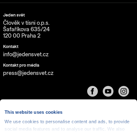
Jeden svět
Člověk v tísni o.p.s.
Šafaříkova 635/24
120 00 Praha 2
Kontakt
info@jedensvet.cz
Kontakt pro média
press@jedensvet.cz
This website uses cookies
We use cookies to personalise content and ads, to provide
Cookies
| © 1999-2026 Člověk v tísni o.p.s., web běží
social media features and to analyse our traffic. We also
v rámci bezplatného
serverhosting
společnosti
share information about your use of our site with our social