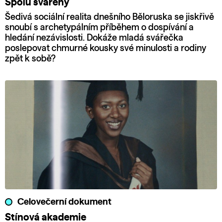
Spolu svářeny
Šedivá sociální realita dnešního Běloruska se jiskřivě
snoubí s archetypálním příběhem o dospívání a
hledání nezávislosti. Dokáže mladá svářečka
poslepovat chmurné kousky své minulosti a rodiny
zpět k sobě?
Celovečerní dokument
Stínová akademie