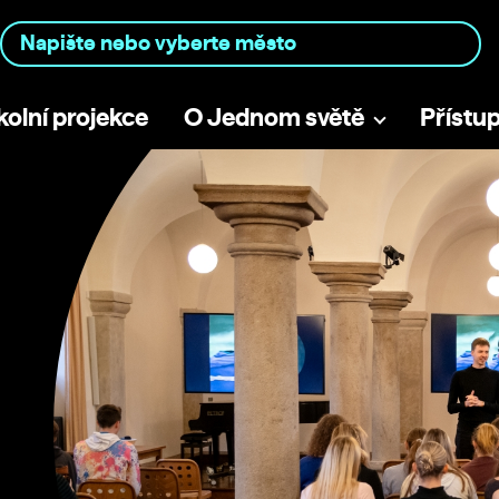
kolní projekce
O Jednom světě
Přístu