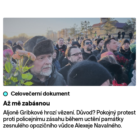
Celovečerní dokument
Až mě zabásnou
Aljoně Gribkové hrozí vězení. Důvod? Pokojný protest
proti policejnímu zásahu během uctění památky
zesnulého opozičního vůdce Alexeje Navalného.