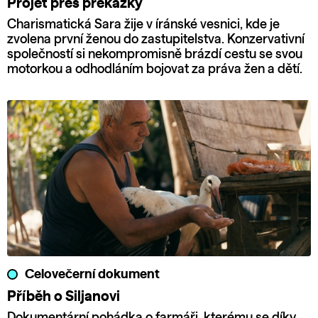
Projet přes překážky
Charismatická Sara žije v íránské vesnici, kde je
zvolena první ženou do zastupitelstva. Konzervativní
společností si nekompromisně brázdí cestu se svou
motorkou a odhodláním bojovat za práva žen a dětí.
Celovečerní dokument
Příběh o Siljanovi
Dokumentární pohádka o farmáři, kterému se díky