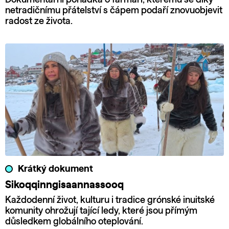
netradičnímu přátelství s čápem podaří znovuobjevit
radost ze života.
Krátký dokument
Sikoqqinngisaannassooq
Každodenní život, kulturu i tradice grónské inuitské
komunity ohrožují tající ledy, které jsou přímým
důsledkem globálního oteplování.