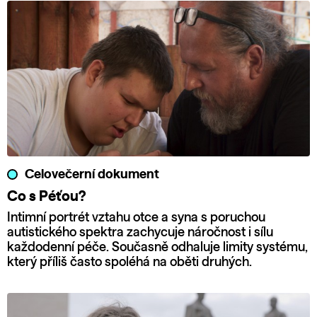
Celovečerní dokument
Co s Péťou?
Intimní portrét vztahu otce a syna s poruchou
autistického spektra zachycuje náročnost i sílu
každodenní péče. Současně odhaluje limity systému,
který příliš často spoléhá na oběti druhých.