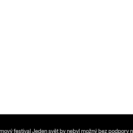
lmový festival Jeden svět by nebyl možný bez podpory n