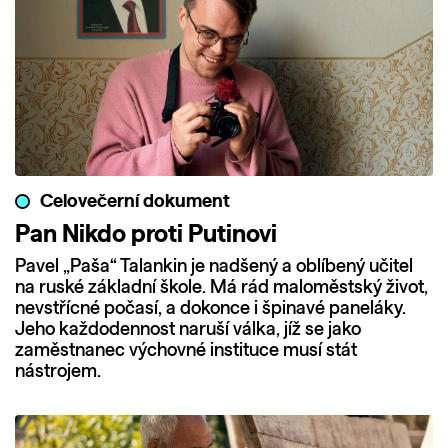
Celovečerní dokument
Pan Nikdo proti Putinovi
Pavel „Paša“ Talankin je nadšený a oblíbený učitel
na ruské základní škole. Má rád maloměstský život,
nevstřícné počasí, a dokonce i špinavé paneláky.
Jeho každodennost naruší válka, jíž se jako
zaměstnanec výchovné instituce musí stát
nástrojem.