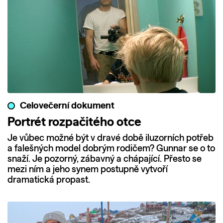
Celovečerní dokument
Portrét rozpačitého otce
Je vůbec možné být v dravé době iluzorních potřeb
a falešných model dobrým rodičem? Gunnar se o to
snaží. Je pozorný, zábavný a chápající. Přesto se
mezi ním a jeho synem postupně vytvoří
dramatická propast.