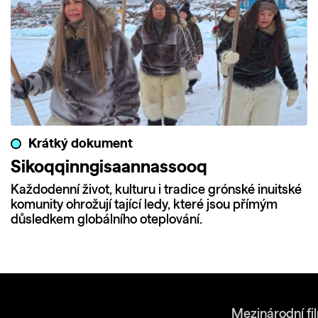
Krátký dokument
Sikoqqinngisaannassooq
Každodenní život, kulturu i tradice grónské inuitské
komunity ohrožují tající ledy, které jsou přímým
důsledkem globálního oteplování.
Mezinárodní fi