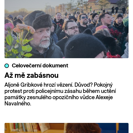
Celovečerní dokument
Až mě zabásnou
Aljoně Gribkové hrozí vězení. Důvod? Pokojný
protest proti policejnímu zásahu během uctění
památky zesnulého opozičního vůdce Alexeje
Navalného.