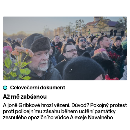
Celovečerní dokument
Až mě zabásnou
Aljoně Gribkové hrozí vězení. Důvod? Pokojný protest
proti policejnímu zásahu během uctění památky
zesnulého opozičního vůdce Alexeje Navalného.