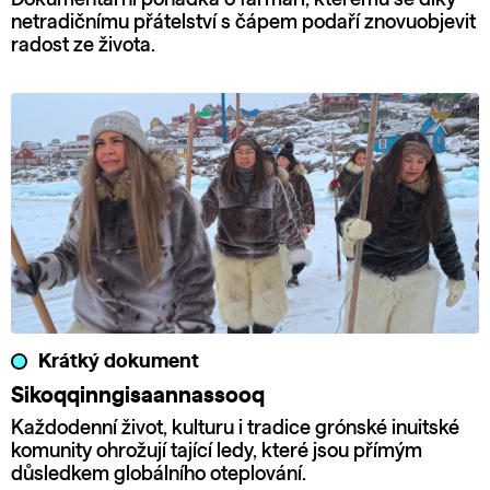
netradičnímu přátelství s čápem podaří znovuobjevit
radost ze života.
Krátký dokument
Sikoqqinngisaannassooq
Každodenní život, kulturu i tradice grónské inuitské
komunity ohrožují tající ledy, které jsou přímým
důsledkem globálního oteplování.