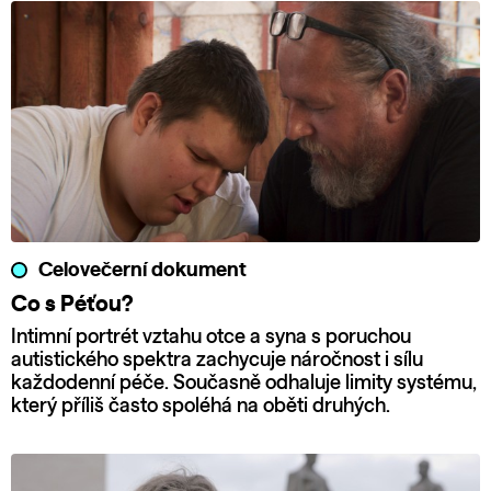
Celovečerní dokument
Co s Péťou?
Intimní portrét vztahu otce a syna s poruchou
autistického spektra zachycuje náročnost i sílu
každodenní péče. Současně odhaluje limity systému,
který příliš často spoléhá na oběti druhých.