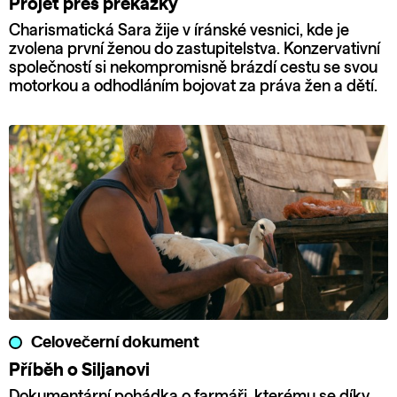
Projet přes překážky
Charismatická Sara žije v íránské vesnici, kde je
zvolena první ženou do zastupitelstva. Konzervativní
společností si nekompromisně brázdí cestu se svou
motorkou a odhodláním bojovat za práva žen a dětí.
Celovečerní dokument
Příběh o Siljanovi
Dokumentární pohádka o farmáři, kterému se díky