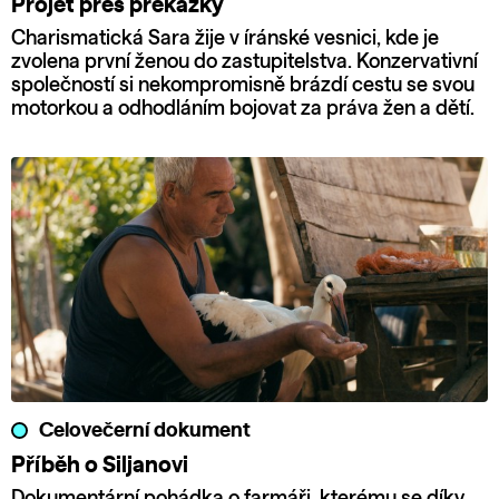
Projet přes překážky
Charismatická Sara žije v íránské vesnici, kde je
zvolena první ženou do zastupitelstva. Konzervativní
společností si nekompromisně brázdí cestu se svou
motorkou a odhodláním bojovat za práva žen a dětí.
Celovečerní dokument
Příběh o Siljanovi
Dokumentární pohádka o farmáři, kterému se díky