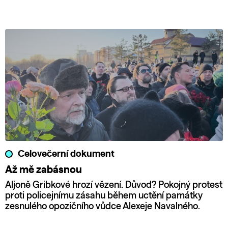
Celovečerní dokument
Až mě zabásnou
Aljoně Gribkové hrozí vězení. Důvod? Pokojný protest
proti policejnímu zásahu během uctění památky
zesnulého opozičního vůdce Alexeje Navalného.