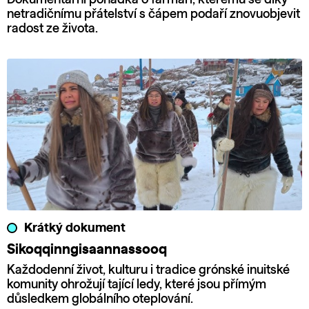
netradičnímu přátelství s čápem podaří znovuobjevit
radost ze života.
Krátký dokument
Sikoqqinngisaannassooq
Každodenní život, kulturu i tradice grónské inuitské
komunity ohrožují tající ledy, které jsou přímým
důsledkem globálního oteplování.