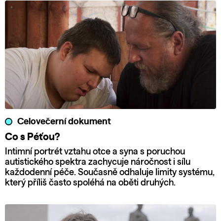
Celovečerní dokument
Co s Péťou?
Intimní portrét vztahu otce a syna s poruchou
autistického spektra zachycuje náročnost i sílu
každodenní péče. Současně odhaluje limity systému,
který příliš často spoléhá na oběti druhých.