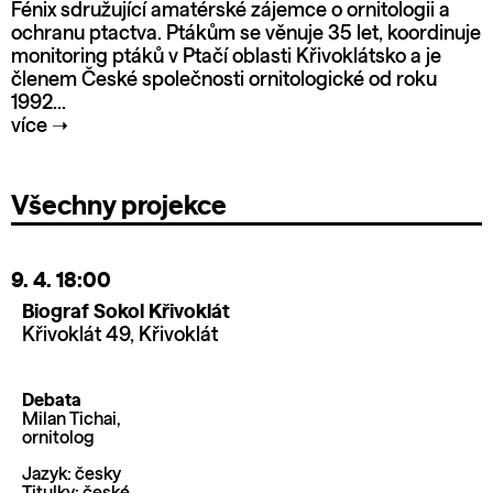
Fénix sdružující amatérské zájemce o ornitologii a
ochranu ptactva. Ptákům se věnuje 35 let, koordinuje
monitoring ptáků v Ptačí oblasti Křivoklátsko a je
členem České společnosti ornitologické od roku
1992...
více
➝
Všechny projekce
9. 4.
18:00
Biograf Sokol Křivoklát
Křivoklát 49, Křivoklát
Debata
Milan Tichai,
ornitolog
Jazyk: česky
Titulky: české