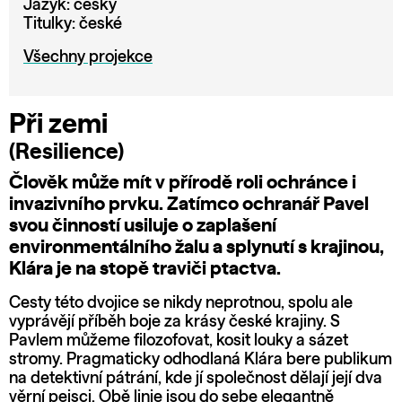
Jazyk: česky
Titulky: české
Všechny projekce
Při zemi
(Resilience)
Člověk může mít v přírodě roli ochránce i
invazivního prvku. Zatímco ochranář Pavel
svou činností usiluje o zaplašení
environmentálního žalu a splynutí s krajinou,
Klára je na stopě traviči ptactva.
Cesty této dvojice se nikdy neprotnou, spolu ale
vyprávějí příběh boje za krásy české krajiny. S
Pavlem můžeme filozofovat, kosit louky a sázet
stromy. Pragmaticky odhodlaná Klára bere publikum
na detektivní pátrání, kde jí společnost dělají její dva
věrní pejsci. Obě linie jsou do sebe elegantně