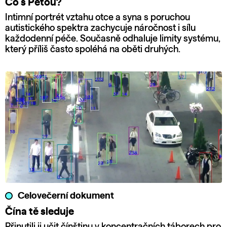
Co s Péťou?
Intimní portrét vztahu otce a syna s poruchou
autistického spektra zachycuje náročnost i sílu
každodenní péče. Současně odhaluje limity systému,
který příliš často spoléhá na oběti druhých.
Celovečerní dokument
Čína tě sleduje
Přinutili ji učit čínštinu v koncentračních táborech pro