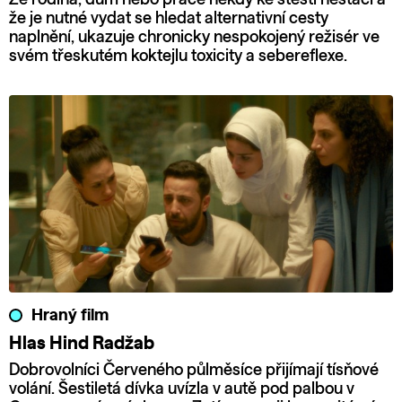
že je nutné vydat se hledat alternativní cesty
naplnění, ukazuje chronicky nespokojený režisér ve
svém třeskutém koktejlu toxicity a sebereflexe.
Hraný film
Hlas Hind Radžab
Dobrovolníci Červeného půlměsíce přijímají tísňové
volání. Šestiletá dívka uvízla v autě pod palbou v