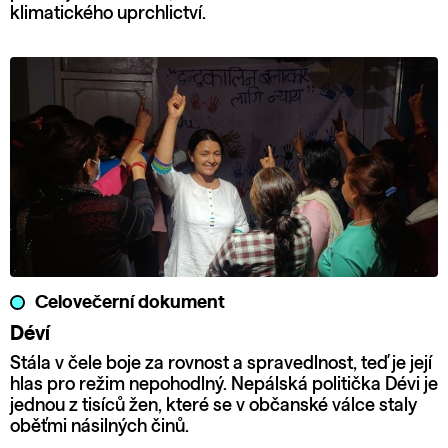
klimatického uprchlictví.
Celovečerní dokument
Déví
Stála v čele boje za rovnost a spravedlnost, teď je její
hlas pro režim nepohodlný. Nepálská politička Dévi je
jednou z tisíců žen, které se v občanské válce staly
oběťmi násilných činů.