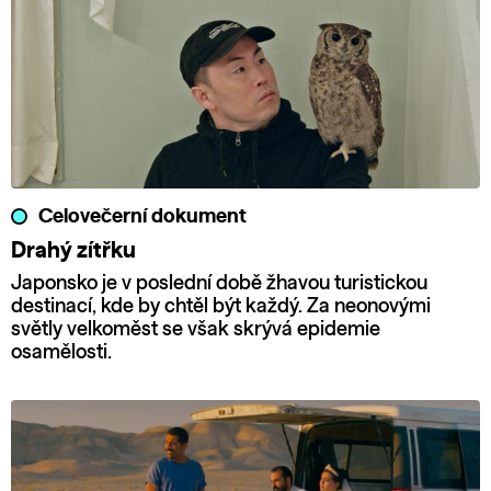
Celovečerní dokument
Drahý zítřku
Japonsko je v poslední době žhavou turistickou
destinací, kde by chtěl být každý. Za neonovými
světly velkoměst se však skrývá epidemie
osamělosti.