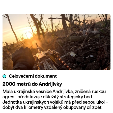
Celovečerní dokument
2000 metrů do Andrijivky
Malá ukrajinská vesnice Andrijivka, zničená ruskou
agresí, představuje důležitý strategický bod.
Jednotka ukrajinských vojáků má před sebou úkol –
dobýt dva kilometry vzdálený okupovaný cíl zpět.