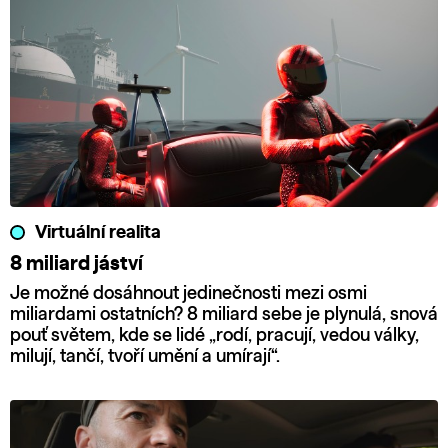
Virtuální realita
8 miliard jáství
Je možné dosáhnout jedinečnosti mezi osmi
miliardami ostatních? 8 miliard sebe je plynulá, snová
pouť světem, kde se lidé „rodí, pracují, vedou války,
milují, tančí, tvoří umění a umírají“.