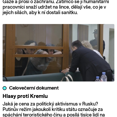
Gaze a prosí o záchranu. Zatímco se ji humanitární
pracovníci snaží udržet na lince, dělají vše, co je v
jejich silách, aby k ní dostali sanitku.
Celovečerní dokument
Hlasy proti Kremlu
Jaká je cena za politický aktivismus v Rusku?
Putinův režim jakoukoli kritiku státu označuje za
spáchání teroristického činu a posílá tisíce lidí na