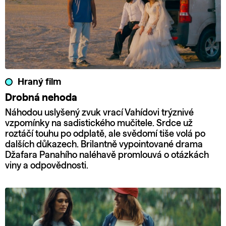
Hraný film
Drobná nehoda
Náhodou uslyšený zvuk vrací Vahídovi trýznivé
vzpomínky na sadistického mučitele. Srdce už
roztáčí touhu po odplatě, ale svědomí tiše volá po
dalších důkazech. Brilantně vypointované drama
Džafara Panahího naléhavě promlouvá o otázkách
viny a odpovědnosti.