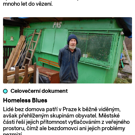
mnoho let do vězení.
Celovečerní dokument
Homeless Blues
Lidé bez domova patří v Praze k běžně viděným,
avšak přehlíženým skupinám obyvatel. Městské
části řeší jejich přítomnost vytlačováním z veřejného
prostoru, čímž ale bezdomovci ani jejich problémy
nezmizí.