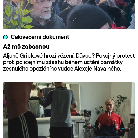
Celovečerní dokument
Až mě zabásnou
Aljoně Gribkové hrozí vězení. Důvod? Pokojný protest
proti policejnímu zásahu během uctění památky
zesnulého opozičního vůdce Alexeje Navalného.