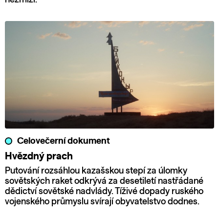
Celovečerní dokument
Hvězdný prach
Putování rozsáhlou kazašskou stepí za úlomky
sovětských raket odkrývá za desetiletí nastřádané
dědictví sovětské nadvlády. Tíživé dopady ruského
vojenského průmyslu svírají obyvatelstvo dodnes.