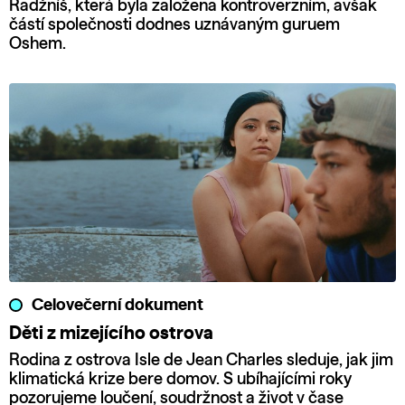
Radžníš, která byla založena kontroverzním, avšak
částí společnosti dodnes uznávaným guruem
Oshem.
Celovečerní dokument
Děti z mizejícího ostrova
Rodina z ostrova Isle de Jean Charles sleduje, jak jim
klimatická krize bere domov. S ubíhajícími roky
pozorujeme loučení, soudržnost a život v čase