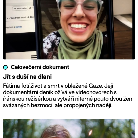
Celovečerní dokument
Jít s duší na dlani
Fátima fotí život a smrt v obležené Gaze. Její
dokumentární deník ožívá ve videohovorech s
íránskou režisérkou a vytváří niterné pouto dvou žen
svázaných bezmocí, ale propojených nadějí.