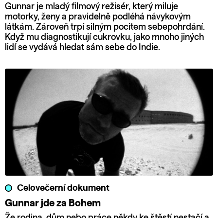
Gunnar je mladý filmový režisér, který miluje
motorky, ženy a pravidelně podléhá návykovým
látkám. Zároveň trpí silným pocitem sebepohrdání.
Když mu diagnostikují cukrovku, jako mnoho jiných
lidí se vydává hledat sám sebe do Indie.
Celovečerní dokument
Gunnar jde za Bohem
Že rodina, dům nebo práce někdy ke štěstí nestačí a