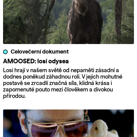
Celovečerní dokument
AMOOSED: losí odysea
Losi hrají v našem světě od nepaměti zásadní a
dodnes poněkud záhadnou roli. V jejich mohutné
postavě se zrcadlí značná síla, klidná krása i
zapomenuté pouto mezi člověkem a divokou
přírodou.