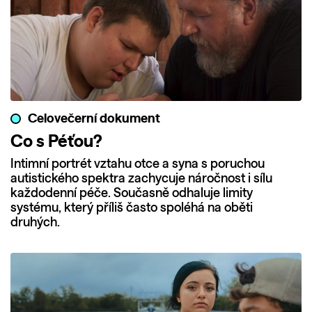
Celovečerní dokument
Co s Péťou?
Intimní portrét vztahu otce a syna s poruchou
autistického spektra zachycuje náročnost i sílu
každodenní péče. Současně odhaluje limity
systému, který příliš často spoléhá na oběti
druhých.