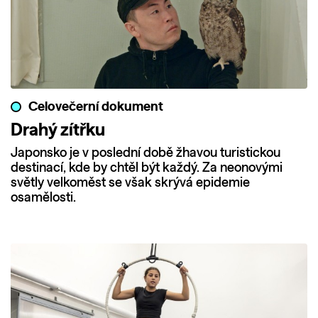
Celovečerní dokument
Drahý zítřku
Japonsko je v poslední době žhavou turistickou
destinací, kde by chtěl být každý. Za neonovými
světly velkoměst se však skrývá epidemie
osamělosti.