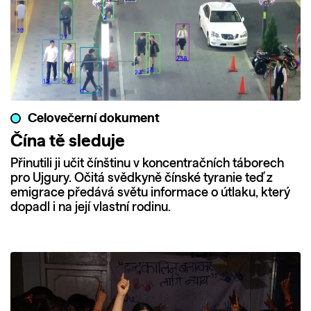
Celovečerní dokument
Čína tě sleduje
Přinutili ji učit čínštinu v koncentračních táborech
pro Ujgury. Očitá svědkyně čínské tyranie teď z
emigrace předává světu informace o útlaku, který
dopadl i na její vlastní rodinu.