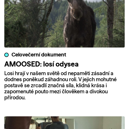
Celovečerní dokument
AMOOSED: losí odysea
Losi hrají v našem světě od nepaměti zásadní a
dodnes poněkud záhadnou roli. V jejich mohutné
postavě se zrcadlí značná síla, klidná krása i
zapomenuté pouto mezi člověkem a divokou
přírodou.