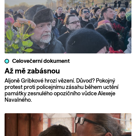
Celovečerní dokument
Až mě zabásnou
Aljoně Gribkové hrozí vězení. Důvod? Pokojný
protest proti policejnímu zásahu během uctění
památky zesnulého opozičního vůdce Alexeje
Navalného.