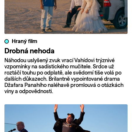
Hraný film
Drobná nehoda
Náhodou uslyšený zvuk vrací Vahídovi trýznivé
vzpomínky na sadistického mučitele. Srdce už
roztáčí touhu po odplatě, ale svědomí tiše volá po
dalších důkazech. Brilantně vypointované drama
Džafara Panahího naléhavě promlouvá o otázkách
viny a odpovědnosti.