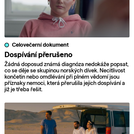
Celovečerní dokument
Dospívání přerušeno
Žádná doposud známá diagnóza nedokáže popsat,
co se děje se skupinou norských dívek. Necitlivost
končetin nebo omdlévání při plném vědomí jsou
příznaky nemoci, která přerušila jejich dospívání a
již je třeba řešit.