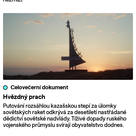
Celovečerní dokument
Hvězdný prach
Putování rozsáhlou kazašskou stepí za úlomky
sovětských raket odkrývá za desetiletí nastřádané
dědictví sovětské nadvlády. Tíživé dopady ruského
vojenského průmyslu svírají obyvatelstvo dodnes.