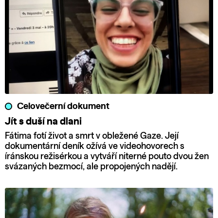
Celovečerní dokument
Jít s duší na dlani
Fátima fotí život a smrt v obležené Gaze. Její
dokumentární deník ožívá ve videohovorech s
íránskou režisérkou a vytváří niterné pouto dvou žen
svázaných bezmocí, ale propojených nadějí.