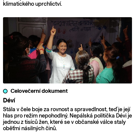
klimatického uprchlictví.
Celovečerní dokument
Déví
Stála v čele boje za rovnost a spravedlnost, teď je její
hlas pro režim nepohodlný. Nepálská politička Dévi je
jednou z tisíců žen, které se v občanské válce staly
oběťmi násilných činů.