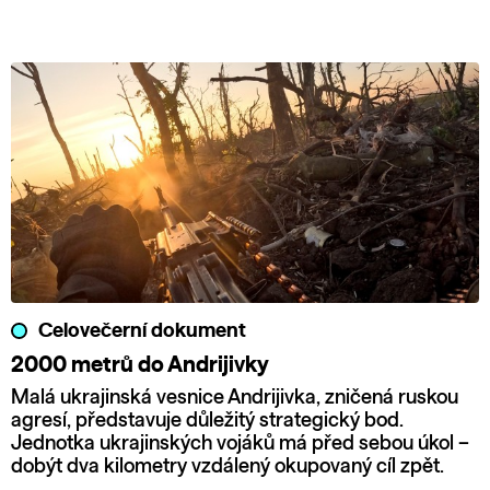
Celovečerní dokument
2000 metrů do Andrijivky
Malá ukrajinská vesnice Andrijivka, zničená ruskou
agresí, představuje důležitý strategický bod.
Jednotka ukrajinských vojáků má před sebou úkol –
dobýt dva kilometry vzdálený okupovaný cíl zpět.