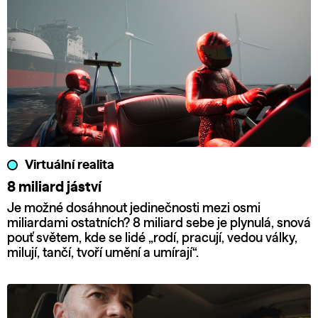
Virtuální realita
8 miliard jáství
Je možné dosáhnout jedinečnosti mezi osmi
miliardami ostatních? 8 miliard sebe je plynulá, snová
pouť světem, kde se lidé „rodí, pracují, vedou války,
milují, tančí, tvoří umění a umírají“.