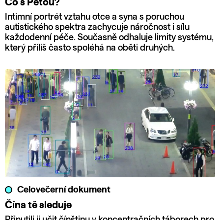
Co s Péťou?
Intimní portrét vztahu otce a syna s poruchou
autistického spektra zachycuje náročnost i sílu
každodenní péče. Současně odhaluje limity systému,
který příliš často spoléhá na oběti druhých.
Celovečerní dokument
Čína tě sleduje
Přinutili ji učit čínštinu v koncentračních táborech pro