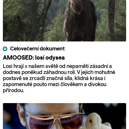
Celovečerní dokument
AMOOSED: losí odysea
Losi hrají v našem světě od nepaměti zásadní a
dodnes poněkud záhadnou roli. V jejich mohutné
postavě se zrcadlí značná síla, klidná krása i
zapomenuté pouto mezi člověkem a divokou
přírodou.