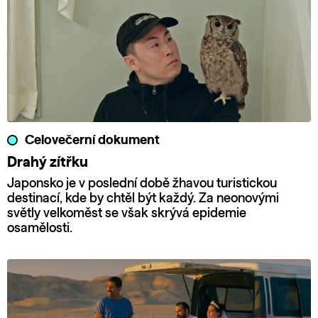
Celovečerní dokument
Drahý zítřku
Japonsko je v poslední době žhavou turistickou
destinací, kde by chtěl být každý. Za neonovými
světly velkoměst se však skrývá epidemie
osamělosti.