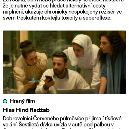
že je nutné vydat se hledat alternativní cesty
naplnění, ukazuje chronicky nespokojený režisér ve
svém třeskutém koktejlu toxicity a sebereflexe.
Hraný film
Hlas Hind Radžab
Dobrovolníci Červeného půlměsíce přijímají tísňové
volání. Šestiletá dívka uvízla v autě pod palbou v