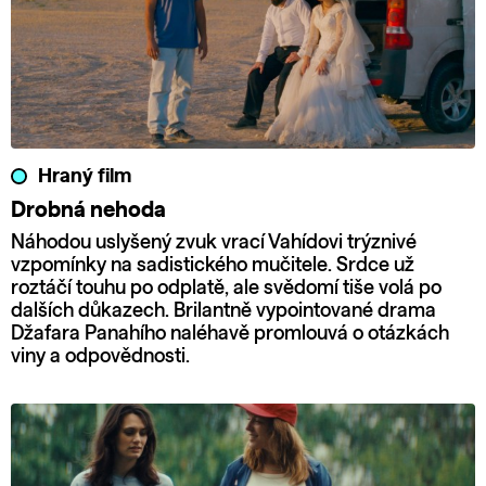
Hraný film
Drobná nehoda
Náhodou uslyšený zvuk vrací Vahídovi trýznivé
vzpomínky na sadistického mučitele. Srdce už
roztáčí touhu po odplatě, ale svědomí tiše volá po
dalších důkazech. Brilantně vypointované drama
Džafara Panahího naléhavě promlouvá o otázkách
viny a odpovědnosti.