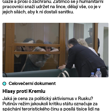
Gaze a prosí o záchranu. Zatímco se ji humanitární
pracovníci snaží udržet na lince, dělají vše, co je v
jejich silách, aby k ní dostali sanitku.
Celovečerní dokument
Hlasy proti Kremlu
Jaká je cena za politický aktivismus v Rusku?
Putinův režim jakoukoli kritiku státu označuje za
spáchání teroristického činu a posílá tisíce lidí na