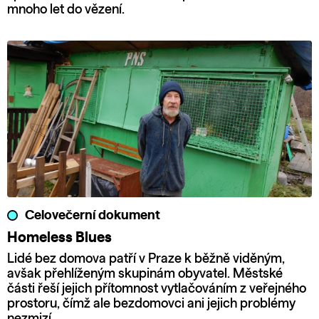
mnoho let do vězení.
Celovečerní dokument
Homeless Blues
Lidé bez domova patří v Praze k běžně viděným,
avšak přehlíženým skupinám obyvatel. Městské
části řeší jejich přítomnost vytlačováním z veřejného
prostoru, čímž ale bezdomovci ani jejich problémy
nezmizí.