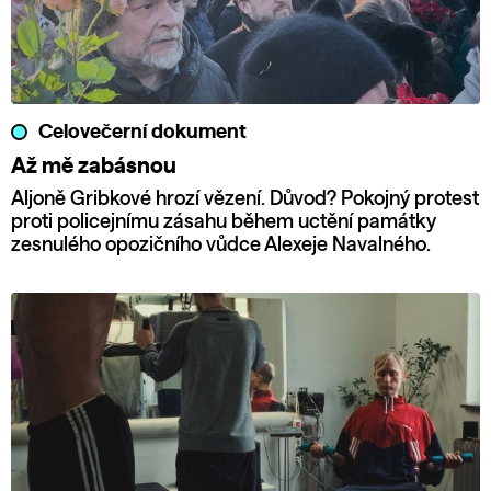
Celovečerní dokument
Až mě zabásnou
Aljoně Gribkové hrozí vězení. Důvod? Pokojný protest
proti policejnímu zásahu během uctění památky
zesnulého opozičního vůdce Alexeje Navalného.