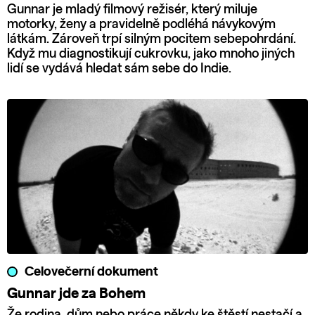
Gunnar je mladý filmový režisér, který miluje
motorky, ženy a pravidelně podléhá návykovým
látkám. Zároveň trpí silným pocitem sebepohrdání.
Když mu diagnostikují cukrovku, jako mnoho jiných
lidí se vydává hledat sám sebe do Indie.
Celovečerní dokument
Gunnar jde za Bohem
Že rodina, dům nebo práce někdy ke štěstí nestačí a