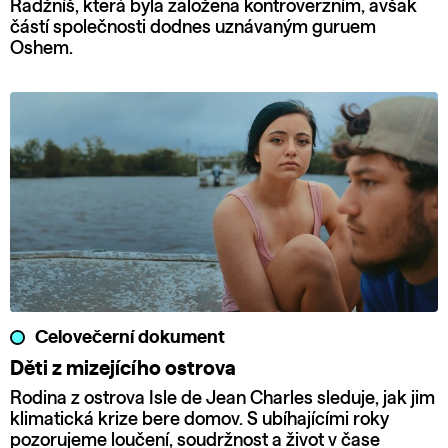
Radžníš, která byla založena kontroverzním, avšak
částí společnosti dodnes uznávaným guruem
Oshem.
Celovečerní dokument
Děti z mizejícího ostrova
Rodina z ostrova Isle de Jean Charles sleduje, jak jim
klimatická krize bere domov. S ubíhajícími roky
pozorujeme loučení, soudržnost a život v čase