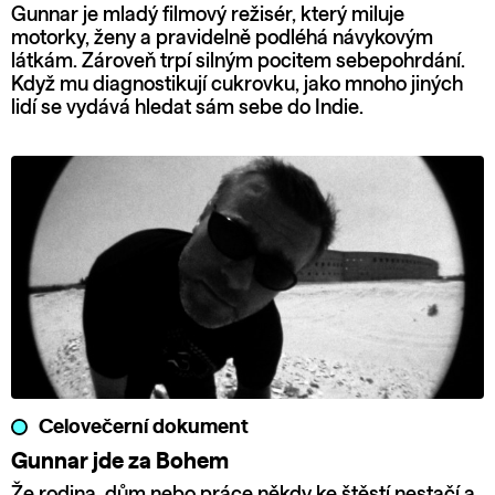
Gunnar je mladý filmový režisér, který miluje
motorky, ženy a pravidelně podléhá návykovým
látkám. Zároveň trpí silným pocitem sebepohrdání.
Když mu diagnostikují cukrovku, jako mnoho jiných
lidí se vydává hledat sám sebe do Indie.
Celovečerní dokument
Gunnar jde za Bohem
Že rodina, dům nebo práce někdy ke štěstí nestačí a