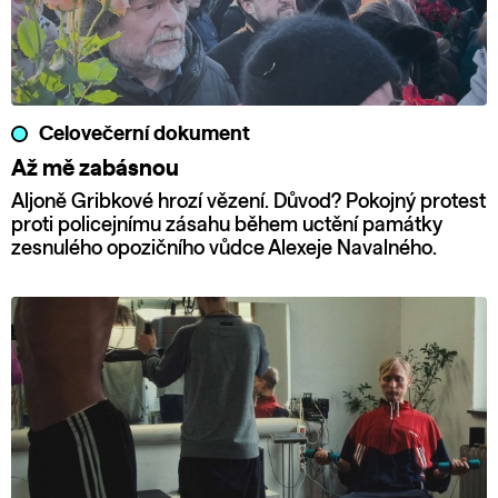
Celovečerní dokument
Až mě zabásnou
Aljoně Gribkové hrozí vězení. Důvod? Pokojný protest
proti policejnímu zásahu během uctění památky
zesnulého opozičního vůdce Alexeje Navalného.