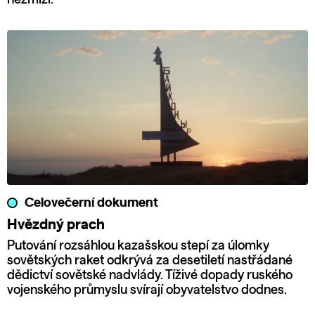
Celovečerní dokument
Hvězdný prach
Putování rozsáhlou kazašskou stepí za úlomky
sovětských raket odkrývá za desetiletí nastřádané
dědictví sovětské nadvlády. Tíživé dopady ruského
vojenského průmyslu svírají obyvatelstvo dodnes.