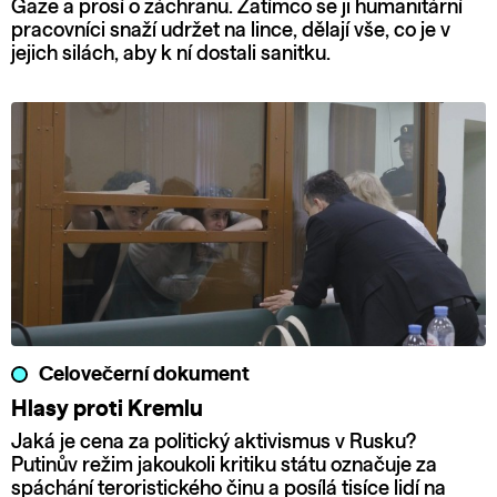
Gaze a prosí o záchranu. Zatímco se ji humanitární
pracovníci snaží udržet na lince, dělají vše, co je v
jejich silách, aby k ní dostali sanitku.
Celovečerní dokument
Hlasy proti Kremlu
Jaká je cena za politický aktivismus v Rusku?
Putinův režim jakoukoli kritiku státu označuje za
spáchání teroristického činu a posílá tisíce lidí na