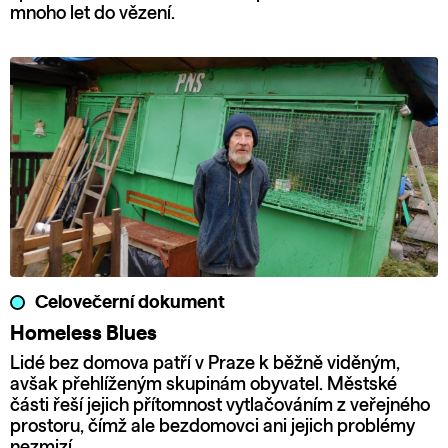
mnoho let do vězení.
Celovečerní dokument
Homeless Blues
Lidé bez domova patří v Praze k běžně viděným,
avšak přehlíženým skupinám obyvatel. Městské
části řeší jejich přítomnost vytlačováním z veřejného
prostoru, čímž ale bezdomovci ani jejich problémy
nezmizí.