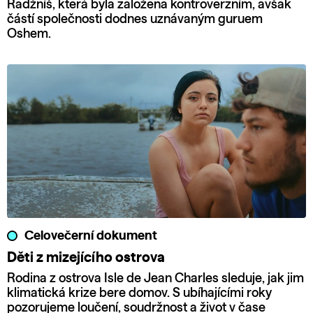
Radžníš, která byla založena kontroverzním, avšak
částí společnosti dodnes uznávaným guruem
Oshem.
Celovečerní dokument
Děti z mizejícího ostrova
Rodina z ostrova Isle de Jean Charles sleduje, jak jim
klimatická krize bere domov. S ubíhajícími roky
pozorujeme loučení, soudržnost a život v čase