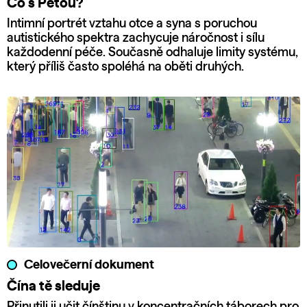
Co s Péťou?
Intimní portrét vztahu otce a syna s poruchou
autistického spektra zachycuje náročnost i sílu
každodenní péče. Současně odhaluje limity systému,
který příliš často spoléhá na oběti druhých.
Celovečerní dokument
Čína tě sleduje
Přinutili ji učit čínštinu v koncentračních táborech pro