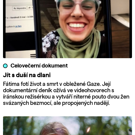
Celovečerní dokument
Jít s duší na dlani
Fátima fotí život a smrt v obležené Gaze. Její
dokumentární deník ožívá ve videohovorech s
íránskou režisérkou a vytváří niterné pouto dvou žen
svázaných bezmocí, ale propojených nadějí.