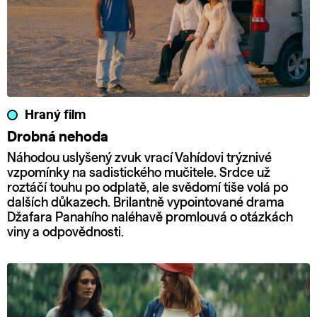
Hraný film
Drobná nehoda
Náhodou uslyšený zvuk vrací Vahídovi trýznivé
vzpomínky na sadistického mučitele. Srdce už
roztáčí touhu po odplatě, ale svědomí tiše volá po
dalších důkazech. Brilantně vypointované drama
Džafara Panahího naléhavě promlouvá o otázkách
viny a odpovědnosti.