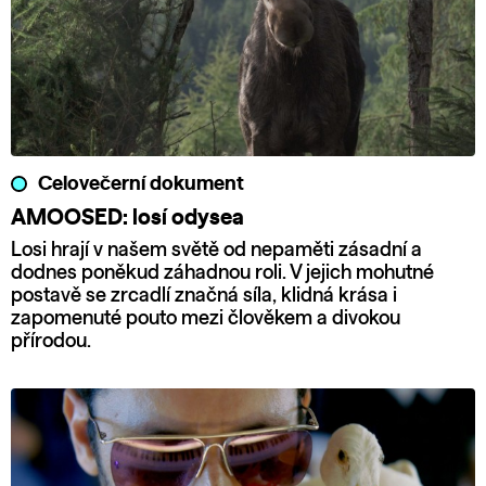
Celovečerní dokument
AMOOSED: losí odysea
Losi hrají v našem světě od nepaměti zásadní a
dodnes poněkud záhadnou roli. V jejich mohutné
postavě se zrcadlí značná síla, klidná krása i
zapomenuté pouto mezi člověkem a divokou
přírodou.