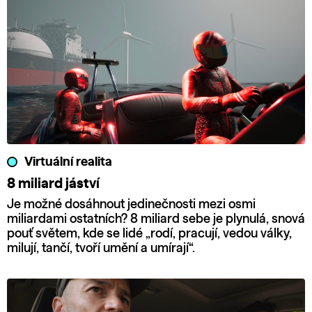
Virtuální realita
8 miliard jáství
Je možné dosáhnout jedinečnosti mezi osmi
miliardami ostatních? 8 miliard sebe je plynulá, snová
pouť světem, kde se lidé „rodí, pracují, vedou války,
milují, tančí, tvoří umění a umírají“.