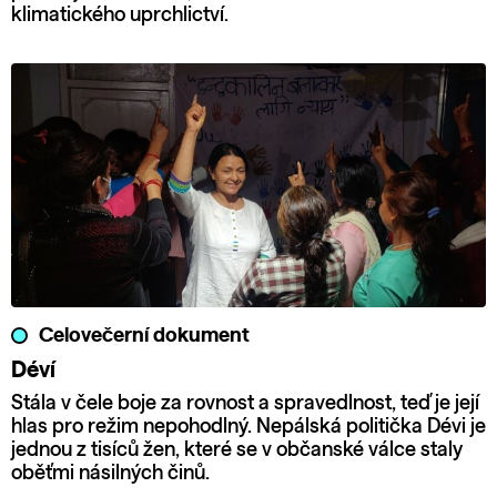
klimatického uprchlictví.
Celovečerní dokument
Déví
Stála v čele boje za rovnost a spravedlnost, teď je její
hlas pro režim nepohodlný. Nepálská politička Dévi je
jednou z tisíců žen, které se v občanské válce staly
oběťmi násilných činů.