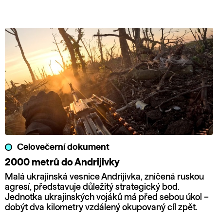
Celovečerní dokument
2000 metrů do Andrijivky
Malá ukrajinská vesnice Andrijivka, zničená ruskou
agresí, představuje důležitý strategický bod.
Jednotka ukrajinských vojáků má před sebou úkol –
dobýt dva kilometry vzdálený okupovaný cíl zpět.