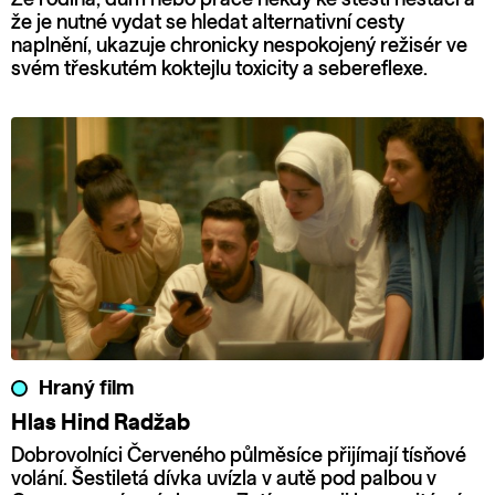
že je nutné vydat se hledat alternativní cesty
naplnění, ukazuje chronicky nespokojený režisér ve
svém třeskutém koktejlu toxicity a sebereflexe.
Hraný film
Hlas Hind Radžab
Dobrovolníci Červeného půlměsíce přijímají tísňové
volání. Šestiletá dívka uvízla v autě pod palbou v