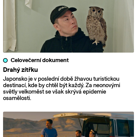
Celovečerní dokument
Drahý zítřku
Japonsko je v poslední době žhavou turistickou
destinací, kde by chtěl být každý. Za neonovými
světly velkoměst se však skrývá epidemie
osamělosti.