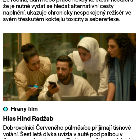
že je nutné vydat se hledat alternativní cesty
naplnění, ukazuje chronicky nespokojený režisér ve
svém třeskutém koktejlu toxicity a sebereflexe.
Hraný film
Hlas Hind Radžab
Dobrovolníci Červeného půlměsíce přijímají tísňové
volání. Šestiletá dívka uvízla v autě pod palbou v