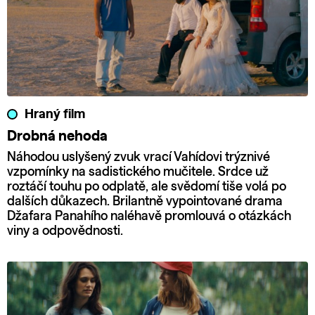
Hraný film
Drobná nehoda
Náhodou uslyšený zvuk vrací Vahídovi trýznivé
vzpomínky na sadistického mučitele. Srdce už
roztáčí touhu po odplatě, ale svědomí tiše volá po
dalších důkazech. Brilantně vypointované drama
Džafara Panahího naléhavě promlouvá o otázkách
viny a odpovědnosti.