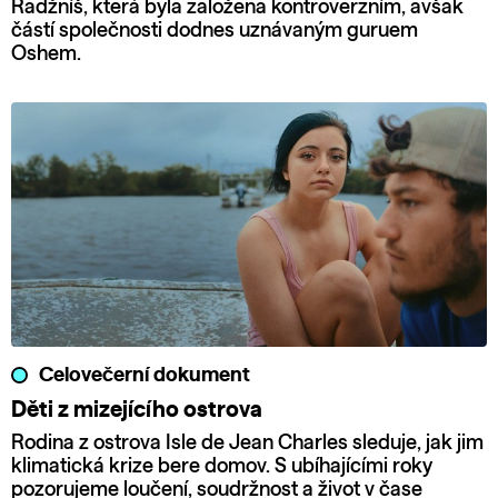
Radžníš, která byla založena kontroverzním, avšak
částí společnosti dodnes uznávaným guruem
Oshem.
Celovečerní dokument
Děti z mizejícího ostrova
Rodina z ostrova Isle de Jean Charles sleduje, jak jim
klimatická krize bere domov. S ubíhajícími roky
pozorujeme loučení, soudržnost a život v čase