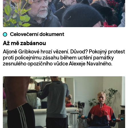
Celovečerní dokument
Až mě zabásnou
Aljoně Gribkové hrozí vězení. Důvod? Pokojný protest
proti policejnímu zásahu během uctění památky
zesnulého opozičního vůdce Alexeje Navalného.