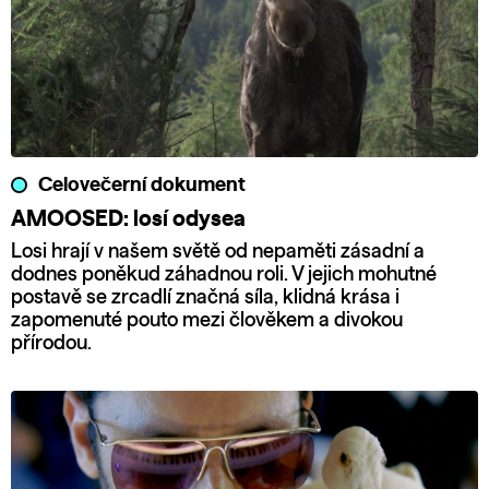
Celovečerní dokument
AMOOSED: losí odysea
Losi hrají v našem světě od nepaměti zásadní a
dodnes poněkud záhadnou roli. V jejich mohutné
postavě se zrcadlí značná síla, klidná krása i
zapomenuté pouto mezi člověkem a divokou
přírodou.