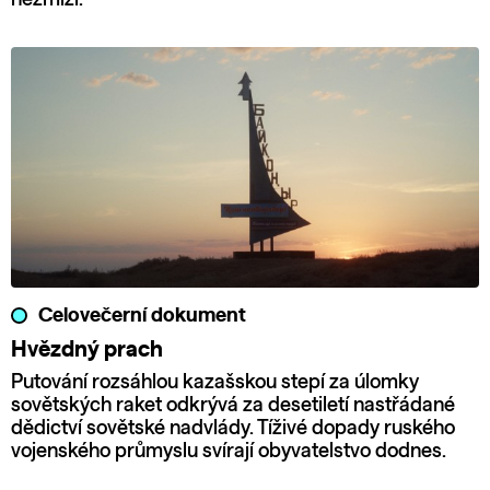
Celovečerní dokument
Hvězdný prach
Putování rozsáhlou kazašskou stepí za úlomky
sovětských raket odkrývá za desetiletí nastřádané
dědictví sovětské nadvlády. Tíživé dopady ruského
vojenského průmyslu svírají obyvatelstvo dodnes.