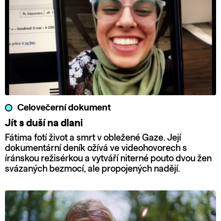
Celovečerní dokument
Jít s duší na dlani
Fátima fotí život a smrt v obležené Gaze. Její
dokumentární deník ožívá ve videohovorech s
íránskou režisérkou a vytváří niterné pouto dvou žen
svázaných bezmocí, ale propojených nadějí.