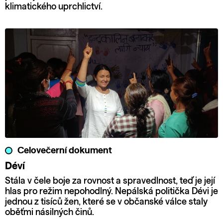
klimatického uprchlictví.
Celovečerní dokument
Déví
Stála v čele boje za rovnost a spravedlnost, teď je její
hlas pro režim nepohodlný. Nepálská politička Dévi je
jednou z tisíců žen, které se v občanské válce staly
oběťmi násilných činů.