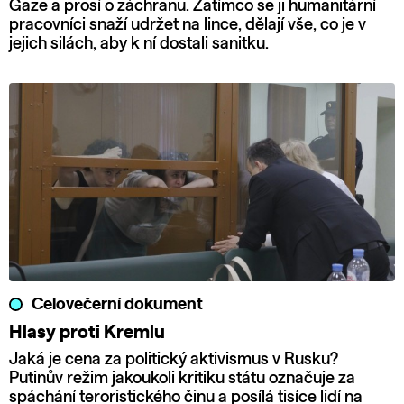
Gaze a prosí o záchranu. Zatímco se ji humanitární
pracovníci snaží udržet na lince, dělají vše, co je v
jejich silách, aby k ní dostali sanitku.
Celovečerní dokument
Hlasy proti Kremlu
Jaká je cena za politický aktivismus v Rusku?
Putinův režim jakoukoli kritiku státu označuje za
spáchání teroristického činu a posílá tisíce lidí na