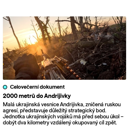
Celovečerní dokument
2000 metrů do Andrijivky
Malá ukrajinská vesnice Andrijivka, zničená ruskou
agresí, představuje důležitý strategický bod.
Jednotka ukrajinských vojáků má před sebou úkol –
dobýt dva kilometry vzdálený okupovaný cíl zpět.