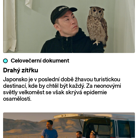
Celovečerní dokument
Drahý zítřku
Japonsko je v poslední době žhavou turistickou
destinací, kde by chtěl být každý. Za neonovými
světly velkoměst se však skrývá epidemie
osamělosti.