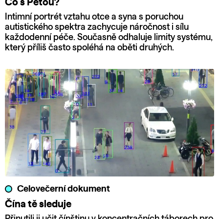
Co s Péťou?
Intimní portrét vztahu otce a syna s poruchou
autistického spektra zachycuje náročnost i sílu
každodenní péče. Současně odhaluje limity systému,
který příliš často spoléhá na oběti druhých.
Celovečerní dokument
Čína tě sleduje
Přinutili ji učit čínštinu v koncentračních táborech pro