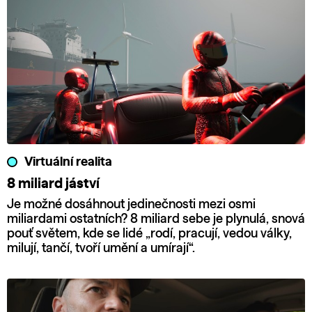
Virtuální realita
8 miliard jáství
Je možné dosáhnout jedinečnosti mezi osmi
miliardami ostatních? 8 miliard sebe je plynulá, snová
pouť světem, kde se lidé „rodí, pracují, vedou války,
milují, tančí, tvoří umění a umírají“.