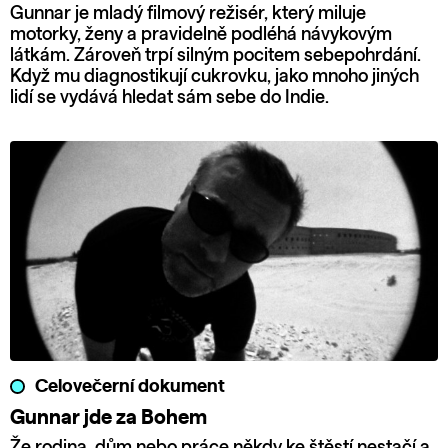
Gunnar je mladý filmový režisér, který miluje
motorky, ženy a pravidelně podléhá návykovým
látkám. Zároveň trpí silným pocitem sebepohrdání.
Když mu diagnostikují cukrovku, jako mnoho jiných
lidí se vydává hledat sám sebe do Indie.
Celovečerní dokument
Gunnar jde za Bohem
Že rodina, dům nebo práce někdy ke štěstí nestačí a