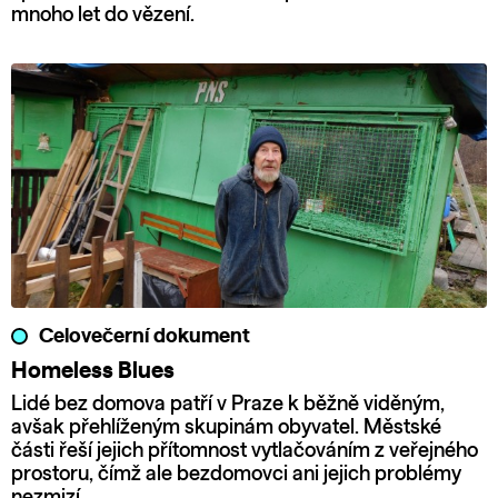
mnoho let do vězení.
Celovečerní dokument
Homeless Blues
Lidé bez domova patří v Praze k běžně viděným,
avšak přehlíženým skupinám obyvatel. Městské
části řeší jejich přítomnost vytlačováním z veřejného
prostoru, čímž ale bezdomovci ani jejich problémy
nezmizí.