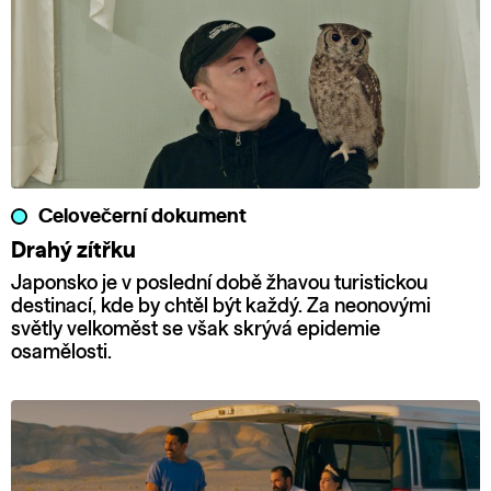
Celovečerní dokument
Drahý zítřku
Japonsko je v poslední době žhavou turistickou
destinací, kde by chtěl být každý. Za neonovými
světly velkoměst se však skrývá epidemie
osamělosti.