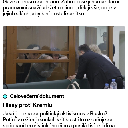
Gaze a prosí o záchranu. Zatímco se ji humanitární
pracovníci snaží udržet na lince, dělají vše, co je v
jejich silách, aby k ní dostali sanitku.
Celovečerní dokument
Hlasy proti Kremlu
Jaká je cena za politický aktivismus v Rusku?
Putinův režim jakoukoli kritiku státu označuje za
spáchání teroristického činu a posílá tisíce lidí na