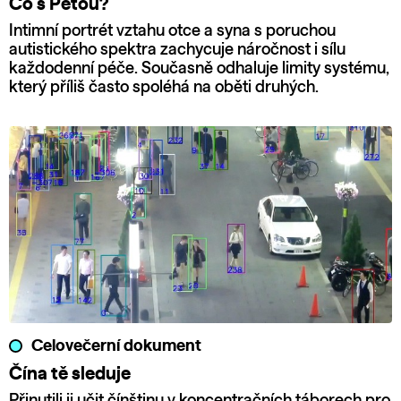
Co s Péťou?
Intimní portrét vztahu otce a syna s poruchou
autistického spektra zachycuje náročnost i sílu
každodenní péče. Současně odhaluje limity systému,
který příliš často spoléhá na oběti druhých.
Celovečerní dokument
Čína tě sleduje
Přinutili ji učit čínštinu v koncentračních táborech pro