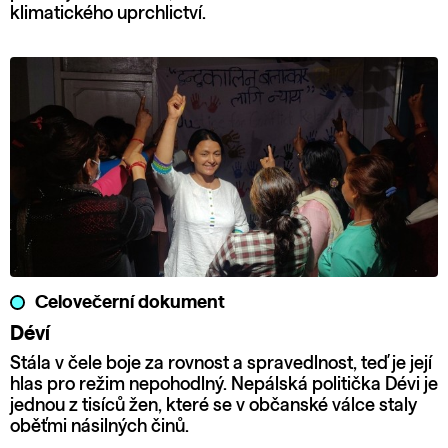
klimatického uprchlictví.
Celovečerní dokument
Déví
Stála v čele boje za rovnost a spravedlnost, teď je její
hlas pro režim nepohodlný. Nepálská politička Dévi je
jednou z tisíců žen, které se v občanské válce staly
oběťmi násilných činů.