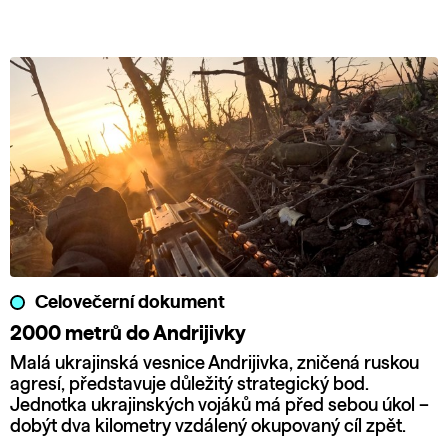
Celovečerní dokument
2000 metrů do Andrijivky
Malá ukrajinská vesnice Andrijivka, zničená ruskou
agresí, představuje důležitý strategický bod.
Jednotka ukrajinských vojáků má před sebou úkol –
dobýt dva kilometry vzdálený okupovaný cíl zpět.