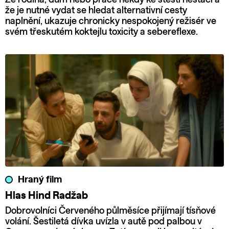
že je nutné vydat se hledat alternativní cesty
naplnění, ukazuje chronicky nespokojený režisér ve
svém třeskutém koktejlu toxicity a sebereflexe.
Hraný film
Hlas Hind Radžab
Dobrovolníci Červeného půlměsíce přijímají tísňové
volání. Šestiletá dívka uvízla v autě pod palbou v