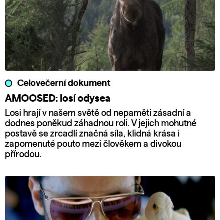
Celovečerní dokument
AMOOSED: losí odysea
Losi hrají v našem světě od nepaměti zásadní a
dodnes poněkud záhadnou roli. V jejich mohutné
postavě se zrcadlí značná síla, klidná krása i
zapomenuté pouto mezi člověkem a divokou
přírodou.