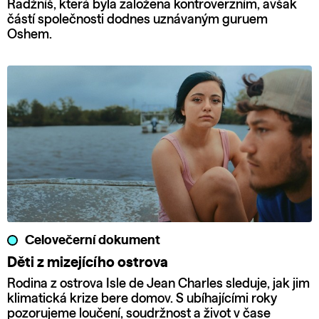
Radžníš, která byla založena kontroverzním, avšak
částí společnosti dodnes uznávaným guruem
Oshem.
Celovečerní dokument
Děti z mizejícího ostrova
Rodina z ostrova Isle de Jean Charles sleduje, jak jim
klimatická krize bere domov. S ubíhajícími roky
pozorujeme loučení, soudržnost a život v čase