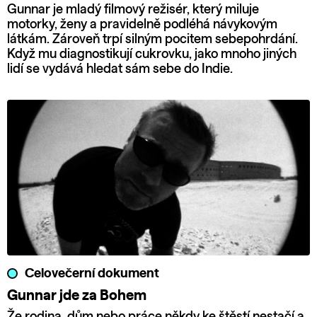
Gunnar je mladý filmový režisér, který miluje
motorky, ženy a pravidelně podléhá návykovým
látkám. Zároveň trpí silným pocitem sebepohrdání.
Když mu diagnostikují cukrovku, jako mnoho jiných
lidí se vydává hledat sám sebe do Indie.
Celovečerní dokument
Gunnar jde za Bohem
Že rodina, dům nebo práce někdy ke štěstí nestačí a