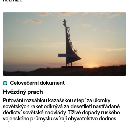
Celovečerní dokument
Hvězdný prach
Putování rozsáhlou kazašskou stepí za úlomky
sovětských raket odkrývá za desetiletí nastřádané
dědictví sovětské nadvlády. Tíživé dopady ruského
vojenského průmyslu svírají obyvatelstvo dodnes.