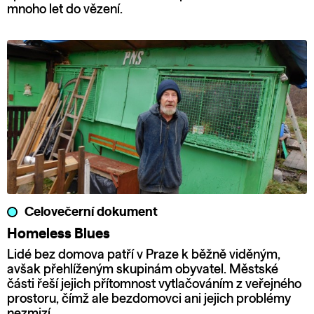
mnoho let do vězení.
Celovečerní dokument
Homeless Blues
Lidé bez domova patří v Praze k běžně viděným,
avšak přehlíženým skupinám obyvatel. Městské
části řeší jejich přítomnost vytlačováním z veřejného
prostoru, čímž ale bezdomovci ani jejich problémy
nezmizí.