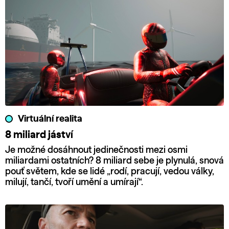
Virtuální realita
8 miliard jáství
Je možné dosáhnout jedinečnosti mezi osmi
miliardami ostatních? 8 miliard sebe je plynulá, snová
pouť světem, kde se lidé „rodí, pracují, vedou války,
milují, tančí, tvoří umění a umírají“.