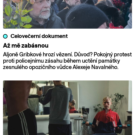
Celovečerní dokument
Až mě zabásnou
Aljoně Gribkové hrozí vězení. Důvod? Pokojný protest
proti policejnímu zásahu během uctění památky
zesnulého opozičního vůdce Alexeje Navalného.