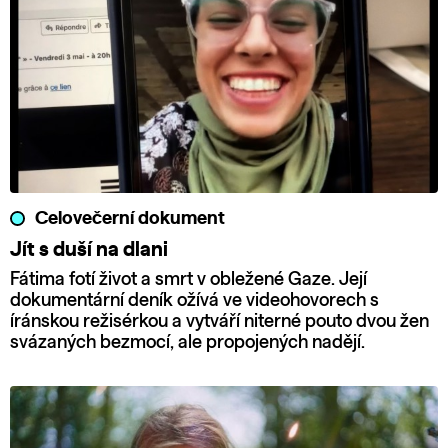
Celovečerní dokument
Jít s duší na dlani
Fátima fotí život a smrt v obležené Gaze. Její
dokumentární deník ožívá ve videohovorech s
íránskou režisérkou a vytváří niterné pouto dvou žen
svázaných bezmocí, ale propojených nadějí.