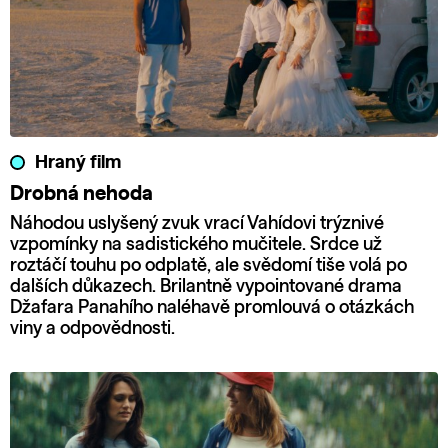
Hraný film
Drobná nehoda
Náhodou uslyšený zvuk vrací Vahídovi trýznivé
vzpomínky na sadistického mučitele. Srdce už
roztáčí touhu po odplatě, ale svědomí tiše volá po
dalších důkazech. Brilantně vypointované drama
Džafara Panahího naléhavě promlouvá o otázkách
viny a odpovědnosti.