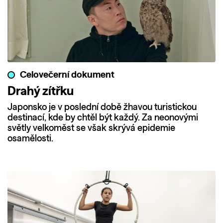
Celovečerní dokument
Drahý zítřku
Japonsko je v poslední době žhavou turistickou
destinací, kde by chtěl být každý. Za neonovými
světly velkoměst se však skrývá epidemie
osamělosti.