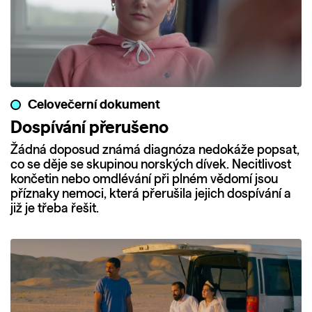
Celovečerní dokument
Dospívání přerušeno
Žádná doposud známá diagnóza nedokáže popsat,
co se děje se skupinou norských dívek. Necitlivost
končetin nebo omdlévání při plném vědomí jsou
příznaky nemoci, která přerušila jejich dospívání a
již je třeba řešit.