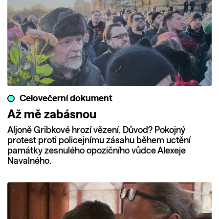
Celovečerní dokument
Až mě zabásnou
Aljoně Gribkové hrozí vězení. Důvod? Pokojný
protest proti policejnímu zásahu během uctění
památky zesnulého opozičního vůdce Alexeje
Navalného.