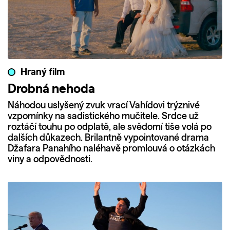
Hraný film
Drobná nehoda
Náhodou uslyšený zvuk vrací Vahídovi trýznivé
vzpomínky na sadistického mučitele. Srdce už
roztáčí touhu po odplatě, ale svědomí tiše volá po
dalších důkazech. Brilantně vypointované drama
Džafara Panahího naléhavě promlouvá o otázkách
viny a odpovědnosti.