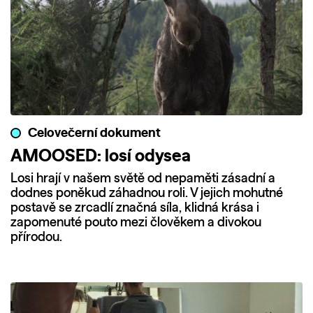
Celovečerní dokument
AMOOSED: losí odysea
Losi hrají v našem světě od nepaměti zásadní a
dodnes poněkud záhadnou roli. V jejich mohutné
postavě se zrcadlí značná síla, klidná krása i
zapomenuté pouto mezi člověkem a divokou
přírodou.