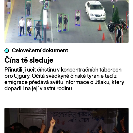
Celovečerní dokument
Čína tě sleduje
Přinutili ji učit čínštinu v koncentračních táborech
pro Ujgury. Očitá svědkyně čínské tyranie teď z
emigrace předává světu informace o útlaku, který
dopadl i na její vlastní rodinu.