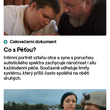
Celovečerní dokument
Co s Péťou?
Intimní portrét vztahu otce a syna s poruchou
autistického spektra zachycuje náročnost i sílu
každodenní péče. Současně odhaluje limity
systému, který příliš často spoléhá na oběti
druhých.