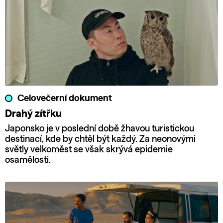
Celovečerní dokument
Drahý zítřku
Japonsko je v poslední době žhavou turistickou
destinací, kde by chtěl být každý. Za neonovými
světly velkoměst se však skrývá epidemie
osamělosti.