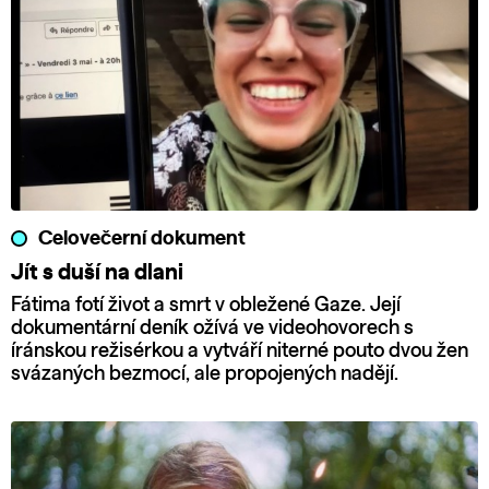
Celovečerní dokument
Jít s duší na dlani
Fátima fotí život a smrt v obležené Gaze. Její
dokumentární deník ožívá ve videohovorech s
íránskou režisérkou a vytváří niterné pouto dvou žen
svázaných bezmocí, ale propojených nadějí.