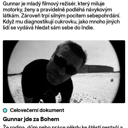
Gunnar je mladý filmový režisér, který miluje
motorky, ženy a pravidelně podléhá návykovým
látkám. Zároveň trpí silným pocitem sebepohrdání.
Když mu diagnostikují cukrovku, jako mnoho jiných
lidí se vydává hledat sám sebe do Indie.
Celovečerní dokument
Gunnar jde za Bohem
Že rodina, dům nebo práce někdy ke štěstí nestačí a