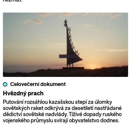
Celovečerní dokument
Hvězdný prach
Putování rozsáhlou kazašskou stepí za úlomky
sovětských raket odkrývá za desetiletí nastřádané
dědictví sovětské nadvlády. Tíživé dopady ruského
vojenského průmyslu svírají obyvatelstvo dodnes.