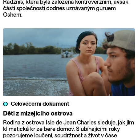
Radžníš, která byla založena kontroverzním, avšak
částí společnosti dodnes uznávaným guruem
Oshem.
Celovečerní dokument
Děti z mizejícího ostrova
Rodina z ostrova Isle de Jean Charles sleduje, jak jim
klimatická krize bere domov. S ubíhajícími roky
pozorujeme loučení, soudržnost a život v čase