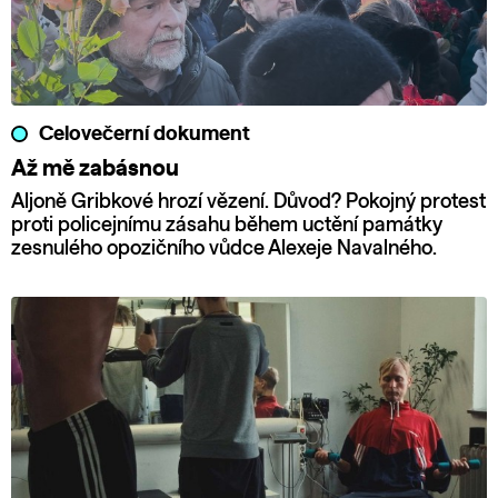
Celovečerní dokument
Až mě zabásnou
Aljoně Gribkové hrozí vězení. Důvod? Pokojný protest
proti policejnímu zásahu během uctění památky
zesnulého opozičního vůdce Alexeje Navalného.