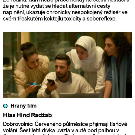
že je nutné vydat se hledat alternativní cesty
naplnění, ukazuje chronicky nespokojený režisér ve
svém třeskutém koktejlu toxicity a sebereflexe.
Hraný film
Hlas Hind Radžab
Dobrovolníci Červeného půlměsíce přijímají tísňové
volání. Šestiletá dívka uvízla v autě pod palbou v