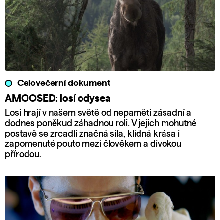
Celovečerní dokument
AMOOSED: losí odysea
Losi hrají v našem světě od nepaměti zásadní a
dodnes poněkud záhadnou roli. V jejich mohutné
postavě se zrcadlí značná síla, klidná krása i
zapomenuté pouto mezi člověkem a divokou
přírodou.