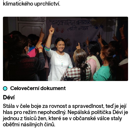
klimatického uprchlictví.
Celovečerní dokument
Déví
Stála v čele boje za rovnost a spravedlnost, teď je její
hlas pro režim nepohodlný. Nepálská politička Dévi je
jednou z tisíců žen, které se v občanské válce staly
oběťmi násilných činů.