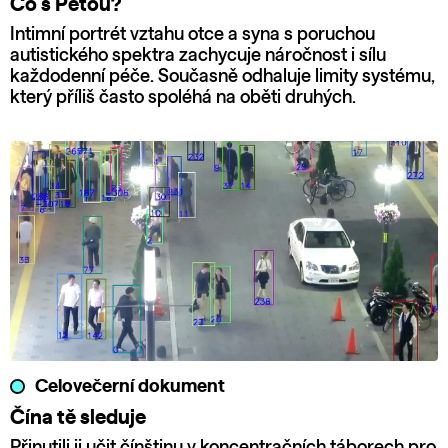
Co s Péťou?
Intimní portrét vztahu otce a syna s poruchou
autistického spektra zachycuje náročnost i sílu
každodenní péče. Současně odhaluje limity systému,
který příliš často spoléhá na oběti druhých.
Celovečerní dokument
Čína tě sleduje
Přinutili ji učit čínštinu v koncentračních táborech pro