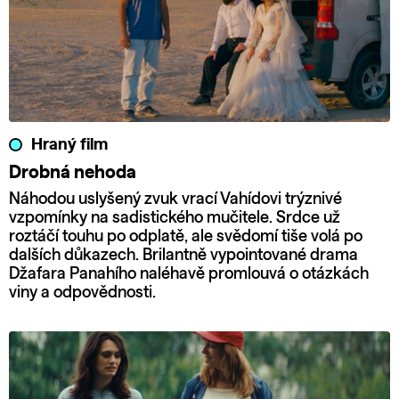
Hraný film
Drobná nehoda
Náhodou uslyšený zvuk vrací Vahídovi trýznivé
vzpomínky na sadistického mučitele. Srdce už
roztáčí touhu po odplatě, ale svědomí tiše volá po
dalších důkazech. Brilantně vypointované drama
Džafara Panahího naléhavě promlouvá o otázkách
viny a odpovědnosti.