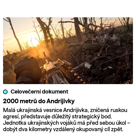
Celovečerní dokument
2000 metrů do Andrijivky
Malá ukrajinská vesnice Andrijivka, zničená ruskou
agresí, představuje důležitý strategický bod.
Jednotka ukrajinských vojáků má před sebou úkol –
dobýt dva kilometry vzdálený okupovaný cíl zpět.