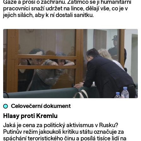
Gaze a prosí o záchranu. Zatímco se ji humanitární
pracovníci snaží udržet na lince, dělají vše, co je v
jejich silách, aby k ní dostali sanitku.
Celovečerní dokument
Hlasy proti Kremlu
Jaká je cena za politický aktivismus v Rusku?
Putinův režim jakoukoli kritiku státu označuje za
spáchání teroristického činu a posílá tisíce lidí na