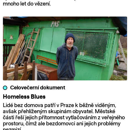
mnoho let do vězení.
Celovečerní dokument
Homeless Blues
Lidé bez domova patří v Praze k běžně viděným,
avšak přehlíženým skupinám obyvatel. Městské
části řeší jejich přítomnost vytlačováním z veřejného
prostoru, čímž ale bezdomovci ani jejich problémy
nezmizí.