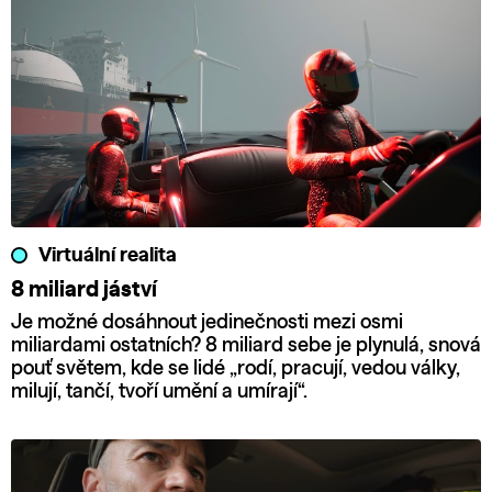
Virtuální realita
8 miliard jáství
Je možné dosáhnout jedinečnosti mezi osmi
miliardami ostatních? 8 miliard sebe je plynulá, snová
pouť světem, kde se lidé „rodí, pracují, vedou války,
milují, tančí, tvoří umění a umírají“.