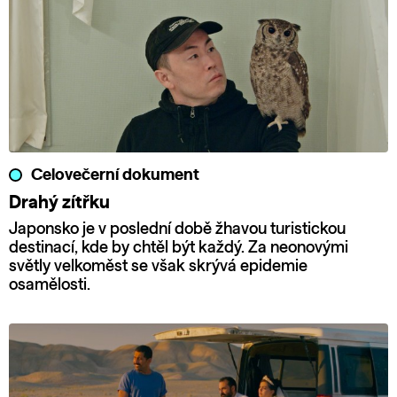
Celovečerní dokument
Drahý zítřku
Japonsko je v poslední době žhavou turistickou
destinací, kde by chtěl být každý. Za neonovými
světly velkoměst se však skrývá epidemie
osamělosti.