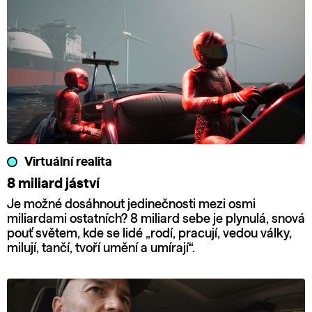
Virtuální realita
8 miliard jáství
Je možné dosáhnout jedinečnosti mezi osmi
miliardami ostatních? 8 miliard sebe je plynulá, snová
pouť světem, kde se lidé „rodí, pracují, vedou války,
milují, tančí, tvoří umění a umírají“.