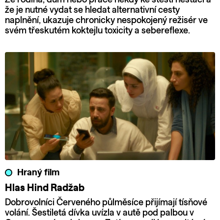
že je nutné vydat se hledat alternativní cesty
naplnění, ukazuje chronicky nespokojený režisér ve
svém třeskutém koktejlu toxicity a sebereflexe.
Hraný film
Hlas Hind Radžab
Dobrovolníci Červeného půlměsíce přijímají tísňové
volání. Šestiletá dívka uvízla v autě pod palbou v