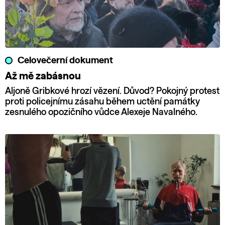
Celovečerní dokument
Až mě zabásnou
Aljoně Gribkové hrozí vězení. Důvod? Pokojný protest
proti policejnímu zásahu během uctění památky
zesnulého opozičního vůdce Alexeje Navalného.