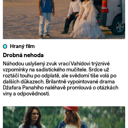
Hraný film
Drobná nehoda
Náhodou uslyšený zvuk vrací Vahídovi trýznivé
vzpomínky na sadistického mučitele. Srdce už
roztáčí touhu po odplatě, ale svědomí tiše volá po
dalších důkazech. Brilantně vypointované drama
Džafara Panahího naléhavě promlouvá o otázkách
viny a odpovědnosti.