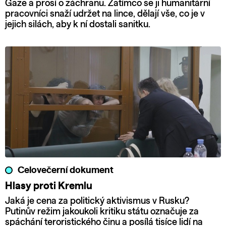
Gaze a prosí o záchranu. Zatímco se ji humanitární
pracovníci snaží udržet na lince, dělají vše, co je v
jejich silách, aby k ní dostali sanitku.
Celovečerní dokument
Hlasy proti Kremlu
Jaká je cena za politický aktivismus v Rusku?
Putinův režim jakoukoli kritiku státu označuje za
spáchání teroristického činu a posílá tisíce lidí na