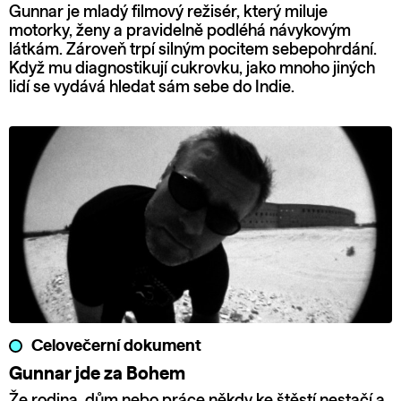
Gunnar je mladý filmový režisér, který miluje
motorky, ženy a pravidelně podléhá návykovým
látkám. Zároveň trpí silným pocitem sebepohrdání.
Když mu diagnostikují cukrovku, jako mnoho jiných
lidí se vydává hledat sám sebe do Indie.
Celovečerní dokument
Gunnar jde za Bohem
Že rodina, dům nebo práce někdy ke štěstí nestačí a