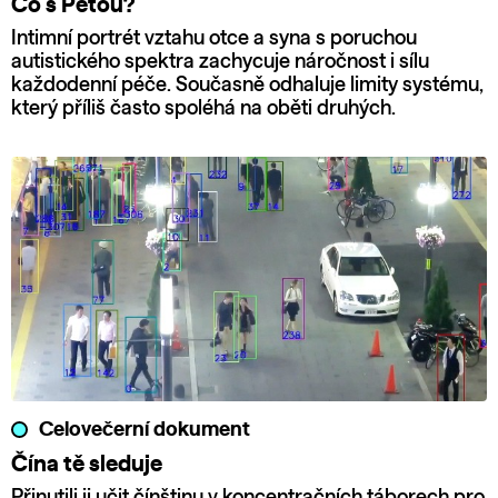
Co s Péťou?
Intimní portrét vztahu otce a syna s poruchou
autistického spektra zachycuje náročnost i sílu
každodenní péče. Současně odhaluje limity systému,
který příliš často spoléhá na oběti druhých.
Celovečerní dokument
Čína tě sleduje
Přinutili ji učit čínštinu v koncentračních táborech pro