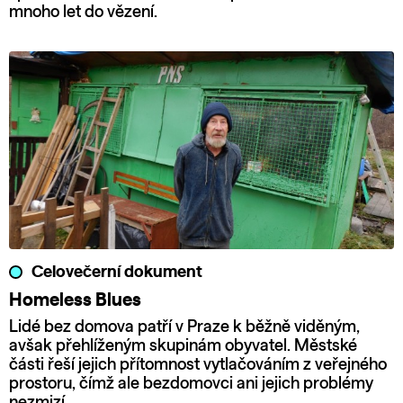
mnoho let do vězení.
Celovečerní dokument
Homeless Blues
Lidé bez domova patří v Praze k běžně viděným,
avšak přehlíženým skupinám obyvatel. Městské
části řeší jejich přítomnost vytlačováním z veřejného
prostoru, čímž ale bezdomovci ani jejich problémy
nezmizí.