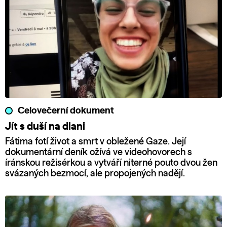
Celovečerní dokument
Jít s duší na dlani
Fátima fotí život a smrt v obležené Gaze. Její
dokumentární deník ožívá ve videohovorech s
íránskou režisérkou a vytváří niterné pouto dvou žen
svázaných bezmocí, ale propojených nadějí.