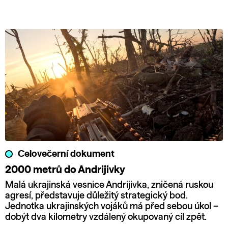
Celovečerní dokument
2000 metrů do Andrijivky
Malá ukrajinská vesnice Andrijivka, zničená ruskou
agresí, představuje důležitý strategický bod.
Jednotka ukrajinských vojáků má před sebou úkol –
dobýt dva kilometry vzdálený okupovaný cíl zpět.