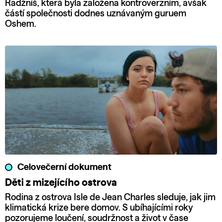
Radžníš, která byla založena kontroverzním, avšak
částí společnosti dodnes uznávaným guruem
Oshem.
Celovečerní dokument
Děti z mizejícího ostrova
Rodina z ostrova Isle de Jean Charles sleduje, jak jim
klimatická krize bere domov. S ubíhajícími roky
pozorujeme loučení, soudržnost a život v čase