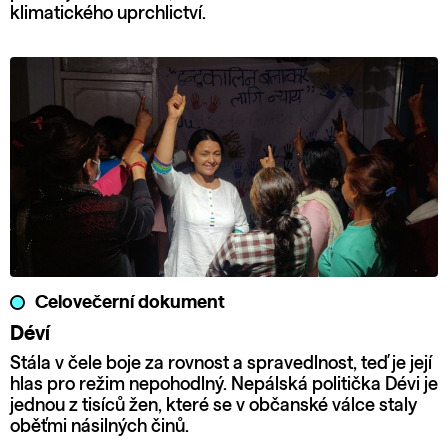
klimatického uprchlictví.
Celovečerní dokument
Déví
Stála v čele boje za rovnost a spravedlnost, teď je její
hlas pro režim nepohodlný. Nepálská politička Dévi je
jednou z tisíců žen, které se v občanské válce staly
oběťmi násilných činů.