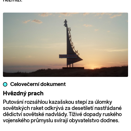
Celovečerní dokument
Hvězdný prach
Putování rozsáhlou kazašskou stepí za úlomky
sovětských raket odkrývá za desetiletí nastřádané
dědictví sovětské nadvlády. Tíživé dopady ruského
vojenského průmyslu svírají obyvatelstvo dodnes.