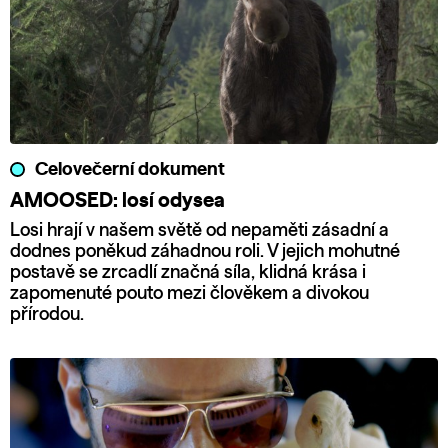
Celovečerní dokument
AMOOSED: losí odysea
Losi hrají v našem světě od nepaměti zásadní a
dodnes poněkud záhadnou roli. V jejich mohutné
postavě se zrcadlí značná síla, klidná krása i
zapomenuté pouto mezi člověkem a divokou
přírodou.