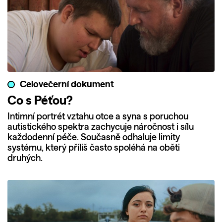
Celovečerní dokument
Co s Péťou?
Intimní portrét vztahu otce a syna s poruchou
autistického spektra zachycuje náročnost i sílu
každodenní péče. Současně odhaluje limity
systému, který příliš často spoléhá na oběti
druhých.