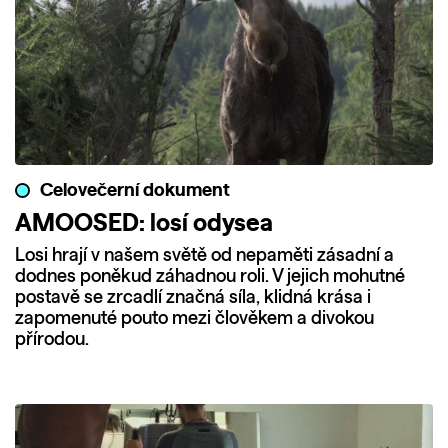
Celovečerní dokument
AMOOSED: losí odysea
Losi hrají v našem světě od nepaměti zásadní a
dodnes poněkud záhadnou roli. V jejich mohutné
postavě se zrcadlí značná síla, klidná krása i
zapomenuté pouto mezi člověkem a divokou
přírodou.