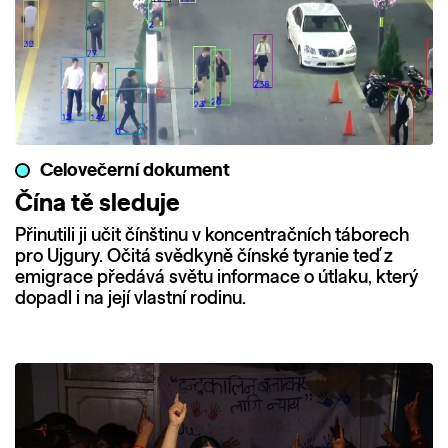
Celovečerní dokument
Čína tě sleduje
Přinutili ji učit čínštinu v koncentračních táborech
pro Ujgury. Očitá svědkyně čínské tyranie teď z
emigrace předává světu informace o útlaku, který
dopadl i na její vlastní rodinu.