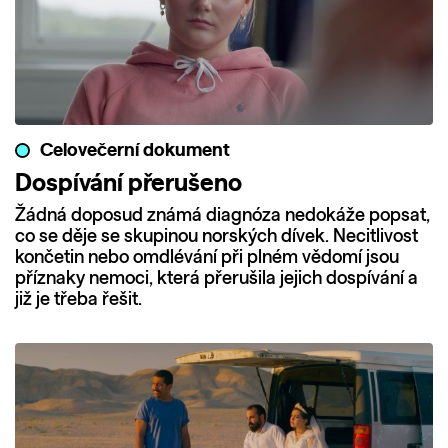
Celovečerní dokument
Dospívání přerušeno
Žádná doposud známá diagnóza nedokáže popsat,
co se děje se skupinou norských dívek. Necitlivost
končetin nebo omdlévání při plném vědomí jsou
příznaky nemoci, která přerušila jejich dospívání a
již je třeba řešit.