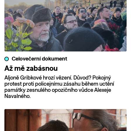
Celovečerní dokument
Až mě zabásnou
Aljoně Gribkové hrozí vězení. Důvod? Pokojný
protest proti policejnímu zásahu během uctění
památky zesnulého opozičního vůdce Alexeje
Navalného.