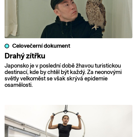
Celovečerní dokument
Drahý zítřku
Japonsko je v poslední době žhavou turistickou
destinací, kde by chtěl být každý. Za neonovými
světly velkoměst se však skrývá epidemie
osamělosti.