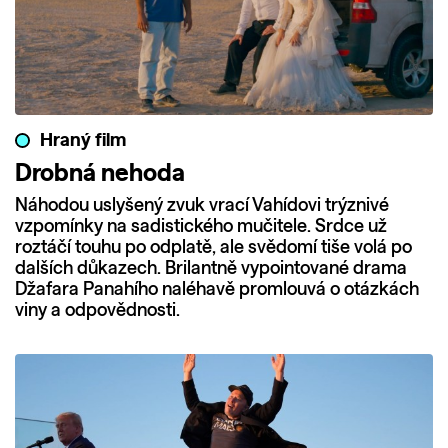
Hraný film
Drobná nehoda
Náhodou uslyšený zvuk vrací Vahídovi trýznivé
vzpomínky na sadistického mučitele. Srdce už
roztáčí touhu po odplatě, ale svědomí tiše volá po
dalších důkazech. Brilantně vypointované drama
Džafara Panahího naléhavě promlouvá o otázkách
viny a odpovědnosti.