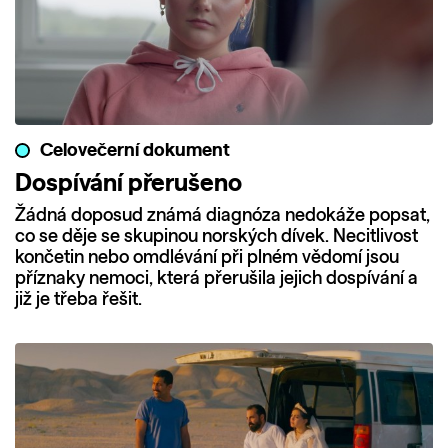
Celovečerní dokument
Dospívání přerušeno
Žádná doposud známá diagnóza nedokáže popsat,
co se děje se skupinou norských dívek. Necitlivost
končetin nebo omdlévání při plném vědomí jsou
příznaky nemoci, která přerušila jejich dospívání a
již je třeba řešit.