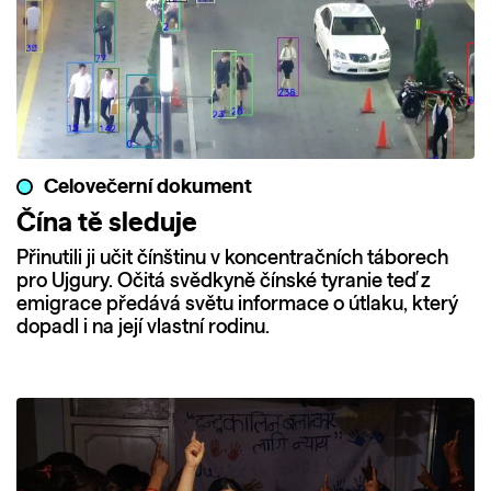
Celovečerní dokument
Čína tě sleduje
Přinutili ji učit čínštinu v koncentračních táborech
pro Ujgury. Očitá svědkyně čínské tyranie teď z
emigrace předává světu informace o útlaku, který
dopadl i na její vlastní rodinu.