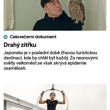
Celovečerní dokument
Drahý zítřku
Japonsko je v poslední době žhavou turistickou
destinací, kde by chtěl být každý. Za neonovými
světly velkoměst se však skrývá epidemie
osamělosti.