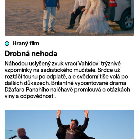
Hraný film
Drobná nehoda
Náhodou uslyšený zvuk vrací Vahídovi trýznivé
vzpomínky na sadistického mučitele. Srdce už
roztáčí touhu po odplatě, ale svědomí tiše volá po
dalších důkazech. Brilantně vypointované drama
Džafara Panahího naléhavě promlouvá o otázkách
viny a odpovědnosti.