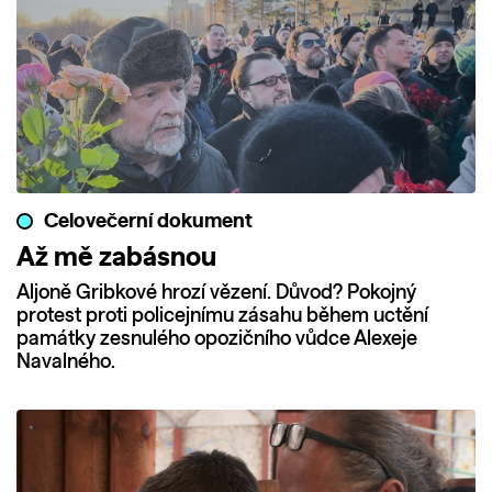
Celovečerní dokument
Až mě zabásnou
Aljoně Gribkové hrozí vězení. Důvod? Pokojný
protest proti policejnímu zásahu během uctění
památky zesnulého opozičního vůdce Alexeje
Navalného.