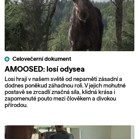
Celovečerní dokument
AMOOSED: losí odysea
Losi hrají v našem světě od nepaměti zásadní a
dodnes poněkud záhadnou roli. V jejich mohutné
postavě se zrcadlí značná síla, klidná krása i
zapomenuté pouto mezi člověkem a divokou
přírodou.