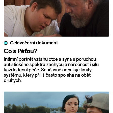
Celovečerní dokument
Co s Péťou?
Intimní portrét vztahu otce a syna s poruchou
autistického spektra zachycuje náročnost i sílu
každodenní péče. Současně odhaluje limity
systému, který příliš často spoléhá na oběti
druhých.