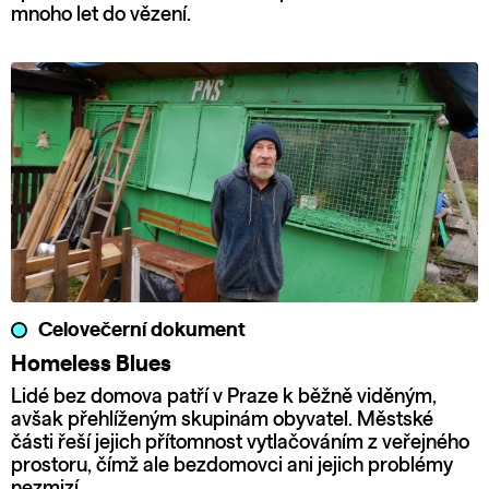
mnoho let do vězení.
Celovečerní dokument
Homeless Blues
Lidé bez domova patří v Praze k běžně viděným,
avšak přehlíženým skupinám obyvatel. Městské
části řeší jejich přítomnost vytlačováním z veřejného
prostoru, čímž ale bezdomovci ani jejich problémy
nezmizí.