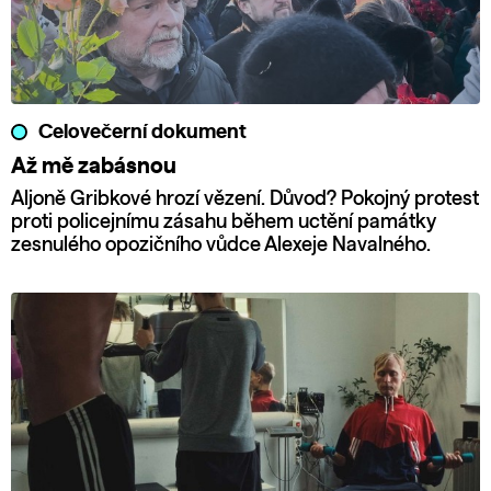
Celovečerní dokument
Až mě zabásnou
Aljoně Gribkové hrozí vězení. Důvod? Pokojný protest
proti policejnímu zásahu během uctění památky
zesnulého opozičního vůdce Alexeje Navalného.