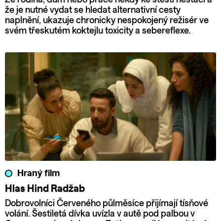
že je nutné vydat se hledat alternativní cesty
naplnění, ukazuje chronicky nespokojený režisér ve
svém třeskutém koktejlu toxicity a sebereflexe.
Hraný film
Hlas Hind Radžab
Dobrovolníci Červeného půlměsíce přijímají tísňové
volání. Šestiletá dívka uvízla v autě pod palbou v