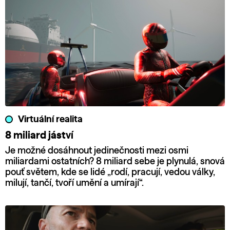
Virtuální realita
8 miliard jáství
Je možné dosáhnout jedinečnosti mezi osmi
miliardami ostatních? 8 miliard sebe je plynulá, snová
pouť světem, kde se lidé „rodí, pracují, vedou války,
milují, tančí, tvoří umění a umírají“.