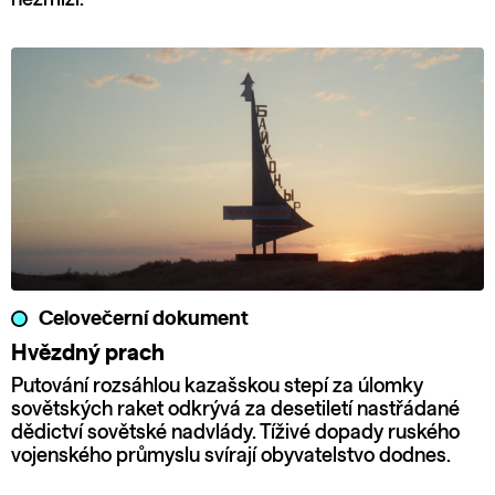
Celovečerní dokument
Hvězdný prach
Putování rozsáhlou kazašskou stepí za úlomky
sovětských raket odkrývá za desetiletí nastřádané
dědictví sovětské nadvlády. Tíživé dopady ruského
vojenského průmyslu svírají obyvatelstvo dodnes.