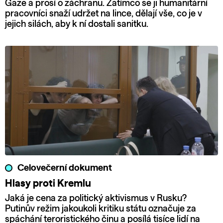
Gaze a prosí o záchranu. Zatímco se ji humanitární
pracovníci snaží udržet na lince, dělají vše, co je v
jejich silách, aby k ní dostali sanitku.
Celovečerní dokument
Hlasy proti Kremlu
Jaká je cena za politický aktivismus v Rusku?
Putinův režim jakoukoli kritiku státu označuje za
spáchání teroristického činu a posílá tisíce lidí na