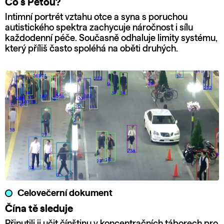
Co s Péťou?
Intimní portrét vztahu otce a syna s poruchou
autistického spektra zachycuje náročnost i sílu
každodenní péče. Současně odhaluje limity systému,
který příliš často spoléhá na oběti druhých.
Celovečerní dokument
Čína tě sleduje
Přinutili ji učit čínštinu v koncentračních táborech pro