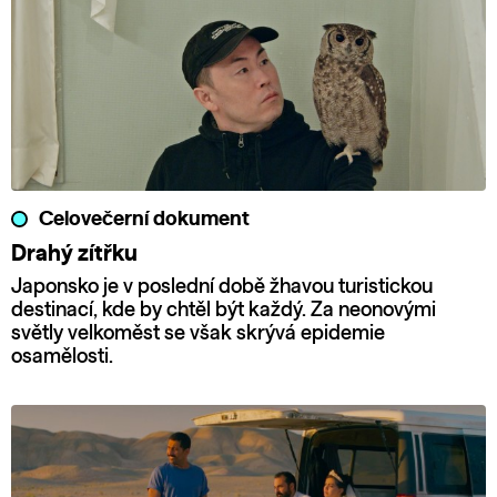
Celovečerní dokument
Drahý zítřku
Japonsko je v poslední době žhavou turistickou
destinací, kde by chtěl být každý. Za neonovými
světly velkoměst se však skrývá epidemie
osamělosti.