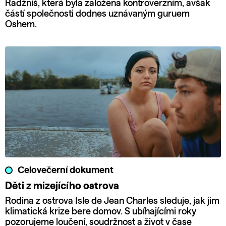
Radžníš, která byla založena kontroverzním, avšak
částí společnosti dodnes uznávaným guruem
Oshem.
Celovečerní dokument
Děti z mizejícího ostrova
Rodina z ostrova Isle de Jean Charles sleduje, jak jim
klimatická krize bere domov. S ubíhajícími roky
pozorujeme loučení, soudržnost a život v čase