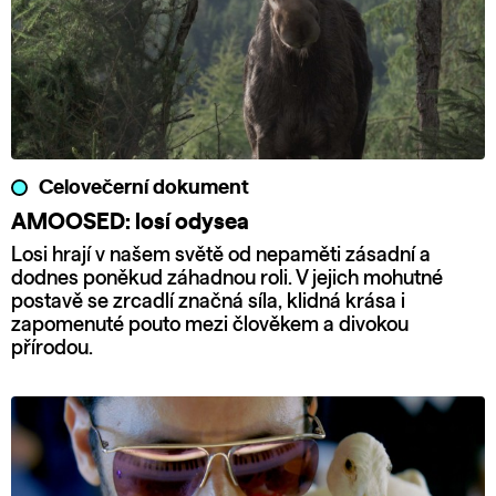
Celovečerní dokument
AMOOSED: losí odysea
Losi hrají v našem světě od nepaměti zásadní a
dodnes poněkud záhadnou roli. V jejich mohutné
postavě se zrcadlí značná síla, klidná krása i
zapomenuté pouto mezi člověkem a divokou
přírodou.