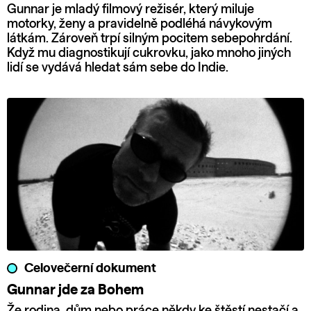
Gunnar je mladý filmový režisér, který miluje
motorky, ženy a pravidelně podléhá návykovým
látkám. Zároveň trpí silným pocitem sebepohrdání.
Když mu diagnostikují cukrovku, jako mnoho jiných
lidí se vydává hledat sám sebe do Indie.
Celovečerní dokument
Gunnar jde za Bohem
Že rodina, dům nebo práce někdy ke štěstí nestačí a