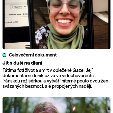
Celovečerní dokument
Jít s duší na dlani
Fátima fotí život a smrt v obležené Gaze. Její
dokumentární deník ožívá ve videohovorech s
íránskou režisérkou a vytváří niterné pouto dvou žen
svázaných bezmocí, ale propojených nadějí.