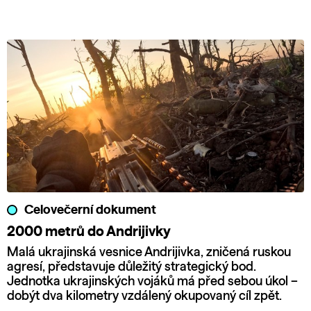
Celovečerní dokument
2000 metrů do Andrijivky
Malá ukrajinská vesnice Andrijivka, zničená ruskou
agresí, představuje důležitý strategický bod.
Jednotka ukrajinských vojáků má před sebou úkol –
dobýt dva kilometry vzdálený okupovaný cíl zpět.