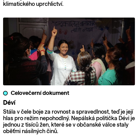
klimatického uprchlictví.
Celovečerní dokument
Déví
Stála v čele boje za rovnost a spravedlnost, teď je její
hlas pro režim nepohodlný. Nepálská politička Dévi je
jednou z tisíců žen, které se v občanské válce staly
oběťmi násilných činů.