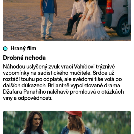
Hraný film
Drobná nehoda
Náhodou uslyšený zvuk vrací Vahídovi trýznivé
vzpomínky na sadistického mučitele. Srdce už
roztáčí touhu po odplatě, ale svědomí tiše volá po
dalších důkazech. Brilantně vypointované drama
Džafara Panahího naléhavě promlouvá o otázkách
viny a odpovědnosti.