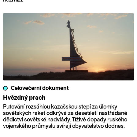
Celovečerní dokument
Hvězdný prach
Putování rozsáhlou kazašskou stepí za úlomky
sovětských raket odkrývá za desetiletí nastřádané
dědictví sovětské nadvlády. Tíživé dopady ruského
vojenského průmyslu svírají obyvatelstvo dodnes.