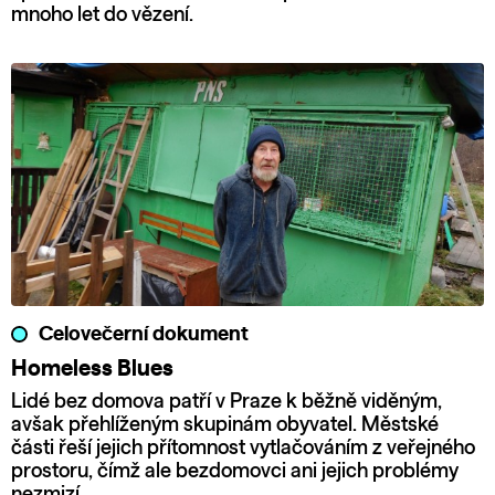
mnoho let do vězení.
Celovečerní dokument
Homeless Blues
Lidé bez domova patří v Praze k běžně viděným,
avšak přehlíženým skupinám obyvatel. Městské
části řeší jejich přítomnost vytlačováním z veřejného
prostoru, čímž ale bezdomovci ani jejich problémy
nezmizí.