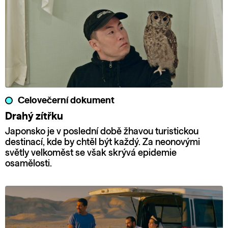
Celovečerní dokument
Drahý zítřku
Japonsko je v poslední době žhavou turistickou
destinací, kde by chtěl být každý. Za neonovými
světly velkoměst se však skrývá epidemie
osamělosti.