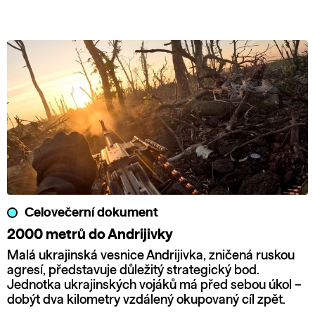
Celovečerní dokument
2000 metrů do Andrijivky
Malá ukrajinská vesnice Andrijivka, zničená ruskou
agresí, představuje důležitý strategický bod.
Jednotka ukrajinských vojáků má před sebou úkol –
dobýt dva kilometry vzdálený okupovaný cíl zpět.