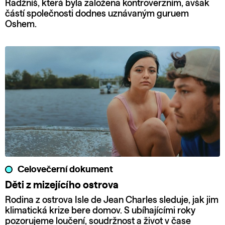
Radžníš, která byla založena kontroverzním, avšak
částí společnosti dodnes uznávaným guruem
Oshem.
Celovečerní dokument
Děti z mizejícího ostrova
Rodina z ostrova Isle de Jean Charles sleduje, jak jim
klimatická krize bere domov. S ubíhajícími roky
pozorujeme loučení, soudržnost a život v čase