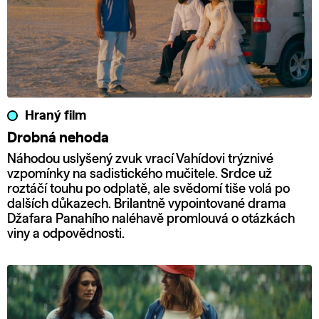
Hraný film
Drobná nehoda
Náhodou uslyšený zvuk vrací Vahídovi trýznivé
vzpomínky na sadistického mučitele. Srdce už
roztáčí touhu po odplatě, ale svědomí tiše volá po
dalších důkazech. Brilantně vypointované drama
Džafara Panahího naléhavě promlouvá o otázkách
viny a odpovědnosti.