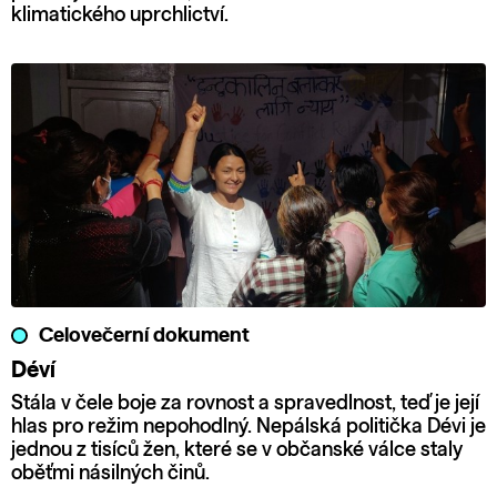
klimatického uprchlictví.
Celovečerní dokument
Déví
Stála v čele boje za rovnost a spravedlnost, teď je její
hlas pro režim nepohodlný. Nepálská politička Dévi je
jednou z tisíců žen, které se v občanské válce staly
oběťmi násilných činů.