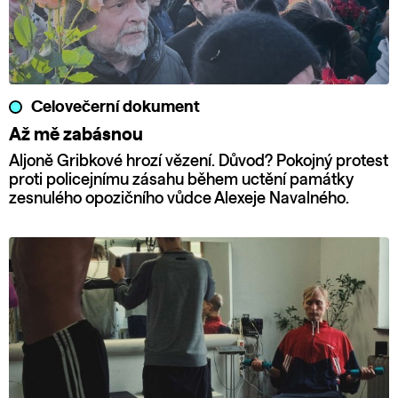
Celovečerní dokument
Až mě zabásnou
Aljoně Gribkové hrozí vězení. Důvod? Pokojný protest
proti policejnímu zásahu během uctění památky
zesnulého opozičního vůdce Alexeje Navalného.