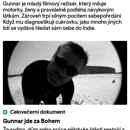
Gunnar je mladý filmový režisér, který miluje
motorky, ženy a pravidelně podléhá návykovým
látkám. Zároveň trpí silným pocitem sebepohrdání.
Když mu diagnostikují cukrovku, jako mnoho jiných
lidí se vydává hledat sám sebe do Indie.
Celovečerní dokument
Gunnar jde za Bohem
Že rodina, dům nebo práce někdy ke štěstí nestačí a