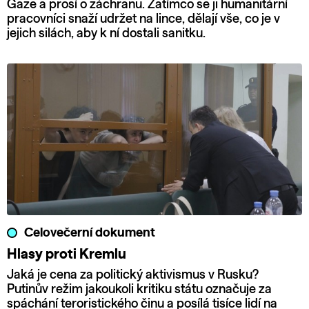
Gaze a prosí o záchranu. Zatímco se ji humanitární
pracovníci snaží udržet na lince, dělají vše, co je v
jejich silách, aby k ní dostali sanitku.
Celovečerní dokument
Hlasy proti Kremlu
Jaká je cena za politický aktivismus v Rusku?
Putinův režim jakoukoli kritiku státu označuje za
spáchání teroristického činu a posílá tisíce lidí na