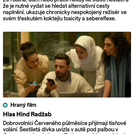
že je nutné vydat se hledat alternativní cesty
naplnění, ukazuje chronicky nespokojený režisér ve
svém třeskutém koktejlu toxicity a sebereflexe.
Hraný film
Hlas Hind Radžab
Dobrovolníci Červeného půlměsíce přijímají tísňové
volání. Šestiletá dívka uvízla v autě pod palbou v