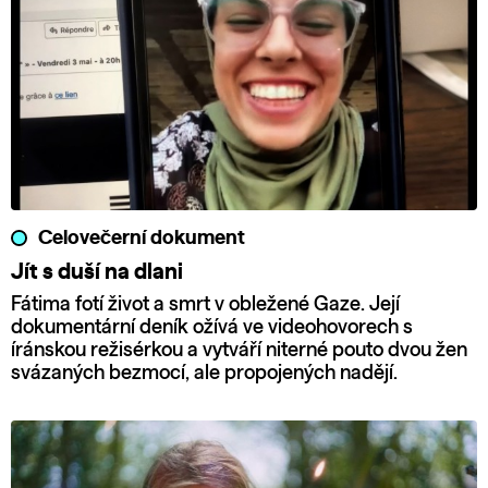
Celovečerní dokument
Jít s duší na dlani
Fátima fotí život a smrt v obležené Gaze. Její
dokumentární deník ožívá ve videohovorech s
íránskou režisérkou a vytváří niterné pouto dvou žen
svázaných bezmocí, ale propojených nadějí.