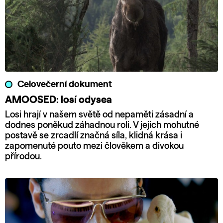
Celovečerní dokument
AMOOSED: losí odysea
Losi hrají v našem světě od nepaměti zásadní a
dodnes poněkud záhadnou roli. V jejich mohutné
postavě se zrcadlí značná síla, klidná krása i
zapomenuté pouto mezi člověkem a divokou
přírodou.