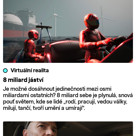
Virtuální realita
8 miliard jáství
Je možné dosáhnout jedinečnosti mezi osmi
miliardami ostatních? 8 miliard sebe je plynulá, snová
pouť světem, kde se lidé „rodí, pracují, vedou války,
milují, tančí, tvoří umění a umírají“.