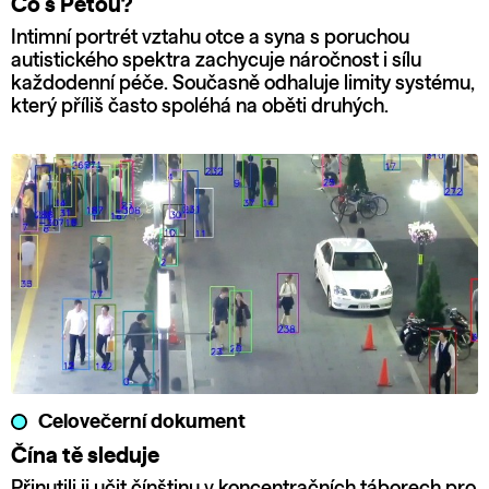
Co s Péťou?
Intimní portrét vztahu otce a syna s poruchou
autistického spektra zachycuje náročnost i sílu
každodenní péče. Současně odhaluje limity systému,
který příliš často spoléhá na oběti druhých.
Celovečerní dokument
Čína tě sleduje
Přinutili ji učit čínštinu v koncentračních táborech pro