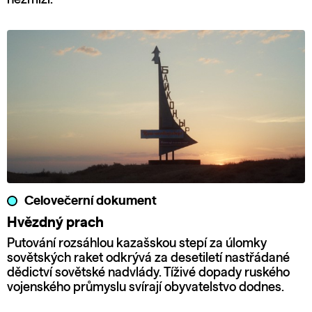
Celovečerní dokument
Hvězdný prach
Putování rozsáhlou kazašskou stepí za úlomky
sovětských raket odkrývá za desetiletí nastřádané
dědictví sovětské nadvlády. Tíživé dopady ruského
vojenského průmyslu svírají obyvatelstvo dodnes.