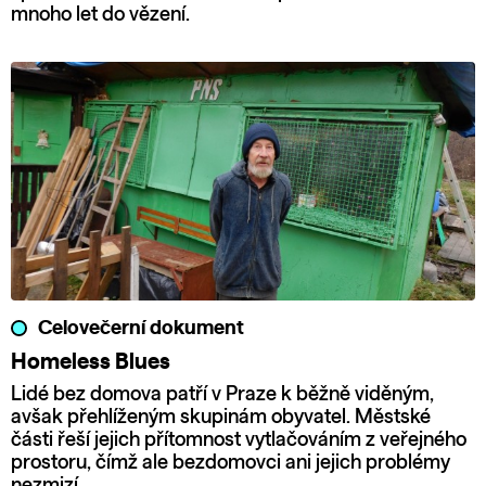
mnoho let do vězení.
Celovečerní dokument
Homeless Blues
Lidé bez domova patří v Praze k běžně viděným,
avšak přehlíženým skupinám obyvatel. Městské
části řeší jejich přítomnost vytlačováním z veřejného
prostoru, čímž ale bezdomovci ani jejich problémy
nezmizí.