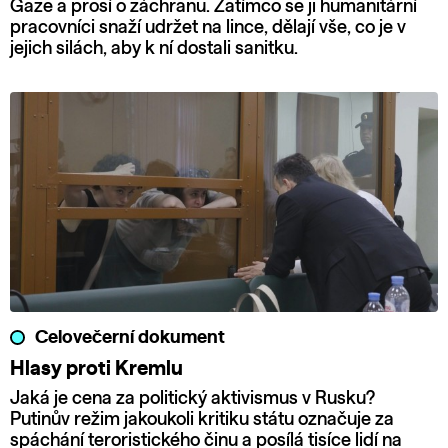
Gaze a prosí o záchranu. Zatímco se ji humanitární
pracovníci snaží udržet na lince, dělají vše, co je v
jejich silách, aby k ní dostali sanitku.
Celovečerní dokument
Hlasy proti Kremlu
Jaká je cena za politický aktivismus v Rusku?
Putinův režim jakoukoli kritiku státu označuje za
spáchání teroristického činu a posílá tisíce lidí na