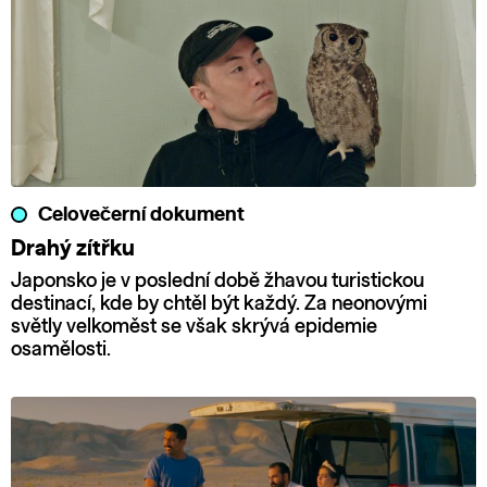
Celovečerní dokument
Drahý zítřku
Japonsko je v poslední době žhavou turistickou
destinací, kde by chtěl být každý. Za neonovými
světly velkoměst se však skrývá epidemie
osamělosti.