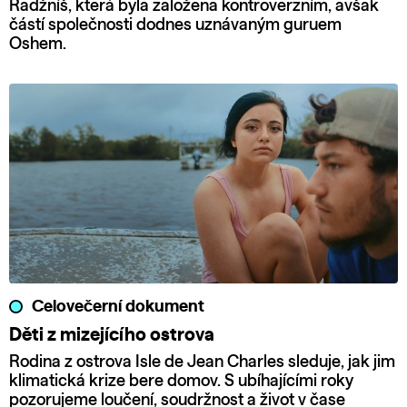
Radžníš, která byla založena kontroverzním, avšak
částí společnosti dodnes uznávaným guruem
Oshem.
Celovečerní dokument
Děti z mizejícího ostrova
Rodina z ostrova Isle de Jean Charles sleduje, jak jim
klimatická krize bere domov. S ubíhajícími roky
pozorujeme loučení, soudržnost a život v čase