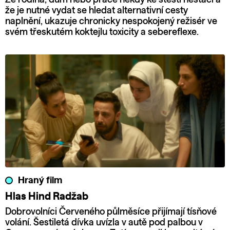
že je nutné vydat se hledat alternativní cesty
naplnění, ukazuje chronicky nespokojený režisér ve
svém třeskutém koktejlu toxicity a sebereflexe.
Hraný film
Hlas Hind Radžab
Dobrovolníci Červeného půlměsíce přijímají tísňové
volání. Šestiletá dívka uvízla v autě pod palbou v