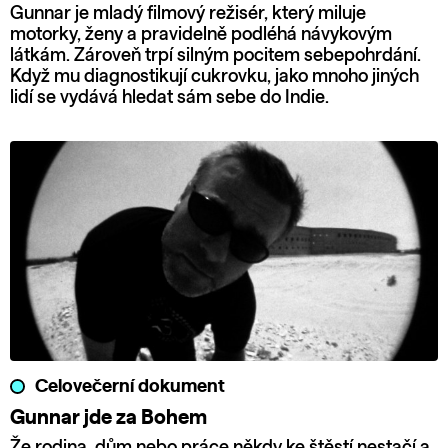
Gunnar je mladý filmový režisér, který miluje
motorky, ženy a pravidelně podléhá návykovým
látkám. Zároveň trpí silným pocitem sebepohrdání.
Když mu diagnostikují cukrovku, jako mnoho jiných
lidí se vydává hledat sám sebe do Indie.
Celovečerní dokument
Gunnar jde za Bohem
Že rodina, dům nebo práce někdy ke štěstí nestačí a