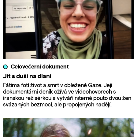
Celovečerní dokument
Jít s duší na dlani
Fátima fotí život a smrt v obležené Gaze. Její
dokumentární deník ožívá ve videohovorech s
íránskou režisérkou a vytváří niterné pouto dvou žen
svázaných bezmocí, ale propojených nadějí.