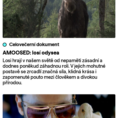
Celovečerní dokument
AMOOSED: losí odysea
Losi hrají v našem světě od nepaměti zásadní a
dodnes poněkud záhadnou roli. V jejich mohutné
postavě se zrcadlí značná síla, klidná krása i
zapomenuté pouto mezi člověkem a divokou
přírodou.