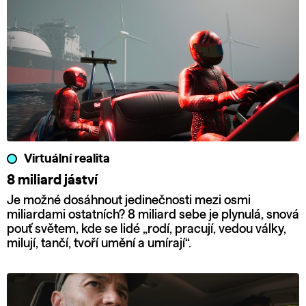
Virtuální realita
8 miliard jáství
Je možné dosáhnout jedinečnosti mezi osmi
miliardami ostatních? 8 miliard sebe je plynulá, snová
pouť světem, kde se lidé „rodí, pracují, vedou války,
milují, tančí, tvoří umění a umírají“.