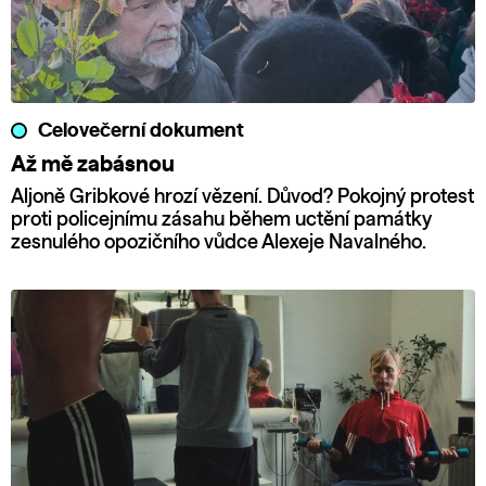
Celovečerní dokument
Až mě zabásnou
Aljoně Gribkové hrozí vězení. Důvod? Pokojný protest
proti policejnímu zásahu během uctění památky
zesnulého opozičního vůdce Alexeje Navalného.