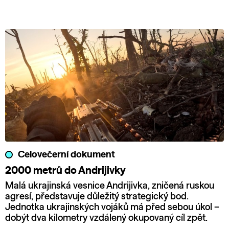
Celovečerní dokument
2000 metrů do Andrijivky
Malá ukrajinská vesnice Andrijivka, zničená ruskou
agresí, představuje důležitý strategický bod.
Jednotka ukrajinských vojáků má před sebou úkol –
dobýt dva kilometry vzdálený okupovaný cíl zpět.