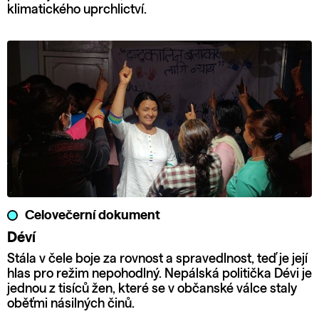
klimatického uprchlictví.
Celovečerní dokument
Déví
Stála v čele boje za rovnost a spravedlnost, teď je její
hlas pro režim nepohodlný. Nepálská politička Dévi je
jednou z tisíců žen, které se v občanské válce staly
oběťmi násilných činů.