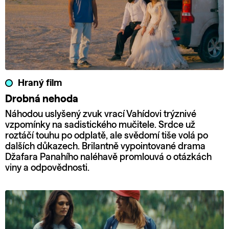
Hraný film
Drobná nehoda
Náhodou uslyšený zvuk vrací Vahídovi trýznivé
vzpomínky na sadistického mučitele. Srdce už
roztáčí touhu po odplatě, ale svědomí tiše volá po
dalších důkazech. Brilantně vypointované drama
Džafara Panahího naléhavě promlouvá o otázkách
viny a odpovědnosti.