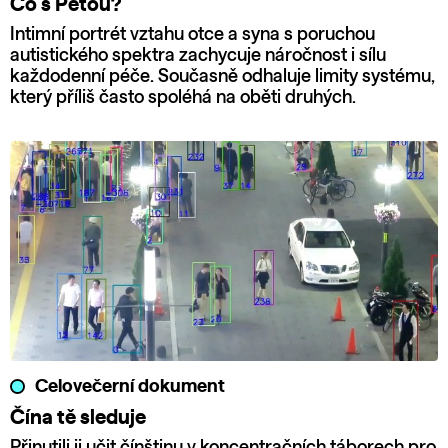
Co s Péťou?
Intimní portrét vztahu otce a syna s poruchou
autistického spektra zachycuje náročnost i sílu
každodenní péče. Současně odhaluje limity systému,
který příliš často spoléhá na oběti druhých.
Celovečerní dokument
Čína tě sleduje
Přinutili ji učit čínštinu v koncentračních táborech pro