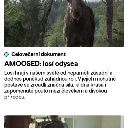
Celovečerní dokument
AMOOSED: losí odysea
Losi hrají v našem světě od nepaměti zásadní a
dodnes poněkud záhadnou roli. V jejich mohutné
postavě se zrcadlí značná síla, klidná krása i
zapomenuté pouto mezi člověkem a divokou
přírodou.