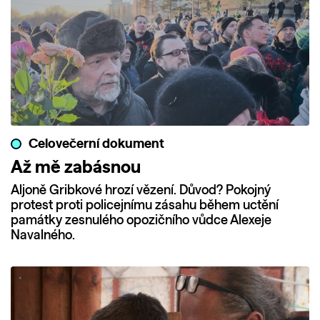
Celovečerní dokument
Až mě zabásnou
Aljoně Gribkové hrozí vězení. Důvod? Pokojný
protest proti policejnímu zásahu během uctění
památky zesnulého opozičního vůdce Alexeje
Navalného.