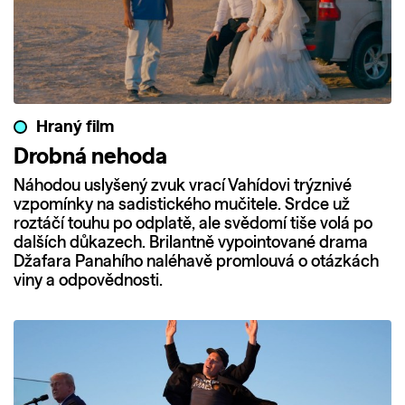
Hraný film
Drobná nehoda
Náhodou uslyšený zvuk vrací Vahídovi trýznivé
vzpomínky na sadistického mučitele. Srdce už
roztáčí touhu po odplatě, ale svědomí tiše volá po
dalších důkazech. Brilantně vypointované drama
Džafara Panahího naléhavě promlouvá o otázkách
viny a odpovědnosti.