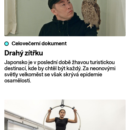
Celovečerní dokument
Drahý zítřku
Japonsko je v poslední době žhavou turistickou
destinací, kde by chtěl být každý. Za neonovými
světly velkoměst se však skrývá epidemie
osamělosti.