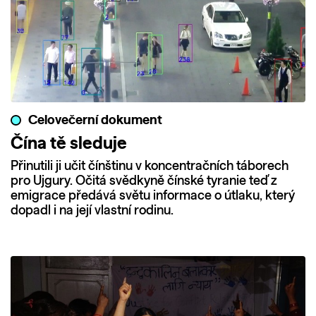
Celovečerní dokument
Čína tě sleduje
Přinutili ji učit čínštinu v koncentračních táborech
pro Ujgury. Očitá svědkyně čínské tyranie teď z
emigrace předává světu informace o útlaku, který
dopadl i na její vlastní rodinu.