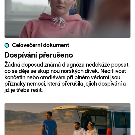
Celovečerní dokument
Dospívání přerušeno
Žádná doposud známá diagnóza nedokáže popsat,
co se děje se skupinou norských dívek. Necitlivost
končetin nebo omdlévání při plném vědomí jsou
příznaky nemoci, která přerušila jejich dospívání a
již je třeba řešit.