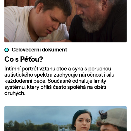
Celovečerní dokument
Co s Péťou?
Intimní portrét vztahu otce a syna s poruchou
autistického spektra zachycuje náročnost i sílu
každodenní péče. Současně odhaluje limity
systému, který příliš často spoléhá na oběti
druhých.