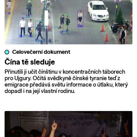
Celovečerní dokument
Čína tě sleduje
Přinutili ji učit čínštinu v koncentračních táborech
pro Ujgury. Očitá svědkyně čínské tyranie teď z
emigrace předává světu informace o útlaku, který
dopadl i na její vlastní rodinu.