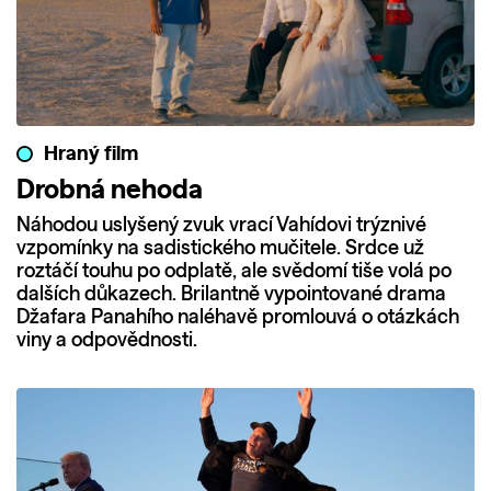
Hraný film
Drobná nehoda
Náhodou uslyšený zvuk vrací Vahídovi trýznivé
vzpomínky na sadistického mučitele. Srdce už
roztáčí touhu po odplatě, ale svědomí tiše volá po
dalších důkazech. Brilantně vypointované drama
Džafara Panahího naléhavě promlouvá o otázkách
viny a odpovědnosti.