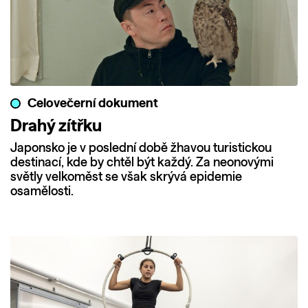
Celovečerní dokument
Drahý zítřku
Japonsko je v poslední době žhavou turistickou
destinací, kde by chtěl být každý. Za neonovými
světly velkoměst se však skrývá epidemie
osamělosti.