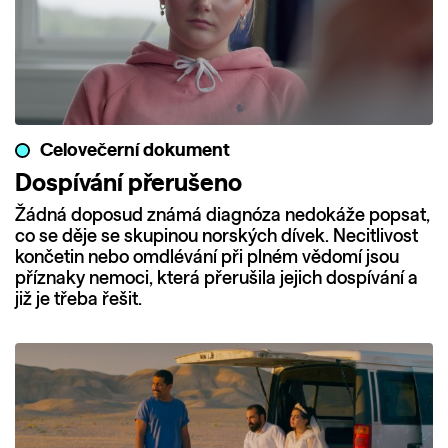
Celovečerní dokument
Dospívání přerušeno
Žádná doposud známá diagnóza nedokáže popsat,
co se děje se skupinou norských dívek. Necitlivost
končetin nebo omdlévání při plném vědomí jsou
příznaky nemoci, která přerušila jejich dospívání a
již je třeba řešit.