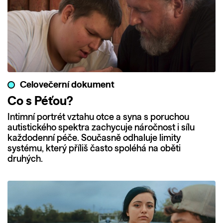
Celovečerní dokument
Co s Péťou?
Intimní portrét vztahu otce a syna s poruchou
autistického spektra zachycuje náročnost i sílu
každodenní péče. Současně odhaluje limity
systému, který příliš často spoléhá na oběti
druhých.