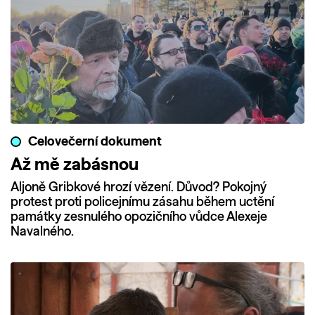
Celovečerní dokument
Až mě zabásnou
Aljoně Gribkové hrozí vězení. Důvod? Pokojný
protest proti policejnímu zásahu během uctění
památky zesnulého opozičního vůdce Alexeje
Navalného.