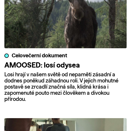
Celovečerní dokument
AMOOSED: losí odysea
Losi hrají v našem světě od nepaměti zásadní a
dodnes poněkud záhadnou roli. V jejich mohutné
postavě se zrcadlí značná síla, klidná krása i
zapomenuté pouto mezi člověkem a divokou
přírodou.