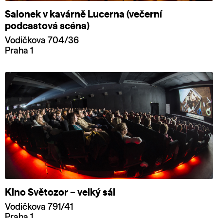
Salonek v kavárně Lucerna (večerní
podcastová scéna)
Vodičkova 704/36
Praha 1
Kino Světozor – velký sál
Vodičkova 791/41
Praha 1