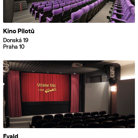
Kino Pilotů
Donská 19
Praha 10
Evald