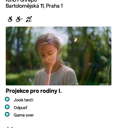
Kino Ponrepo
Bartolomějská 11, Praha 1
Projekce pro rodiny I.
Jools tančí
Odpusť
Game over