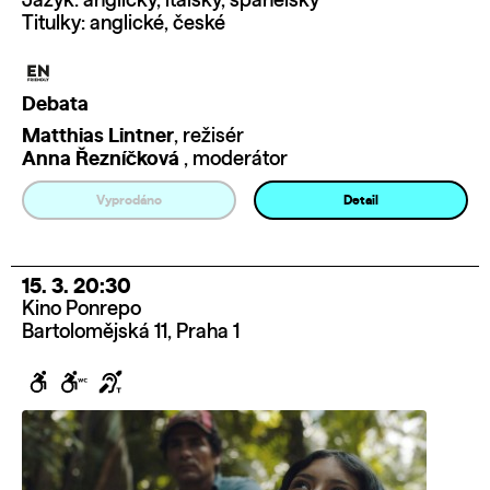
Jazyk: anglicky, italsky, španělsky
Titulky: anglické, české
Debata
Matthias Lintner
, režisér
Anna Řezníčková
, moderátor
Vyprodáno
Detail
15. 3. 20:30
Kino Ponrepo
Bartolomějská 11, Praha 1