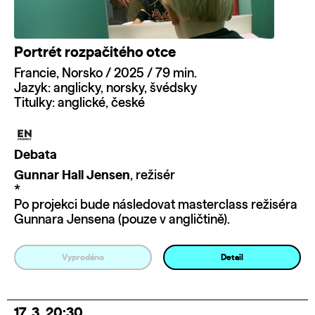
Portrét rozpačitého otce
Francie, Norsko / 2025 / 79 min.
Jazyk: anglicky, norsky, švédsky
Titulky: anglické, české
Debata
Gunnar Hall Jensen
, režisér
*
Po projekci bude následovat masterclass režiséra
Gunnara Jensena (pouze v angličtině).
Vyprodáno
Detail
17. 3. 20:30