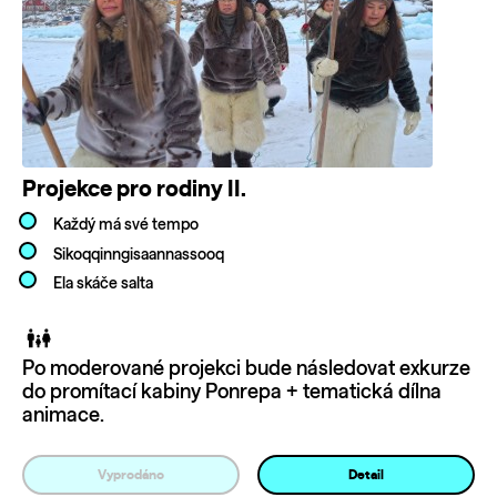
Projekce pro rodiny II.
Každý má své tempo
Sikoqqinngisaannassooq
Ela skáče salta
Po moderované projekci bude následovat exkurze
do promítací kabiny Ponrepa + tematická dílna
animace.
Vyprodáno
Detail