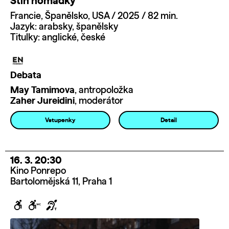
Stín nomádky
Francie, Španělsko, USA / 2025 / 82 min.
Jazyk: arabsky, španělsky
Titulky: anglické, české
Debata
May Tamimova
, antropoložka
Zaher Jureidini
, moderátor
Vstupenky
Detail
16. 3. 20:30
Kino Ponrepo
Bartolomějská 11, Praha 1