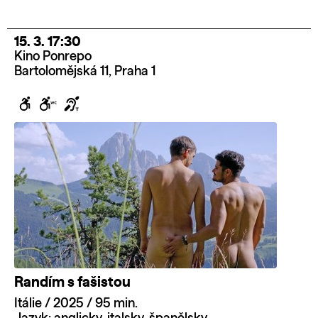
15. 3. 17:30
Kino Ponrepo
Bartolomějská 11, Praha 1
Randím s fašistou
Itálie / 2025 / 95 min.