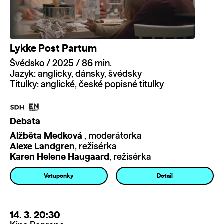
Lykke Post Partum
Švédsko / 2025 / 86 min.
Jazyk: anglicky, dánsky, švédsky
Titulky: anglické, české popisné titulky
Debata
Alžběta Medková
, moderátorka
Alexe Landgren
, režisérka
Karen Helene Haugaard
, režisérka
Vstupenky
Detail
14. 3. 20:30