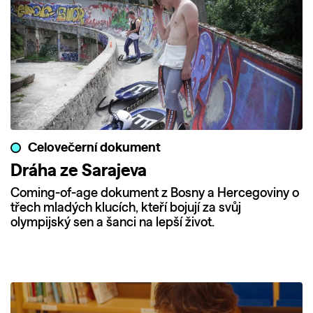
Celovečerní dokument
Dráha ze Sarajeva
Coming-of-age dokument z Bosny a Hercegoviny o
třech mladých klucích, kteří bojují za svůj
olympijský sen a šanci na lepší život.