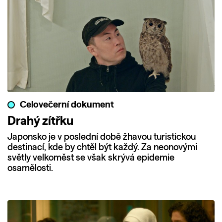
Celovečerní dokument
Drahý zítřku
Japonsko je v poslední době žhavou turistickou
destinací, kde by chtěl být každý. Za neonovými
světly velkoměst se však skrývá epidemie
osamělosti.