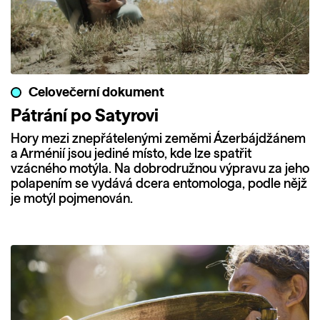
Celovečerní dokument
Pátrání po Satyrovi
Hory mezi znepřátelenými zeměmi Ázerbájdžánem
a Arménií jsou jediné místo, kde lze spatřit
vzácného motýla. Na dobrodružnou výpravu za jeho
polapením se vydává dcera entomologa, podle nějž
je motýl pojmenován.