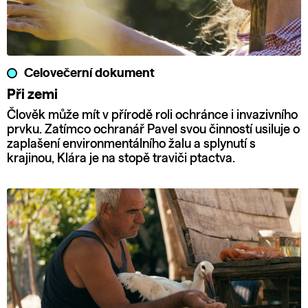
Celovečerní dokument
Při zemi
Člověk může mít v přírodě roli ochránce i invazivního
prvku. Zatímco ochranář Pavel svou činností usiluje o
zaplašení environmentálního žalu a splynutí s
krajinou, Klára je na stopě traviči ptactva.