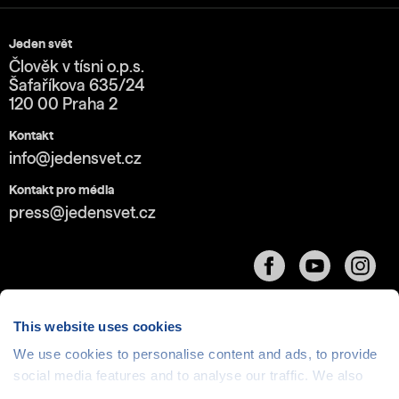
Jeden svět
Člověk v tísni o.p.s.
Šafaříkova 635/24
120 00 Praha 2
Kontakt
info@jedensvet.cz
Kontakt pro média
press@jedensvet.cz
This website uses cookies
We use cookies to personalise content and ads, to provide
Cookies
| © 1999-2026 Člověk v tísni o.p.s., web běží
social media features and to analyse our traffic. We also
v rámci bezplatného
serverhosting
společnosti
share information about your use of our site with our social