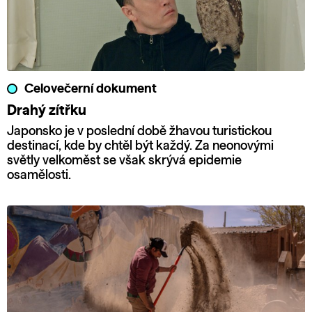
Celovečerní dokument
Drahý zítřku
Japonsko je v poslední době žhavou turistickou
destinací, kde by chtěl být každý. Za neonovými
světly velkoměst se však skrývá epidemie
osamělosti.