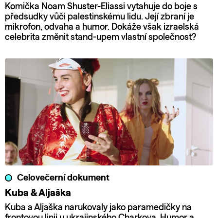
Komička Noam Shuster-Eliassi vytahuje do boje s
předsudky vůči palestinskému lidu. Její zbraní je
mikrofon, odvaha a humor. Dokáže však izraelská
celebrita změnit stand-upem vlastní společnost?
Celovečerní dokument
Kuba & Aljaška
Kuba a Aljaška narukovaly jako paramedičky na
frontovou linii u ukrajinského Charkova. Humor a