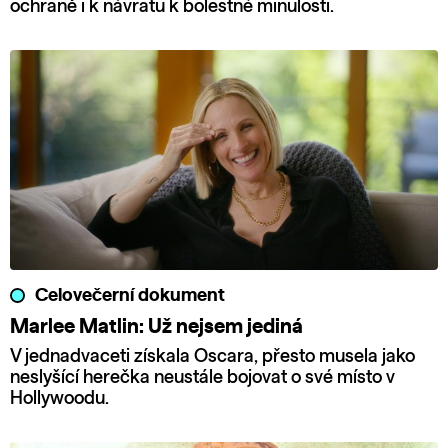
ochraně i k návratu k bolestné minulosti.
Celovečerní dokument
Marlee Matlin: Už nejsem jediná
V jednadvaceti získala Oscara, přesto musela jako
neslyšící herečka neustále bojovat o své místo v
Hollywoodu.