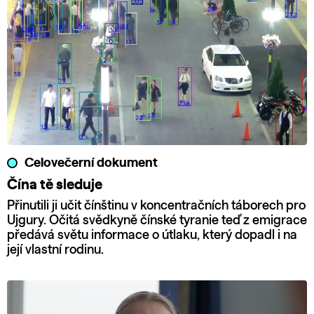
Celovečerní dokument
Čína tě sleduje
Přinutili ji učit čínštinu v koncentračních táborech pro
Ujgury. Očitá svědkyně čínské tyranie teď z emigrace
předává světu informace o útlaku, který dopadl i na
její vlastní rodinu.