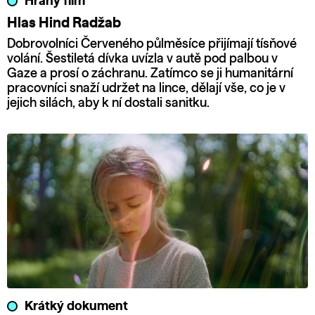
Hraný film
Hlas Hind Radžab
Dobrovolníci Červeného půlměsíce přijímají tísňové
volání. Šestiletá dívka uvízla v autě pod palbou v
Gaze a prosí o záchranu. Zatímco se ji humanitární
pracovníci snaží udržet na lince, dělají vše, co je v
jejich silách, aby k ní dostali sanitku.
Krátký dokument