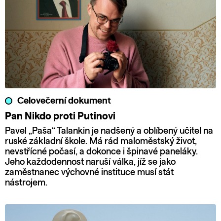
Celovečerní dokument
Pan Nikdo proti Putinovi
Pavel „Paša“ Talankin je nadšený a oblíbený učitel na
ruské základní škole. Má rád maloměstský život,
nevstřícné počasí, a dokonce i špinavé paneláky.
Jeho každodennost naruší válka, jíž se jako
zaměstnanec výchovné instituce musí stát
nástrojem.