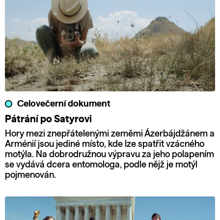
Celovečerní dokument
Pátrání po Satyrovi
Hory mezi znepřátelenými zeměmi Ázerbájdžánem a
Arménií jsou jediné místo, kde lze spatřit vzácného
motýla. Na dobrodružnou výpravu za jeho polapením
se vydává dcera entomologa, podle nějž je motýl
pojmenován.