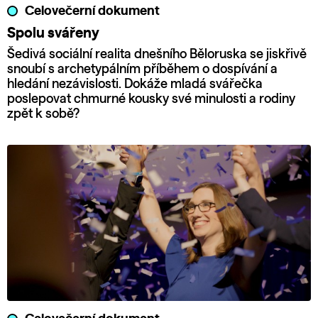
Celovečerní dokument
Spolu svářeny
Šedivá sociální realita dnešního Běloruska se jiskřivě
snoubí s archetypálním příběhem o dospívání a
hledání nezávislosti. Dokáže mladá svářečka
poslepovat chmurné kousky své minulosti a rodiny
zpět k sobě?