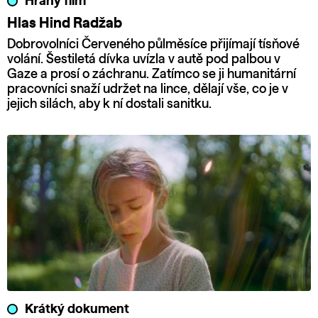
Hraný film
Hlas Hind Radžab
Dobrovolníci Červeného půlměsíce přijímají tísňové
volání. Šestiletá dívka uvízla v autě pod palbou v
Gaze a prosí o záchranu. Zatímco se ji humanitární
pracovníci snaží udržet na lince, dělají vše, co je v
jejich silách, aby k ní dostali sanitku.
Krátký dokument