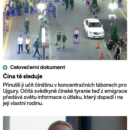
Celovečerní dokument
Čína tě sleduje
Přinutili ji učit čínštinu v koncentračních táborech pro
Ujgury. Očitá svědkyně čínské tyranie teď z emigrace
předává světu informace o útlaku, který dopadl i na
její vlastní rodinu.