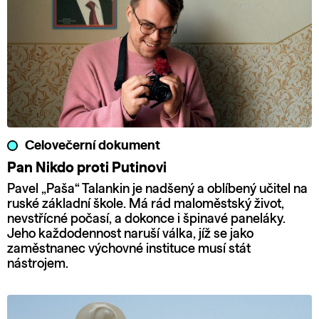
Celovečerní dokument
Pan Nikdo proti Putinovi
Pavel „Paša“ Talankin je nadšený a oblíbený učitel na
ruské základní škole. Má rád maloměstský život,
nevstřícné počasí, a dokonce i špinavé paneláky.
Jeho každodennost naruší válka, jíž se jako
zaměstnanec výchovné instituce musí stát
nástrojem.