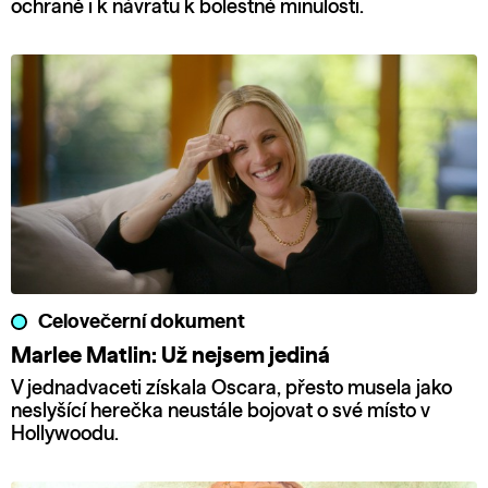
ochraně i k návratu k bolestné minulosti.
Celovečerní dokument
Marlee Matlin: Už nejsem jediná
V jednadvaceti získala Oscara, přesto musela jako
neslyšící herečka neustále bojovat o své místo v
Hollywoodu.