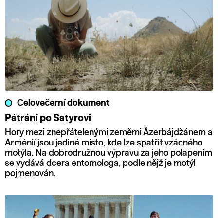
Celovečerní dokument
Pátrání po Satyrovi
Hory mezi znepřátelenými zeměmi Ázerbájdžánem a
Arménií jsou jediné místo, kde lze spatřit vzácného
motýla. Na dobrodružnou výpravu za jeho polapením
se vydává dcera entomologa, podle nějž je motýl
pojmenován.