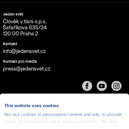
Jeden svět
Člověk v tísni o.p.s.
Šafaříkova 635/24
120 00 Praha 2
Kontakt
info@jedensvet.cz
Kontakt pro média
press@jedensvet.cz
This website uses cookies
We use cookies to personalise content and ads, to provide
Cookies
| © 1999-2026 Člověk v tísni o.p.s., web běží
social media features and to analyse our traffic. We also
v rámci bezplatného
serverhosting
společnosti
share information about your use of our site with our social