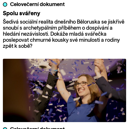
Celovečerní dokument
Spolu svářeny
Šedivá sociální realita dnešního Běloruska se jiskřivě
snoubí s archetypálním příběhem o dospívání a
hledání nezávislosti. Dokáže mladá svářečka
poslepovat chmurné kousky své minulosti a rodiny
zpět k sobě?