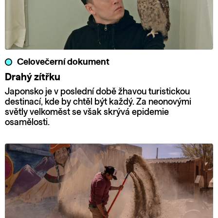
Celovečerní dokument
Drahý zítřku
Japonsko je v poslední době žhavou turistickou
destinací, kde by chtěl být každý. Za neonovými
světly velkoměst se však skrývá epidemie
osamělosti.