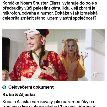
Komička Noam Shuster-Eliassi vytahuje do boje s
předsudky vůči palestinskému lidu. Její zbraní je
mikrofon, odvaha a humor. Dokáže však izraelská
celebrita změnit stand-upem vlastní společnost?
Celovečerní dokument
Kuba & Aljaška
Kuba a Aljaška narukovaly jako paramedičky na
frontovou linii u ukrajinského Charkova. Humor a