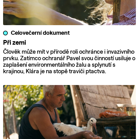
Celovečerní dokument
Při zemi
Člověk může mít v přírodě roli ochránce i invazivního
prvku. Zatímco ochranář Pavel svou činností usiluje o
zaplašení environmentálního žalu a splynutí s
krajinou, Klára je na stopě traviči ptactva.